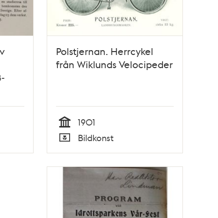
v
Polstjernan. Herrcykel
från Wiklunds Velocipeder
8-
1901
Tid
Bildkonst
Typ