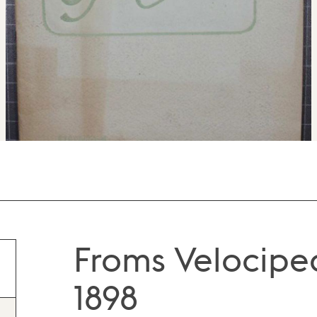
Froms Velociped
1898