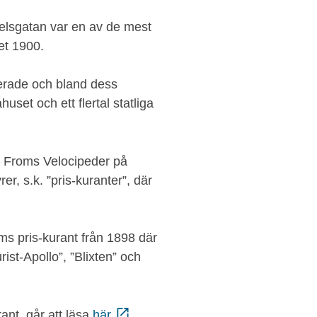
lsgatan var en av de mest
et 1900.
erade och bland dess
et och ett flertal statliga
e Froms Velocipeder på
, s.k. ”pris-kuranter”, där
roms pris-kurant från 1898 där
rist-Apollo”, ”Blixten” och
ant, går att läsa
här
.