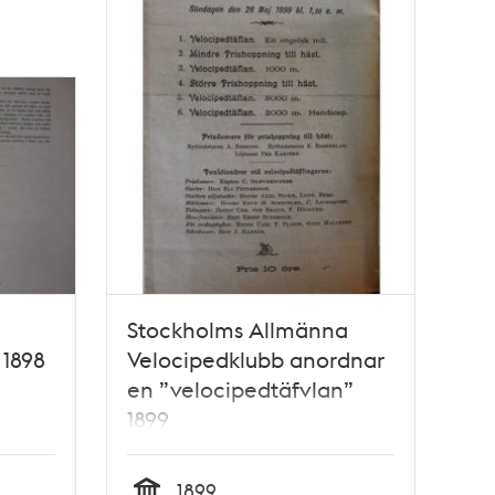
Stockholms Allmänna
 1898
Velocipedklubb anordnar
en ”velocipedtäfvlan”
1899
1899