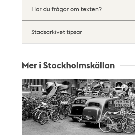
Har du frågor om texten?
Stadsarkivet tipsar
Mer i Stockholmskällan
Relaterade
poster
och
teman