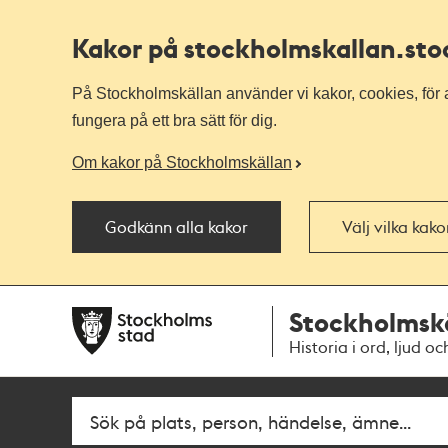
Kakor på stockholmskallan
.st
På Stockholmskällan använder vi kakor, cookies, för a
fungera på ett bra sätt för dig.
Om kakor på Stockholmskällan
Godkänn alla kakor
Välj vilka kak
Till
Till
Stockholmsk
navigationen
huvudinnehållet
Historia i ord, ljud oc
Fritextsök