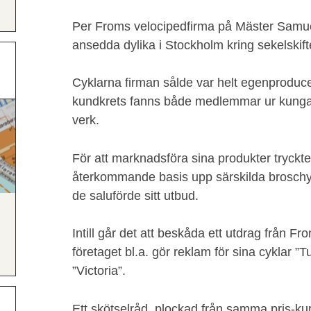
Per Froms velocipedfirma på Mäster Samue
ansedda dylika i Stockholm kring sekelskift
Cyklarna firman sålde var helt egenproduc
kundkrets fanns både medlemmar ur kungahus
verk.
För att marknadsföra sina produkter tryckt
återkommande basis upp särskilda broschyrer
de saluförde sitt utbud.
Intill går det att beskåda ett utdrag från F
företaget bl.a. gör reklam för sina cyklar ”Tu
”Victoria”.
Ett skötselråd, plockad från samma pris-kur