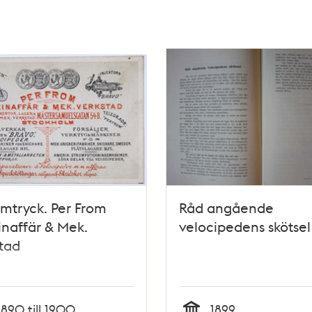
mtryck. Per From
Råd angående
naffär & Mek.
velocipedens skötsel
tad
1890 till 1900
1899