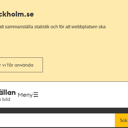
ockholm.se
tt sammanställa statistik och för att webbplatsen ska
or vi får använda
ällan
Meny
h bild
Sök