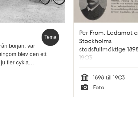
Per From. Ledamot a
Tema
Stockholms
rån början, var
stadsfullmäktige 189
ningom blev den ett
1903
ju fler cykla…
1898 till 1903
Tid
Foto
Typ