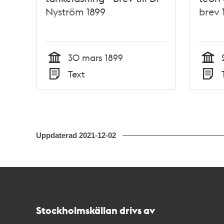
Nyström 1899
brev 
30 mars 1899
Tid
Tid
Text
Typ
Typ
Uppdaterad
2021-12-02
Kontakt
Stockholmskällan
Stockholmskällan drivs av