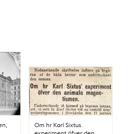
en,
Om hr Karl Sixtus
experiment öfver den