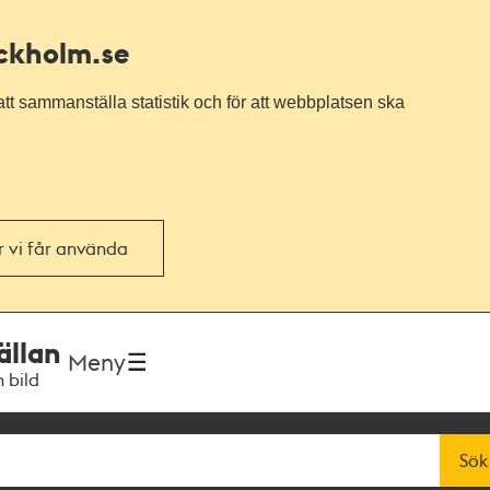
ockholm.se
tt sammanställa statistik och för att webbplatsen ska
or vi får använda
ällan
Meny
h bild
Sök