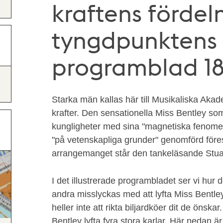
kraftens fördel
tyngdpunktens f
programblad 1
Starka män kallas här till Musikaliska Akad
krafter. Den sensationella Miss Bentley som
kungligheter med sina "magnetiska fenome
"på vetenskapliga grunder" genomförd före
arrangemanget står den tankeläsande Stu
I det illustrerade programbladet ser vi hur
andra misslyckas med att lyfta Miss Bentley
heller inte att rikta biljardköer dit de önskar
Bentley lyfta fyra stora karlar. Här nedan ä