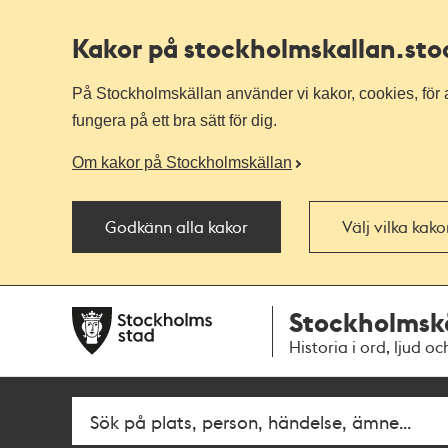
Kakor på stockholmskallan
.st
På Stockholmskällan använder vi kakor, cookies, för a
fungera på ett bra sätt för dig.
Om kakor på Stockholmskällan
Godkänn alla kakor
Välj vilka kak
Till
Till
Stockholmsk
navigationen
huvudinnehållet
Historia i ord, ljud oc
Fritextsök