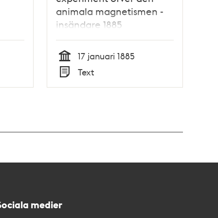
animala magnetismen -
insändare 1885
17 januari 1885
Tid
Text
Typ
Sociala medier