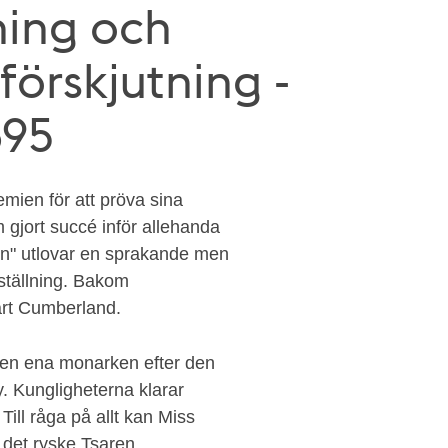
ning och
örskjutning -
895
emien för att pröva sina
 gjort succé inför allehanda
n" utlovar en sprakande men
ställning. Bakom
art Cumberland.
 den ena monarken efter den
. Kungligheterna klarar
. Till råga på allt kan Miss
r det ryske Tsaren,