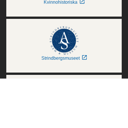
Kvinnohistoriska
Strindbergsmuseet
Thielska Galleriet