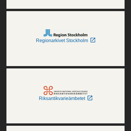
Regionarkivet Stockholm
Riksantikvarieämbetet