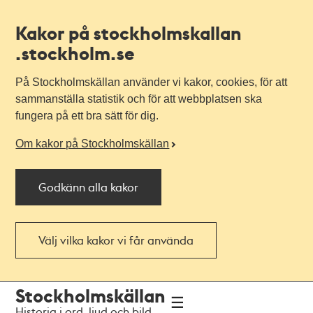
Kakor på stockholmskallan
.stockholm.se
På Stockholmskällan använder vi kakor, cookies, för att
sammanställa statistik och för att webbplatsen ska
fungera på ett bra sätt för dig.
Om kakor på Stockholmskällan
Godkänn alla kakor
Välj vilka kakor vi får använda
Till
Till
Stockholmskällan
navigationen
huvudinnehållet
Historia i ord, ljud och bild