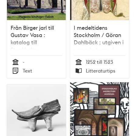
Från Birger jarl till
I medeltidens
Gustav Vasa :
Stockholm / Göran
katalog till
Dahlbäck ; utgiven i
Stockholms
samarbete med
medeltidsmuseum /
Stockholms
-
1252 till 1523
Margareta
medeltidsmuseum
Tid
Tid
Text
Litteraturtips
Weidhagen-Hallerdt
Typ
Typ