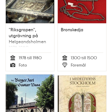
och
teman
"Riksgropen",
Bronskedja
utgrävning på
Helgeandsholmen
1978-1980
1978 till 1980
1300 till 1500
Tid
Tid
Foto
Föremål
Typ
Typ