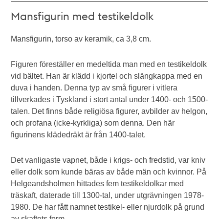
Mansfigurin med testikeldolk
Mansfigurin, torso av keramik, ca 3,8 cm.
Figuren föreställer en medeltida man med en testikeldolk
vid bältet. Han är klädd i kjortel och slängkappa med en
duva i handen. Denna typ av små figurer i vitlera
tillverkades i Tyskland i stort antal under 1400- och 1500-
talen. Det finns både religiösa figurer, avbilder av helgon,
och profana (icke-kyrkliga) som denna. Den här
figurinens klädedräkt är från 1400-talet.
Det vanligaste vapnet, både i krigs- och fredstid, var kniv
eller dolk som kunde bäras av både män och kvinnor. På
Helgeandsholmen hittades fem testikeldolkar med
träskaft, daterade till 1300-tal, under utgrävningen 1978-
1980. De har fått namnet testikel- eller njurdolk på grund
av skaftets form.