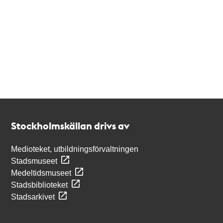
Kontakt
Stockholmskällan
Stockholmskällan drivs av
Medioteket, utbildningsförvaltningen
Stadsmuseet
Medeltidsmuseet
Stadsbiblioteket
Stadsarkivet