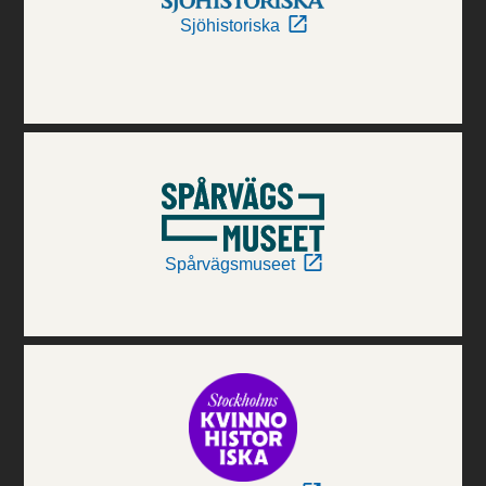
Sjöhistoriska
Spårvägsmuseet