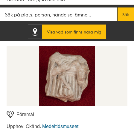
Fritextsök
Sök
Visa vad som finns nära mig
Föremål
Upphov: Okänd.
Medeltidsmuseet