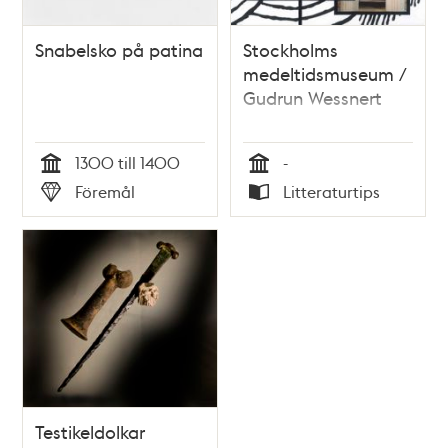
Snabelsko på patina
Stockholms
medeltidsmuseum /
Gudrun Wessnert
1300 till 1400
-
Tid
Tid
Föremål
Litteraturtips
Typ
Typ
Testikeldolkar