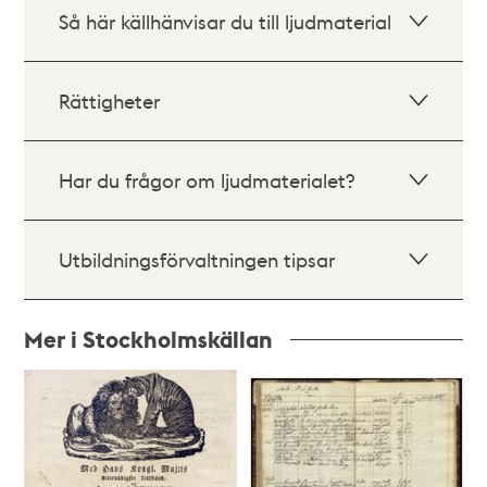
Så här källhänvisar du till ljudmaterial
Rättigheter
Har du frågor om ljudmaterialet?
Utbildningsförvaltningen tipsar
Mer i Stockholmskällan
Relaterade
poster
och
teman