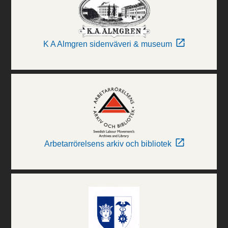
K A Almgren sidenväveri & museum
Arbetarrörelsens arkiv och bibliotek