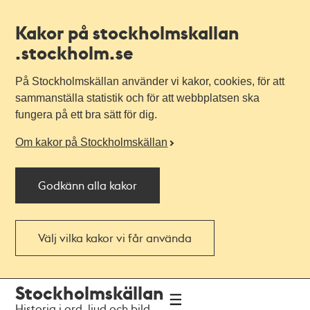
Kakor på stockholmskallan
.stockholm.se
På Stockholmskällan använder vi kakor, cookies, för att
sammanställa statistik och för att webbplatsen ska
fungera på ett bra sätt för dig.
Om kakor på Stockholmskällan
Godkänn alla kakor
Välj vilka kakor vi får använda
Till
Till
Stockholmskällan
navigationen
huvudinnehållet
Historia i ord, ljud och bild