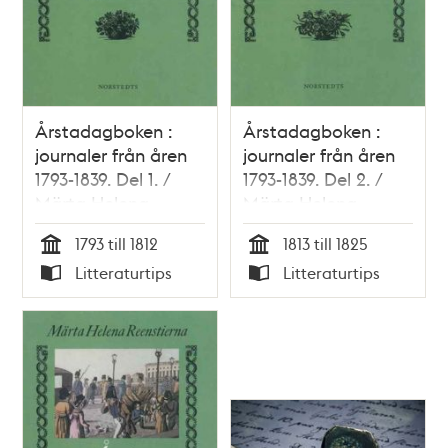
Årstadagboken :
Årstadagboken :
journaler från åren
journaler från åren
1793-1839. Del 1. /
1793-1839. Del 2. /
Märta Helena
Märta Helena
Reenstierna
Reenstierna
1793 till 1812
1813 till 1825
Tid
Tid
Litteraturtips
Litteraturtips
Typ
Typ