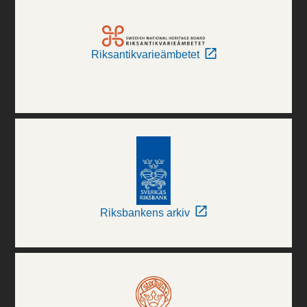
Riksantikvarieämbetet
Riksbankens arkiv