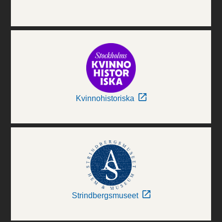
Kvinnohistoriska
Strindbergsmuseet