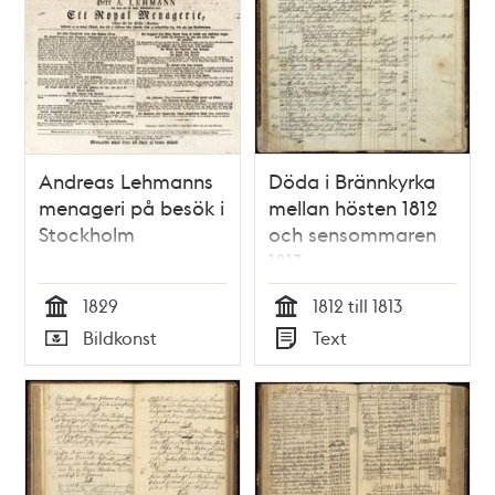
Andreas Lehmanns
Döda i Brännkyrka
menageri på besök i
mellan hösten 1812
Stockholm
och sensommaren
1813
1829
1812 till 1813
Tid
Tid
Bildkonst
Text
Typ
Typ