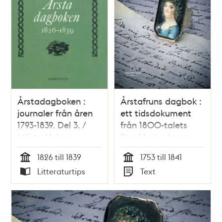
Årstadagboken :
Årstafruns dagbok :
journaler från åren
ett tidsdokument
1793-1839. Del 3. /
från 1800-talets
Märta Helena
Stockholm / text:
Reenstierna
Maria von Scheele
1826 till 1839
1753 till 1841
Tid
Tid
Litteraturtips
Text
Typ
Typ