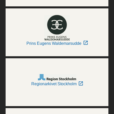
Prins Eugens Waldemarsudde
Regionarkivet Stockholm