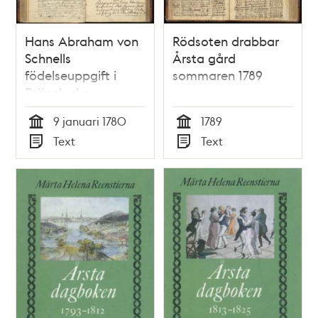
Hans Abraham von
Rödsoten drabbar
Schnells
Årsta gård
födelseuppgift i
sommaren 1789
Brännkyrka
församling 1780
9 januari 1780
1789
Tid
Tid
Text
Text
Typ
Typ