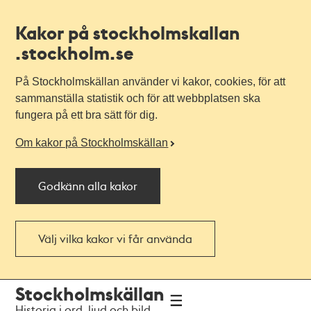
Kakor på stockholmskallan
.stockholm.se
På Stockholmskällan använder vi kakor, cookies, för att
sammanställa statistik och för att webbplatsen ska
fungera på ett bra sätt för dig.
Om kakor på Stockholmskällan
Godkänn alla kakor
Välj vilka kakor vi får använda
Till
Till
Stockholmskällan
navigationen
huvudinnehållet
Historia i ord, ljud och bild