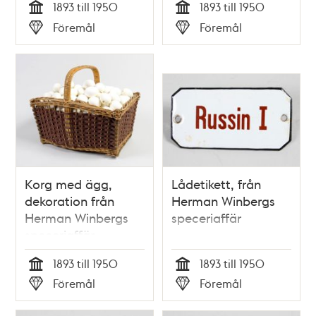
1893 till 1950
1893 till 1950
Tid
Tid
Föremål
Föremål
Typ
Typ
Korg med ägg,
Lådetikett, från
dekoration från
Herman Winbergs
Herman Winbergs
speceriaffär
speceriaffär
1893 till 1950
1893 till 1950
Tid
Tid
Föremål
Föremål
Typ
Typ