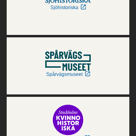
Sjöhistoriska
Spårvägsmuseet