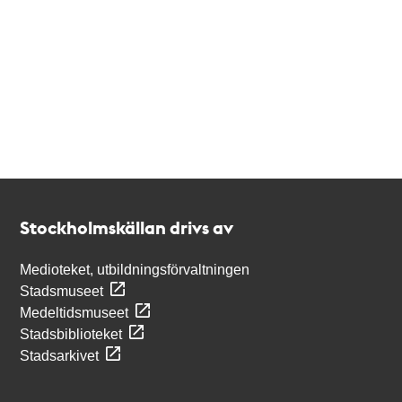
Kontakt
Stockholmskällan
Stockholmskällan drivs av
Medioteket, utbildningsförvaltningen
Stadsmuseet
Medeltidsmuseet
Stadsbiblioteket
Stadsarkivet