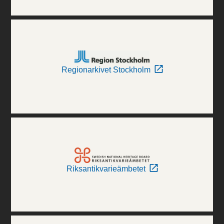
Regionarkivet Stockholm
Riksantikvarieämbetet