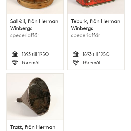
Såll/sil, från Herman
Teburk, från Herman
Winbergs
Winbergs
speceriaffär
speceriaffär
1893 till 1950
1893 till 1950
Tid
Tid
Föremål
Föremål
Typ
Typ
Tratt, från Herman