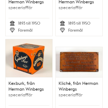
Herman Winbergs
Herman Winbergs
speceriaffär
speceriaffär
1893 till 1950
1893 till 1950
Tid
Tid
Föremål
Föremål
Typ
Typ
Kexburk, från
Kliché, från Herman
Herman Winbergs
Winbergs
speceriaffär
speceriaffär