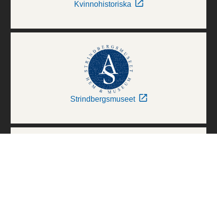
Kvinnohistoriska
Strindbergsmuseet
Thielska Galleriet