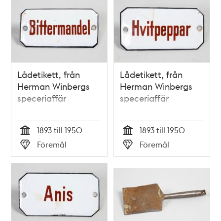
Lådetikett, från
Lådetikett, från
Herman Winbergs
Herman Winbergs
speceriaffär
speceriaffär
1893 till 1950
1893 till 1950
Tid
Tid
Föremål
Föremål
Typ
Typ