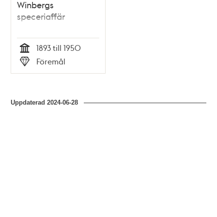
Winbergs
speceriaffär
1893 till 1950
Tid
Föremål
Typ
Uppdaterad
2024-06-28