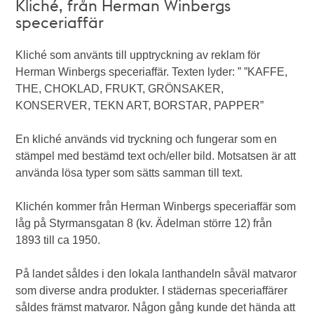
Kliché, från Herman Winbergs
speceriaffär
Kliché som använts till upptryckning av reklam för
Herman Winbergs speceriaffär. Texten lyder: ” ”KAFFE,
THE, CHOKLAD, FRUKT, GRÖNSAKER,
KONSERVER, TEKN ART, BORSTAR, PAPPER”
En kliché används vid tryckning och fungerar som en
stämpel med bestämd text och/eller bild. Motsatsen är att
använda lösa typer som sätts samman till text.
Klichén kommer från Herman Winbergs speceriaffär som
låg på Styrmansgatan 8 (kv. Ädelman större 12) från
1893 till ca 1950.
På landet såldes i den lokala lanthandeln såväl matvaror
som diverse andra produkter. I städernas speceriaffärer
såldes främst matvaror. Någon gång kunde det hända att