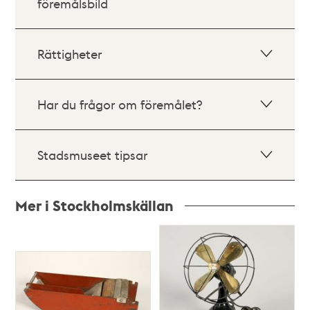
föremålsbild
Rättigheter
Har du frågor om föremålet?
Stadsmuseet tipsar
Mer i Stockholmskällan
Relaterade
poster
och
teman