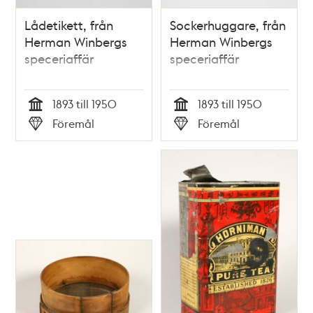
Lådetikett, från
Sockerhuggare, från
Herman Winbergs
Herman Winbergs
speceriaffär
speceriaffär
1893 till 1950
1893 till 1950
Tid
Tid
Föremål
Föremål
Typ
Typ