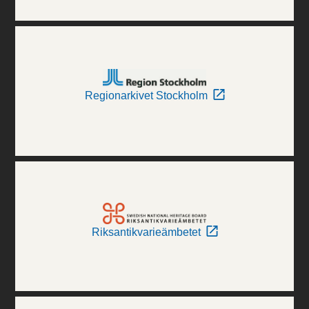
Regionarkivet Stockholm
Riksantikvarieämbetet