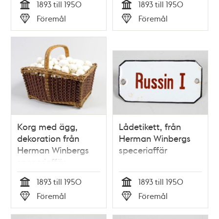
1893 till 1950
1893 till 1950
Tid
Tid
Föremål
Föremål
Typ
Typ
Korg med ägg,
Lådetikett, från
dekoration från
Herman Winbergs
Herman Winbergs
speceriaffär
speceriaffär
1893 till 1950
1893 till 1950
Tid
Tid
Föremål
Föremål
Typ
Typ