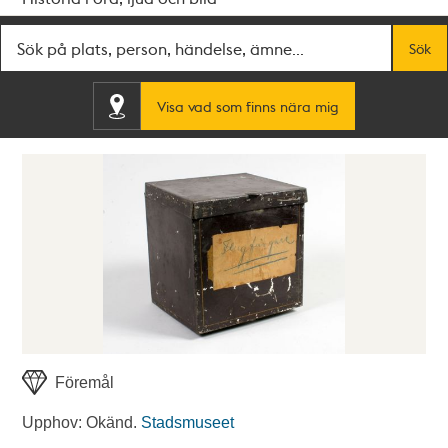
Fritextsök
Sök
Visa vad som finns nära mig
Föremål
Upphov: Okänd.
Stadsmuseet