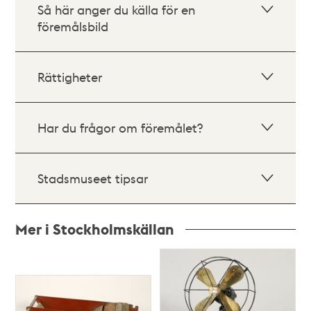
Så här anger du källa för en
föremålsbild
Rättigheter
Har du frågor om föremålet?
Stadsmuseet tipsar
Mer i Stockholmskällan
Relaterade
poster
och
teman