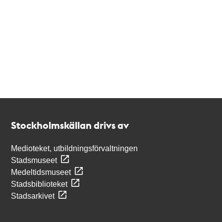
Kontakt
Stockholmskällan
Stockholmskällan drivs av
Medioteket, utbildningsförvaltningen
Stadsmuseet
Medeltidsmuseet
Stadsbiblioteket
Stadsarkivet