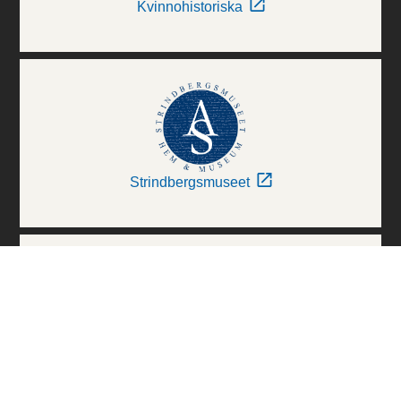
Kvinnohistoriska
Strindbergsmuseet
Thielska Galleriet