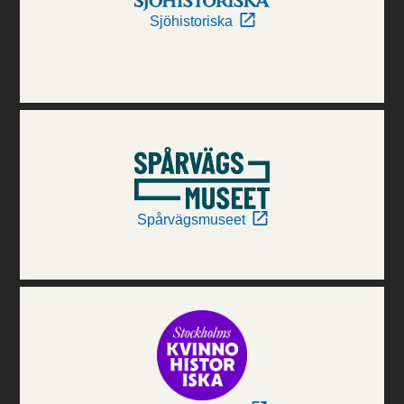
Sjöhistoriska
Spårvägsmuseet