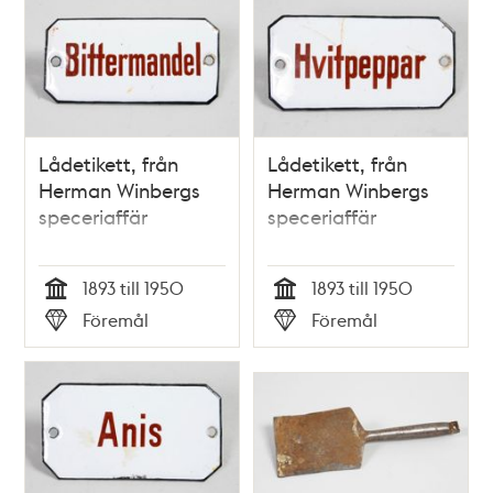
Lådetikett, från
Lådetikett, från
Herman Winbergs
Herman Winbergs
speceriaffär
speceriaffär
1893 till 1950
1893 till 1950
Tid
Tid
Föremål
Föremål
Typ
Typ