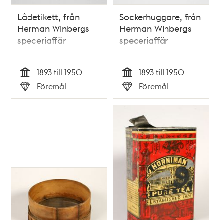
Lådetikett, från
Sockerhuggare, från
Herman Winbergs
Herman Winbergs
speceriaffär
speceriaffär
1893 till 1950
1893 till 1950
Tid
Tid
Föremål
Föremål
Typ
Typ