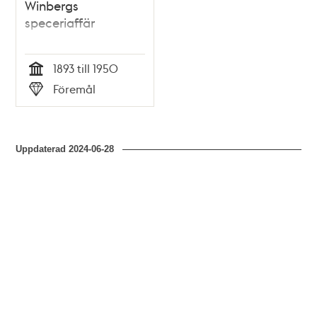
Winbergs
speceriaffär
1893 till 1950
Tid
Föremål
Typ
Uppdaterad
2024-06-28