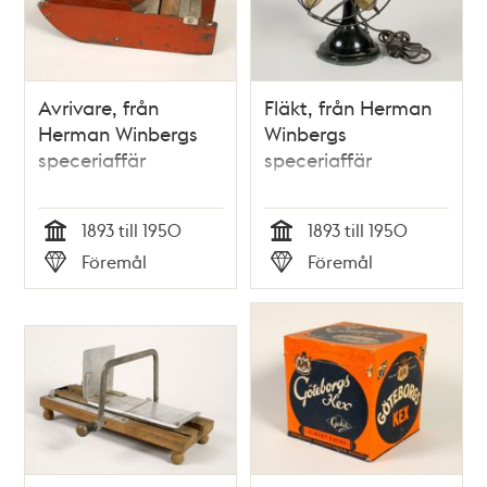
Avrivare, från
Fläkt, från Herman
Herman Winbergs
Winbergs
speceriaffär
speceriaffär
1893 till 1950
1893 till 1950
Tid
Tid
Föremål
Föremål
Typ
Typ