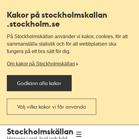
Kakor på stockholmskallan
.stockholm.se
På Stockholmskällan använder vi kakor, cookies, för att
sammanställa statistik och för att webbplatsen ska
fungera på ett bra sätt för dig.
Om kakor på Stockholmskällan
Godkänn alla kakor
Välj vilka kakor vi får använda
Till
Till
Stockholmskällan
navigationen
huvudinnehållet
Historia i ord, ljud och bild