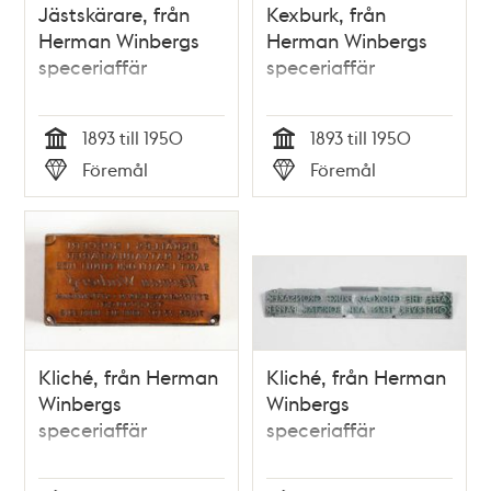
Jästskärare, från
Kexburk, från
Herman Winbergs
Herman Winbergs
speceriaffär
speceriaffär
1893 till 1950
1893 till 1950
Tid
Tid
Föremål
Föremål
Typ
Typ
Kliché, från Herman
Kliché, från Herman
Winbergs
Winbergs
speceriaffär
speceriaffär