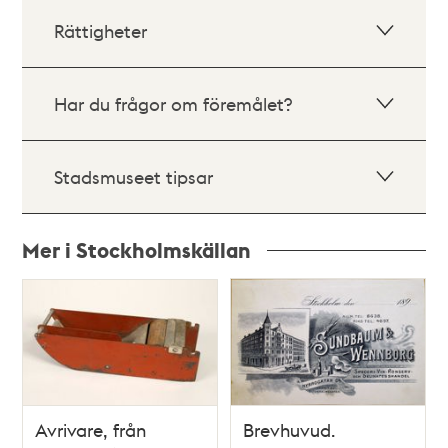
Rättigheter
Har du frågor om föremålet?
Stadsmuseet tipsar
Mer i Stockholmskällan
Relaterade
poster
och
teman
Avrivare, från
Brevhuvud.