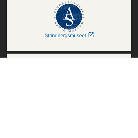
Strindbergsmuseet
Thielska Galleriet