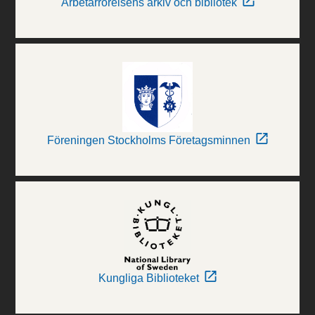
Arbetarrörelsens arkiv och bibliotek
Föreningen Stockholms Företagsminnen
Kungliga Biblioteket