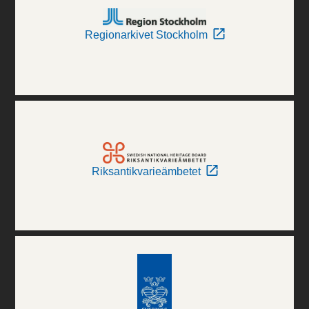
Regionarkivet Stockholm
Riksantikvarieämbetet