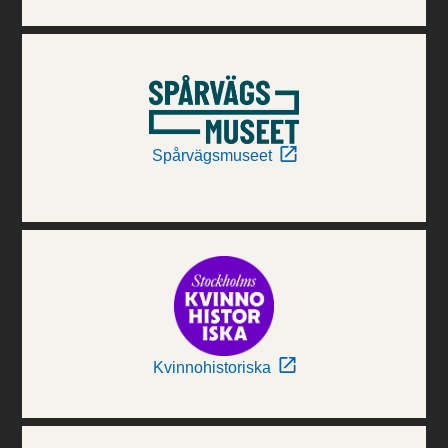
Spårvägsmuseet
Kvinnohistoriska