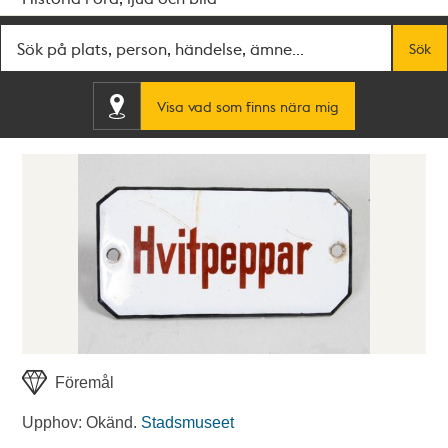
Fritextsök
Sök
Visa vad som finns nära mig
Föremål
Upphov: Okänd.
Stadsmuseet