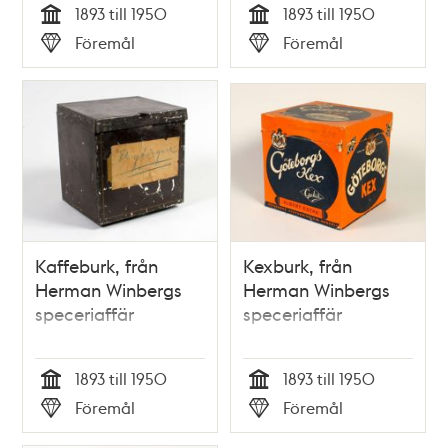
1893 till 1950
1893 till 1950
Tid
Tid
Föremål
Föremål
Typ
Typ
Kaffeburk, från
Kexburk, från
Herman Winbergs
Herman Winbergs
speceriaffär
speceriaffär
1893 till 1950
1893 till 1950
Tid
Tid
Föremål
Föremål
Typ
Typ