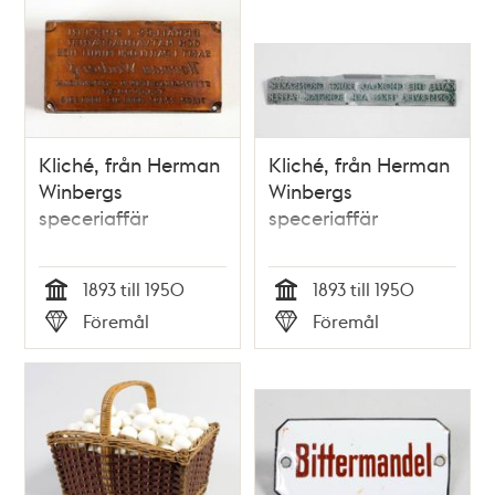
Kliché, från Herman
Kliché, från Herman
Winbergs
Winbergs
speceriaffär
speceriaffär
1893 till 1950
1893 till 1950
Tid
Tid
Föremål
Föremål
Typ
Typ