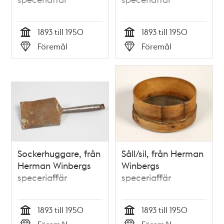
1893 till 1950
1893 till 1950
Tid
Tid
Föremål
Föremål
Typ
Typ
Sockerhuggare, från
Såll/sil, från Herman
Herman Winbergs
Winbergs
speceriaffär
speceriaffär
1893 till 1950
1893 till 1950
Tid
Tid