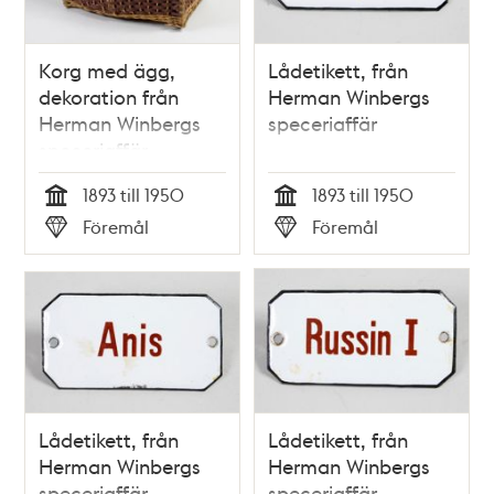
Korg med ägg,
Lådetikett, från
dekoration från
Herman Winbergs
Herman Winbergs
speceriaffär
speceriaffär
1893 till 1950
1893 till 1950
Tid
Tid
Föremål
Föremål
Typ
Typ
Lådetikett, från
Lådetikett, från
Herman Winbergs
Herman Winbergs
speceriaffär
speceriaffär