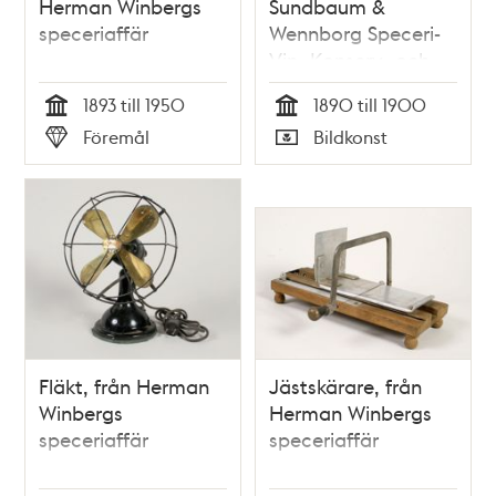
Herman Winbergs
Sundbaum &
speceriaffär
Wennborg Speceri-
Vin- Konserv- och
Delikatesshandel
1893 till 1950
1890 till 1900
Tid
Tid
Föremål
Bildkonst
Typ
Typ
Fläkt, från Herman
Jästskärare, från
Winbergs
Herman Winbergs
speceriaffär
speceriaffär