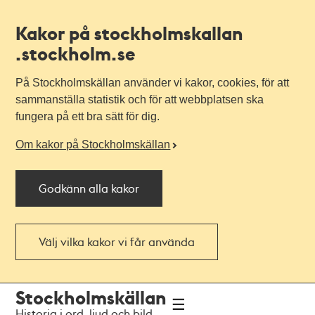
Kakor på stockholmskallan
.stockholm.se
På Stockholmskällan använder vi kakor, cookies, för att
sammanställa statistik och för att webbplatsen ska
fungera på ett bra sätt för dig.
Om kakor på Stockholmskällan
Godkänn alla kakor
Välj vilka kakor vi får använda
Till
Till
Stockholmskällan
navigationen
huvudinnehållet
Historia i ord, ljud och bild