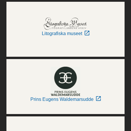
Litografiska museet
Prins Eugens Waldemarsudde