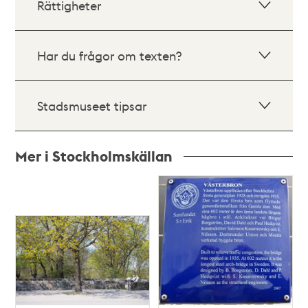
Rättigheter
Har du frågor om texten?
Stadsmuseet tipsar
Mer i Stockholmskällan
Relaterade
poster
och
teman