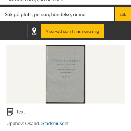
Fritextsök
Sök
Visa vad som finns nära mig
Text
Upphov: Okänd.
Stadsmuseet