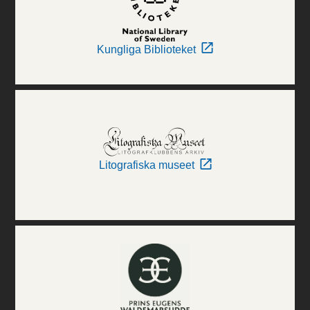
Kungliga Biblioteket
Litografiska museet