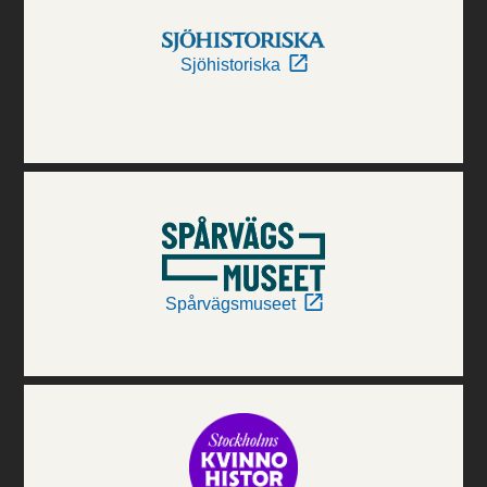
Sjöhistoriska
Spårvägsmuseet