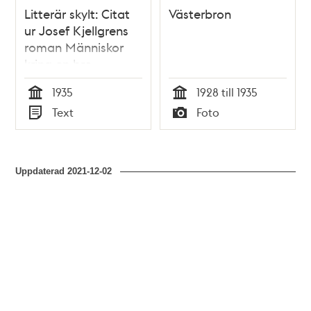
Litterär skylt: Citat
Västerbron
ur Josef Kjellgrens
roman Människor
kring en bro
1935
1928 till 1935
Tid
Tid
Text
Foto
Typ
Typ
Uppdaterad
2021-12-02