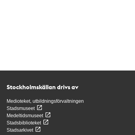
Kontakt
Stockholmskällan
Stockholmskällan drivs av
Medioteket, utbildningsförvaltningen
Stadsmuseet
Medeltidsmuseet
Stadsbiblioteket
Stadsarkivet