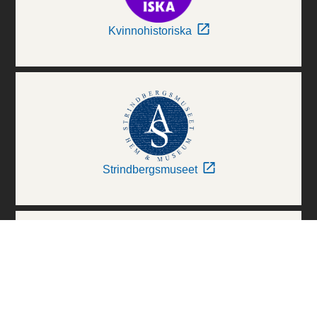
Kvinnohistoriska
Strindbergsmuseet
Thielska Galleriet