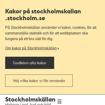
Kakor på stockholmskallan
.stockholm.se
På Stockholmskällan använder vi kakor, cookies, för att
sammanställa statistik och för att webbplatsen ska
fungera på ett bra sätt för dig.
Om kakor på Stockholmskällan
Godkänn alla kakor
Välj vilka kakor vi får använda
Till
Till
Stockholmskällan
navigationen
huvudinnehållet
Historia i ord, ljud och bild