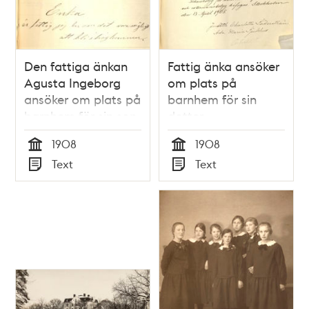
Den fattiga änkan
Fattig änka ansöker
Agusta Ingeborg
om plats på
ansöker om plats på
barnhem för sin
barnhem för sin son.
dotter
1908
1908
Tid
Tid
Text
Text
Typ
Typ