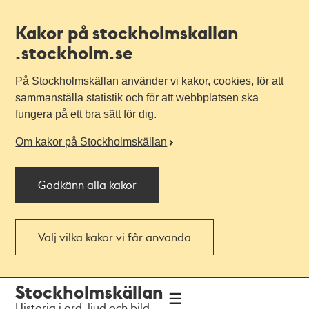
Kakor på stockholmskallan
.stockholm.se
På Stockholmskällan använder vi kakor, cookies, för att
sammanställa statistik och för att webbplatsen ska
fungera på ett bra sätt för dig.
Om kakor på Stockholmskällan
Godkänn alla kakor
Välj vilka kakor vi får använda
Till
Till
Stockholmskällan
navigationen
huvudinnehållet
Historia i ord, ljud och bild