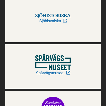
Sjöhistoriska
Spårvägsmuseet