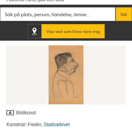
Fritextsök
Sök
Visa vad som finns nära mig
Bildkonst
Konstnär: Fredin.
Stadsarkivet