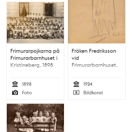
Frimurarpojkarna på
Fröken Fredriksson
Frimurarbarnhuset i
vid
Kristineberg, 1898
Frimurarbarnhuset.
1898
1924
Tid
Tid
Foto
Bildkonst
Typ
Typ