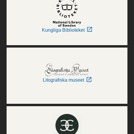
Kungliga Biblioteket
Litografiska museet