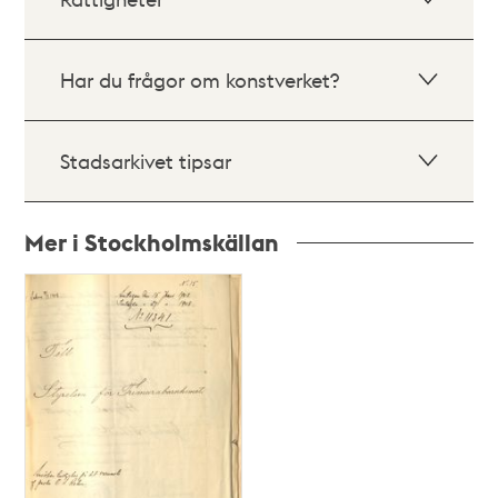
Har du frågor om konstverket?
Stadsarkivet tipsar
Mer i Stockholmskällan
Relaterade
poster
och
teman