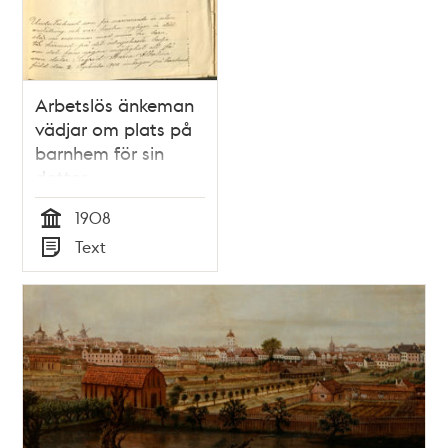
Arbetslös änkeman
vädjar om plats på
barnhem för sin
dotter
1908
Tid
Text
Typ