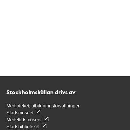
Kontakt
Stockholmskällan
Stockholmskällan drivs av
Medioteket, utbildningsförvaltningen
Stadsmuseet
Medeltidsmuseet
Stadsbiblioteket