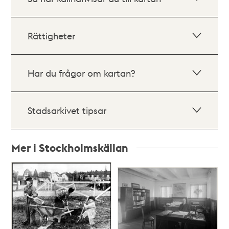
Rättigheter
Har du frågor om kartan?
Stadsarkivet tipsar
Mer i Stockholmskällan
Relaterade
poster
och
teman