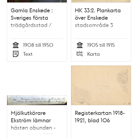
Gamla Enskede :
HK 33:2. Plankarta
Sveriges första
över Enskede
trädgårdsstad /
stadsområde 3
text: Suzanne
Lindhagen
1908 till 1950
1905 till 1915
Tid
Tid
Text
Karta
Typ
Typ
Mjölkutkörare
Registerkartan 1918-
Ekström lämnar
1921, blad 106
hästen obunden -
polisrapport 1913