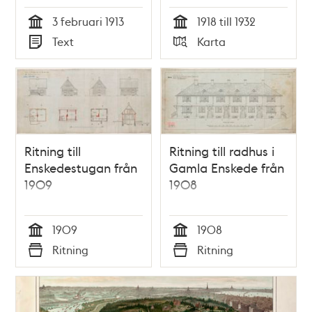
3 februari 1913
1918 till 1932
Tid
Tid
Text
Karta
Typ
Typ
Ritning till
Ritning till radhus i
Enskedestugan från
Gamla Enskede från
1909
1908
1909
1908
Tid
Tid
Ritning
Ritning
Typ
Typ