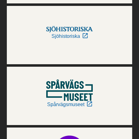
Sjöhistoriska
Spårvägsmuseet