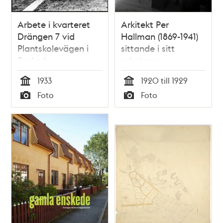
Arbete i kvarteret
Arkitekt Per
Drängen 7 vid
Hallman (1869-1941)
Plantskolevägen i
sittande i sitt
Enskede
arbetsrum
småstugeområde
1933
1920 till 1929
Tid
Tid
Foto
Foto
Typ
Typ