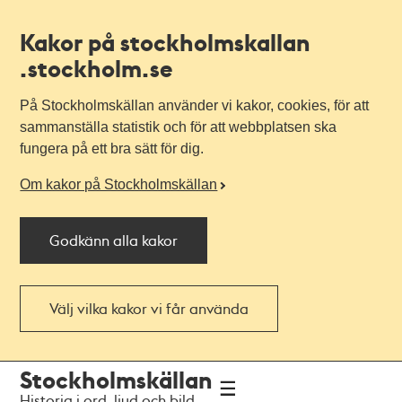
Kakor på stockholmskallan
.stockholm.se
På Stockholmskällan använder vi kakor, cookies, för att
sammanställa statistik och för att webbplatsen ska
fungera på ett bra sätt för dig.
Om kakor på Stockholmskällan
Godkänn alla kakor
Välj vilka kakor vi får använda
Till
Till
Stockholmskällan
navigationen
huvudinnehållet
Historia i ord, ljud och bild