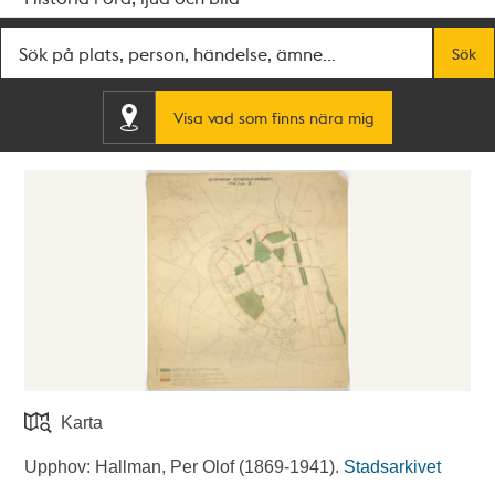
Fritextsök
Sök
Visa vad som finns nära mig
Karta
Upphov: Hallman, Per Olof (1869-1941).
Stadsarkivet