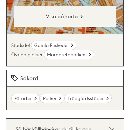
Visa på karta
Stadsdel:
Gamla Enskede
Övriga platser:
Margaretaparken
Sökord
Förorter
Parker
Trädgårdsstäder
Så här källhänvisar du till kartan