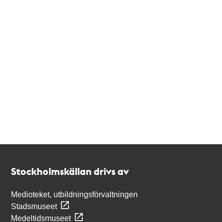
Kontakt
Stockholmskällan
Stockholmskällan drivs av
Medioteket, utbildningsförvaltningen
Stadsmuseet
Medeltidsmuseet