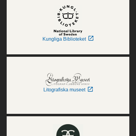
Kungliga Biblioteket
Litografiska museet