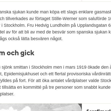
Typ
nska sjukan kunde man köpa ett slags enklare gasmas
ch tillverkades av förtaget Stille-Werner som saluförde 
aler i Stockholm. Fru Hedvig Lundholm på Upplandsgatan 
el av för att bli av med de besvär som spanska sjukan 
ågs också lätta besvären något.
m och gick
 sjönk smittan i Stockholm men i mars 1919 ökade den å
, Epidemisjukhuset och ett flertal provisoriska vårdinrät
lldes på fort. För att öka antalet vårdplatser valde Sto
t tillsätta en kommitté på tre personer som snabbt kunde f
platser.
Serafimerl