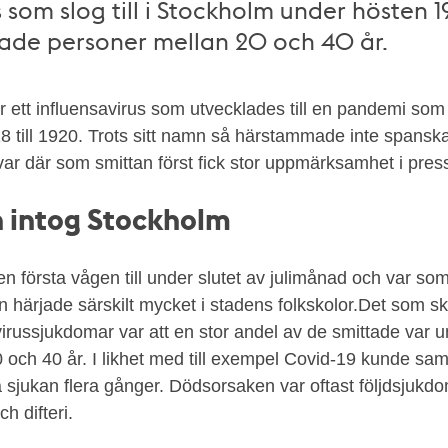
s som slog till i Stockholm under hösten 
ade personer mellan 20 och 40 år.
 ett influensavirus som utvecklades till en pandemi som
 till 1920. Trots sitt namn så härstammade inte spanska
ar där som smittan först fick stor uppmärksamhet i pres
 intog Stockholm
n första vågen till under slutet av julimånad och var so
 härjade särskilt mycket i stadens folkskolor.Det som sk
virussjukdomar var att en stor andel av de smittade var u
 och 40 år. I likhet med till exempel Covid-19 kunde s
 sjukan flera gånger. Dödsorsaken var oftast följdsjuk
h difteri.