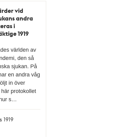
rder vid
ukans andra
eras i
äktige 1919
des världen av
andemi, den så
nska sjukan. På
har en andra våg
öljt in över
 här protokollet
 hur s…
s 1919