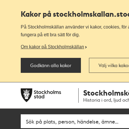
Kakor på stockholmskallan
.st
På Stockholmskällan använder vi kakor, cookies, för a
fungera på ett bra sätt för dig.
Om kakor på Stockholmskällan
Godkänn alla kakor
Välj vilka kak
Till
Till
Stockholmsk
navigationen
huvudinnehållet
Historia i ord, ljud oc
Fritextsök