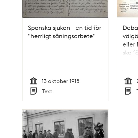
Spanska sjukan - en tid för
Deba
"herrligt såningsarbete"
välgö
eller
ska f
famil
spans
13 oktober 1918
Tid
Tid
Text
Typ
Typ