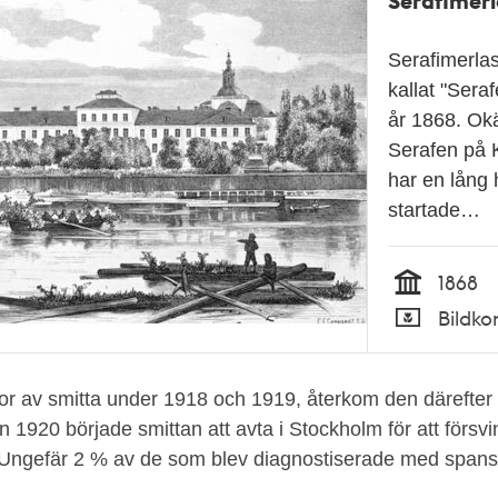
Serafimerlas
kallat "Seraf
år 1868. Ok
Serafen på
har en lång h
startade…
1868
Tid
Bildko
Typ
ågor av smitta under 1918 och 1919, återkom den därefter
n 1920 började smittan att avta i Stockholm för att försv
Ungefär 2 % av de som blev diagnostiserade med spansk