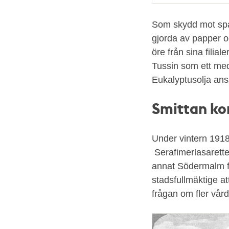
Som skydd mot spa
gjorda av papper o
öre från sina fili
Tussin som ett med
Eukalyptusolja ans
Smittan ko
Under vintern 1918
Serafimerlasarettet
annat Södermalm fy
stadsfullmäktige at
frågan om fler vård