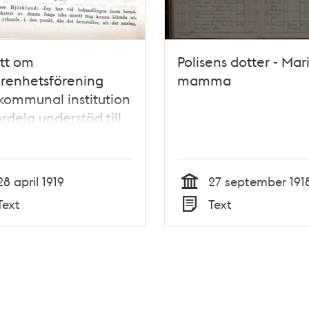
tt om
Polisens dotter - Mar
renhetsförening
mamma
 kommunal institution
ördela understöd till
jer drabbade av
ka sjukan 1919
28 april 1919
27 september 191
Tid
Text
Text
Typ