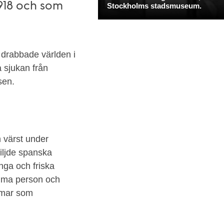
1918 och som
 drabbade världen i
 sjukan från
sen.
m värst under
iljde spanska
nga och friska
amma person och
domar som