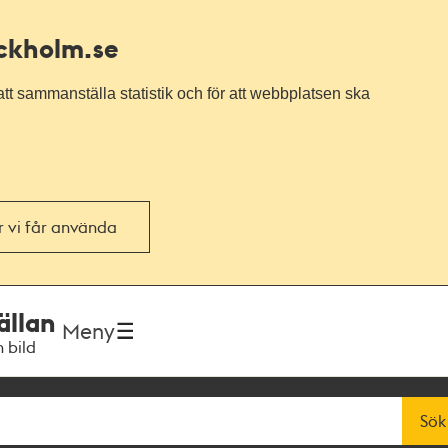
ockholm.se
tt sammanställa statistik och för att webbplatsen ska
or vi får använda
ällan
Meny
h bild
Sök