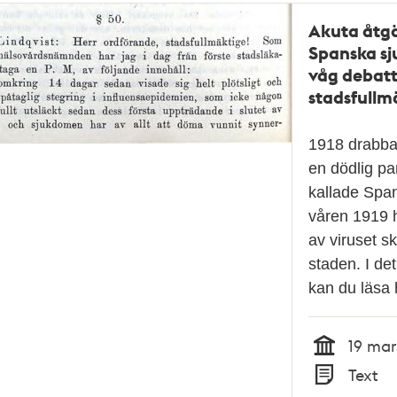
Akuta åtgä
Spanska sj
våg debatt
stadsfullm
1918 drabba
en dödlig p
kallade Spa
våren 1919 
av viruset sk
staden. I det
kan du läsa
19 mar
Tid
Text