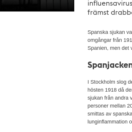
influensaviru
främst drabb
Spanska sjukan var
Sjuksal
omgångar från 1918
på
Spanien, men det v
Kronprinsessan
Lovisas
Spanjacken
vårdanstalt
för
sjuka
I Stockholm slog de
barn
hösten 1918 då den
1918.
sjukan från andra 
Fotograf
personer mellan 20
okänd,
smittas av spanska
Stockholms
lunginflammation oc
stadsmuseum.