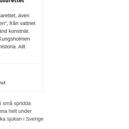
arettet, även
en", från vattnet
änd konstnär.
 Kungsholmen
istoria. Allt
nst
 i små spridda
inna helt under
a sjukan i Sverige