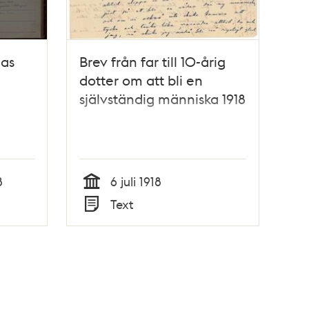
ias
Brev från far till 10-årig
dotter om att bli en
självständig människa 1918
8
6 juli 1918
Tid
Text
Typ