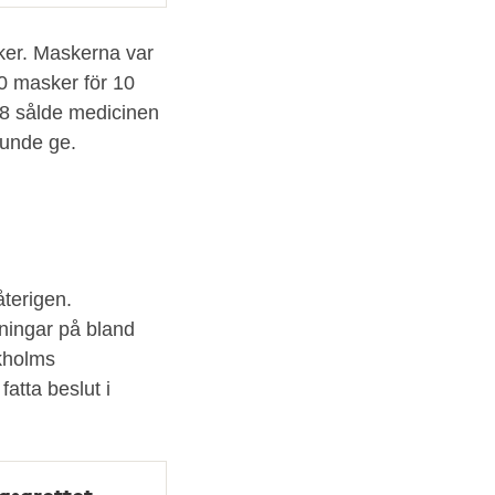
ker. Maskerna var
10 masker för 10
68 sålde medicinen
kunde ge.
terigen.
tningar på bland
ckholms
atta beslut i
asarettet