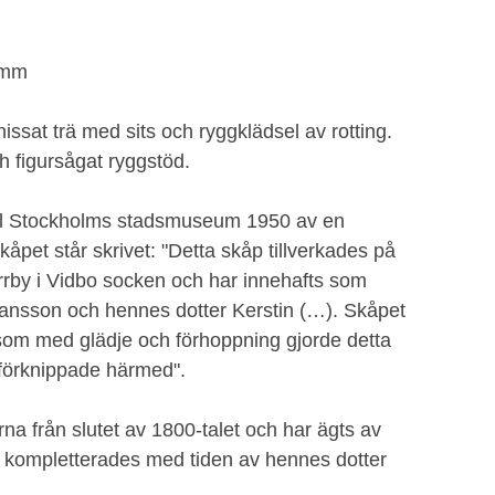
 mm
issat trä med sits och ryggklädsel av rotting.
 figursågat ryggstöd.
 till Stockholms stadsmuseum 1950 av en
åpet står skrivet: "Detta skåp tillverkades på
rrby i Vidbo socken och har innehafts som
ansson och hennes dotter Kerstin (…). Skåpet
 som med glädje och förhoppning gjorde detta
 förknippade härmed".
na från slutet av 1800-talet och har ägts av
kompletterades med tiden av hennes dotter