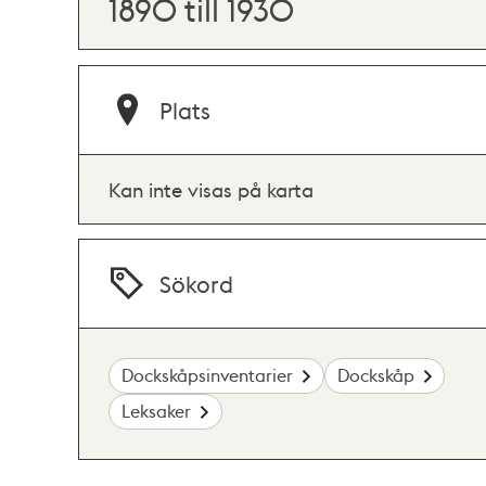
1890 till 1930
Plats
Kan inte visas på karta
Sökord
Dockskåpsinventarier
Dockskåp
Leksaker