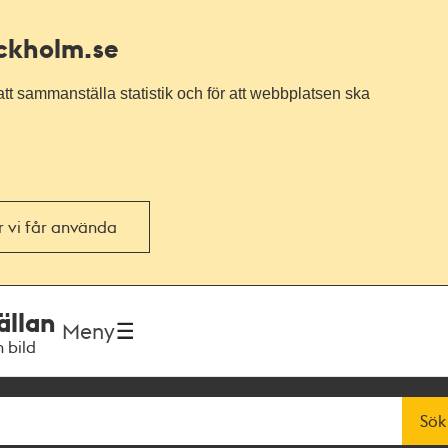
ockholm.se
tt sammanställa statistik och för att webbplatsen ska
or vi får använda
ällan
Meny
h bild
Sök