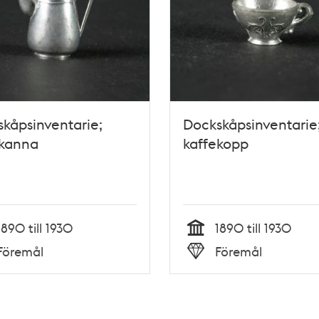
kåpsinventarie;
Dockskåpsinventarie
ekanna
kaffekopp
1890 till 1930
1890 till 1930
Tid
Föremål
Föremål
Typ