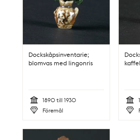
Dockskåpsinventarie;
Docks
blomvas med lingonris
kaff
1890 till 1930
Tid
Tid
Föremål
Typ
Typ