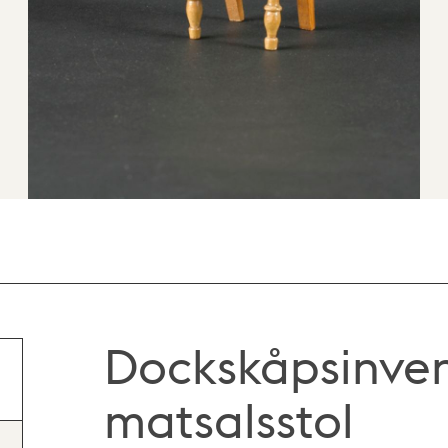
Dockskåpsinven
matsalsstol