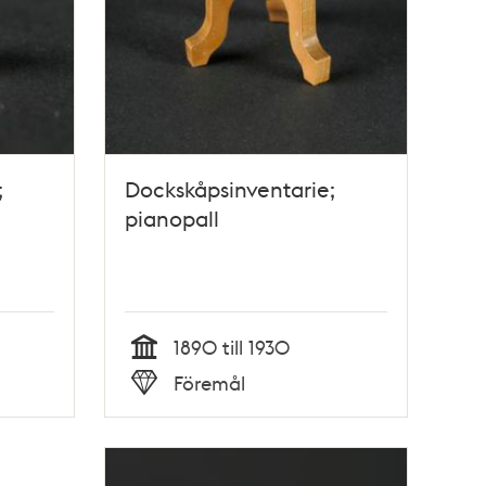
;
Dockskåpsinventarie;
pianopall
1890 till 1930
Tid
Föremål
Typ