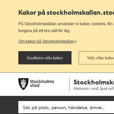
Kakor på stockholmskallan
.st
På Stockholmskällan använder vi kakor, cookies, för a
fungera på ett bra sätt för dig.
Om kakor på Stockholmskällan
Godkänn alla kakor
Välj vilka kak
Till
Till
Stockholmsk
navigationen
huvudinnehållet
Historia i ord, ljud oc
Fritextsök