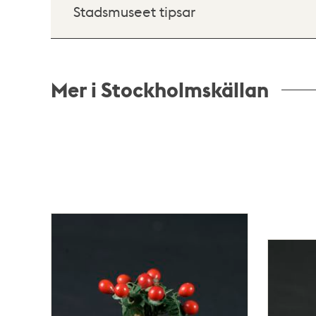
Stadsmuseet tipsar
Mer i Stockholmskällan
Relaterade
poster
och
teman