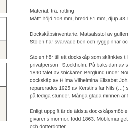
Material: trä, rotting
Mått: höjd 103 mm, bredd 51 mm, djup 43
Dockskåpsinventarie. Matsalsstol av gulfern
Stolen har svarvade ben och ryggpinnar och
Stolen hör till ett dockskåp som skänktes
privatperson i Stockholm. På baksidan av sk
1890 talet av snickaren Berglund under No
dockskåp av Hilma Vilhelmina Elisabet Joh
reparerades 1925 av Kerstins far Nils (…)
på lediga stunder. Många glada minnen är
Enligt uppgift är de äldsta dockskåpsmöbler
givarens mormor, född 1863. Möblemanget 
och dotterdotter.