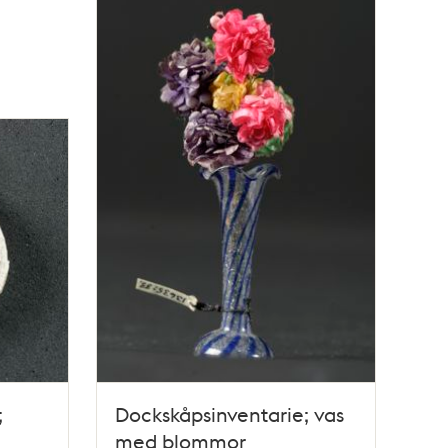
;
Dockskåpsinventarie; vas
med blommor