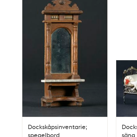
Dockskåpsinventarie;
Docks
spegelbord
säng