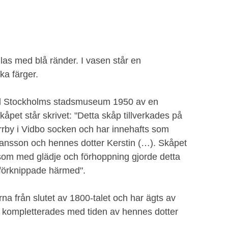
as med blå ränder. I vasen står en
ka färger.
till Stockholms stadsmuseum 1950 av en
åpet står skrivet: "Detta skåp tillverkades på
rrby i Vidbo socken och har innehafts som
ansson och hennes dotter Kerstin (…). Skåpet
 som med glädje och förhoppning gjorde detta
 förknippade härmed".
na från slutet av 1800-talet och har ägts av
kompletterades med tiden av hennes dotter