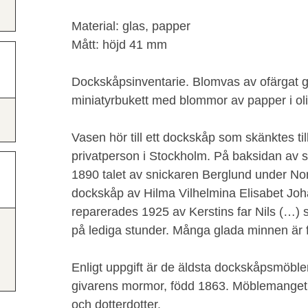
Material: glas, papper
Mått: höjd 41 mm
Dockskåpsinventarie. Blomvas av ofärgat gl
miniatyrbukett med blommor av papper i oli
Vasen hör till ett dockskåp som skänktes 
privatperson i Stockholm. På baksidan av sk
1890 talet av snickaren Berglund under No
dockskåp av Hilma Vilhelmina Elisabet Joh
reparerades 1925 av Kerstins far Nils (…)
på lediga stunder. Många glada minnen är
Enligt uppgift är de äldsta dockskåpsmöbler
givarens mormor, född 1863. Möblemanget 
och dotterdotter.