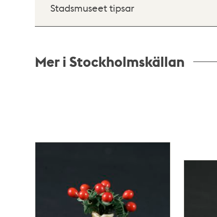
Stadsmuseet tipsar
Mer i Stockholmskällan
Relaterade
poster
och
teman