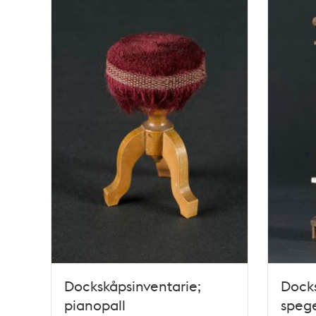
Dockskåpsinventarie;
Docks
pianopall
speg