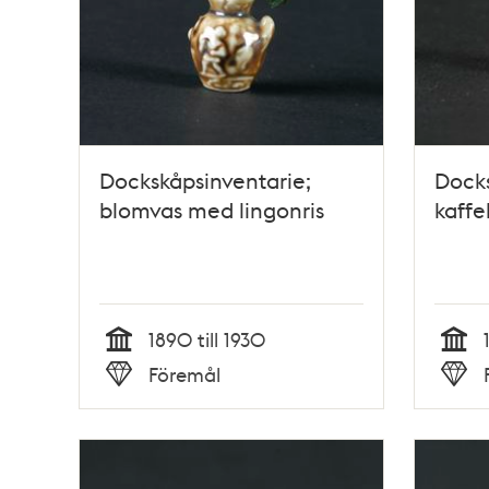
Dockskåpsinventarie;
Docks
blomvas med lingonris
kaff
1890 till 1930
Tid
Tid
Föremål
Typ
Typ