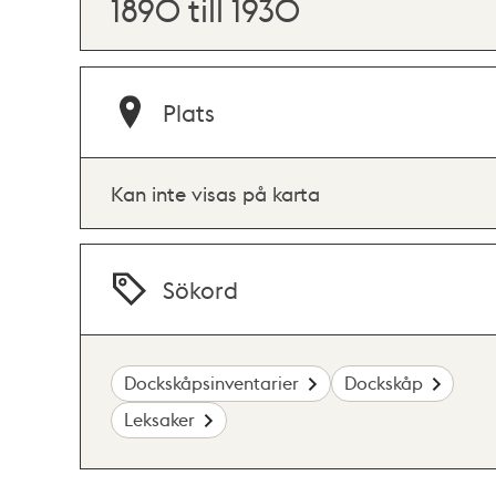
1890 till 1930
Plats
Kan inte visas på karta
Sökord
Dockskåpsinventarier
Dockskåp
Leksaker