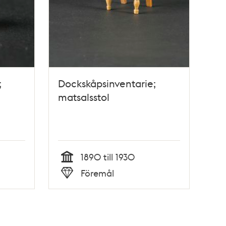
;
Dockskåpsinventarie;
matsalsstol
1890 till 1930
Tid
Föremål
Typ