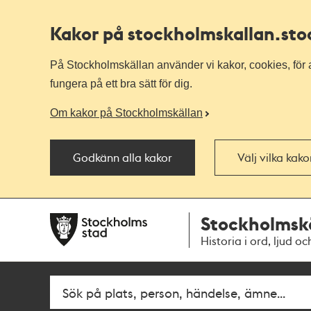
Kakor på stockholmskallan
.st
På Stockholmskällan använder vi kakor, cookies, för a
fungera på ett bra sätt för dig.
Om kakor på Stockholmskällan
Godkänn alla kakor
Välj vilka kak
Till
Till
Stockholmsk
navigationen
huvudinnehållet
Historia i ord, ljud oc
Fritextsök