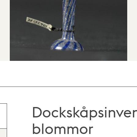
Dockskåpsinven
blommor