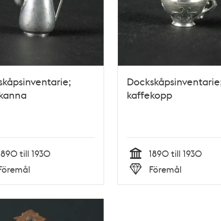
kåpsinventarie;
Dockskåpsinventarie
ekanna
kaffekopp
1890 till 1930
1890 till 1930
Tid
Föremål
Föremål
Typ