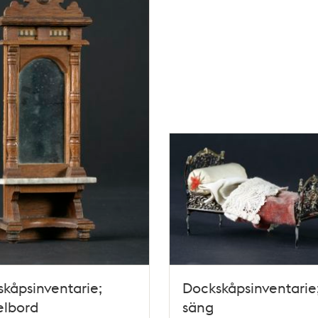
kåpsinventarie;
Dockskåpsinventarie
elbord
säng