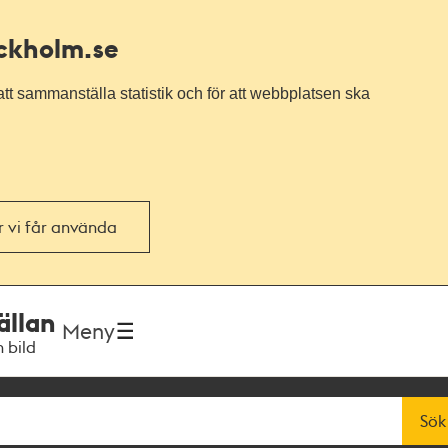
ockholm.se
tt sammanställa statistik och för att webbplatsen ska
or vi får använda
ällan
Meny
h bild
Sök