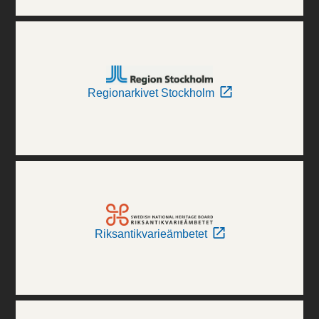
Regionarkivet Stockholm
Riksantikvarieämbetet