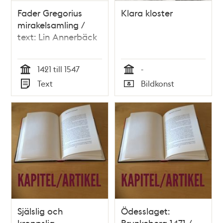
Fader Gregorius
Klara kloster
mirakelsamling /
text: Lin Annerbäck
1421 till 1547
-
Tid
Tid
Text
Bildkonst
Typ
Typ
Själslig och
Ödesslaget:
kroppslig
Brunkeberg 1471 /