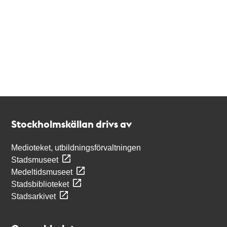
Kontakt
Stockholmskällan
Stockholmskällan drivs av
Medioteket, utbildningsförvaltningen
Stadsmuseet
Medeltidsmuseet
Stadsbiblioteket
Stadsarkivet