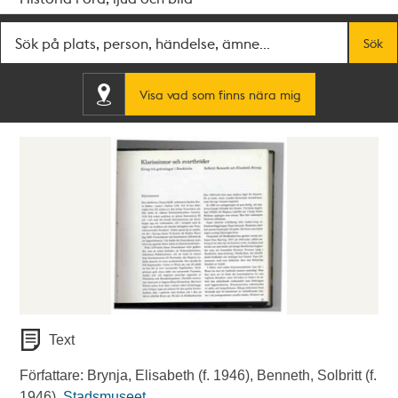
Fritextsök
Sök
Visa vad som finns nära mig
Text
Författare: Brynja, Elisabeth (f. 1946), Benneth, Solbritt (f.
1946).
Stadsmuseet