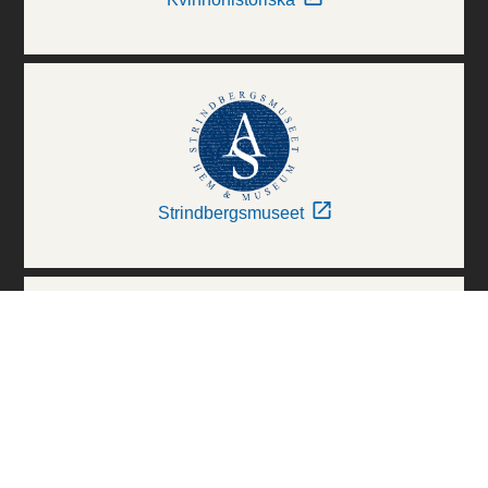
Strindbergsmuseet
Thielska Galleriet