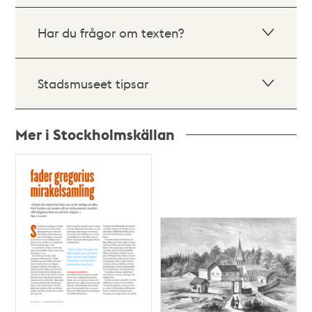
Har du frågor om texten?
Stadsmuseet tipsar
Mer i Stockholmskällan
Relaterade
poster
och
teman