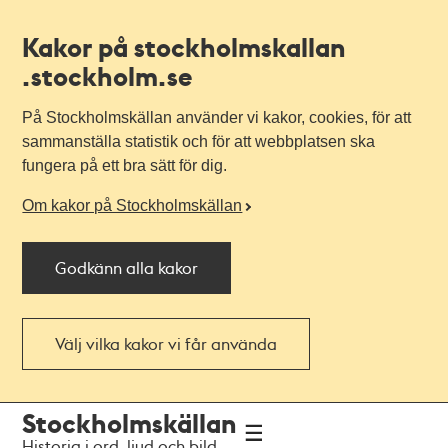
Kakor på stockholmskallan
.stockholm.se
På Stockholmskällan använder vi kakor, cookies, för att
sammanställa statistik och för att webbplatsen ska
fungera på ett bra sätt för dig.
Om kakor på Stockholmskällan
Godkänn alla kakor
Välj vilka kakor vi får använda
Till
Till
Stockholmskällan
navigationen
huvudinnehållet
Historia i ord, ljud och bild