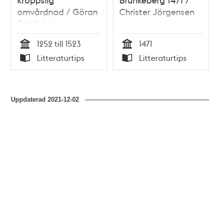
omvårdnad / Göran
Christer Jörgensen
Dahlbäck
1252 till 1523
1471
Tid
Tid
Litteraturtips
Litteraturtips
Typ
Typ
Uppdaterad
2021-12-02