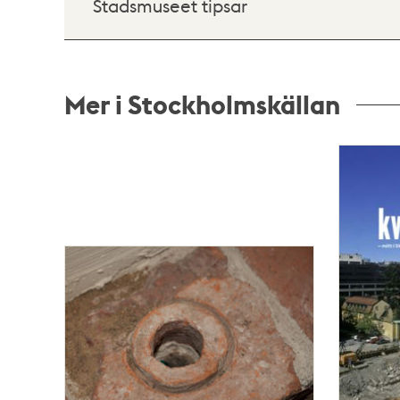
Stadsmuseet tipsar
Mer i Stockholmskällan
Relaterade
poster
och
teman