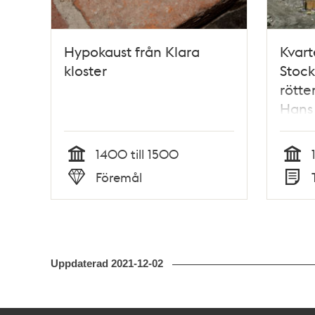
Hypokaust från Klara
Kvart
kloster
Stock
rötter
Hans
1400 till 1500
Tid
Tid
Föremål
Typ
Typ
Uppdaterad
2021-12-02