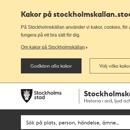
Kakor på stockholmskallan
.st
På Stockholmskällan använder vi kakor, cookies, för a
fungera på ett bra sätt för dig.
Om kakor på Stockholmskällan
Godkänn alla kakor
Välj vilka kak
Till
Till
Stockholmsk
navigationen
huvudinnehållet
Historia i ord, ljud oc
Fritextsök