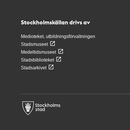
Kontakt
Stockholmskällan
Stockholmskällan drivs av
Medioteket, utbildningsförvaltningen
Stadsmuseet
Medeltidsmuseet
Stadsbiblioteket
Stadsarkivet