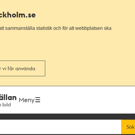
ockholm.se
tt sammanställa statistik och för att webbplatsen ska
or vi får använda
ällan
Meny
h bild
Sök