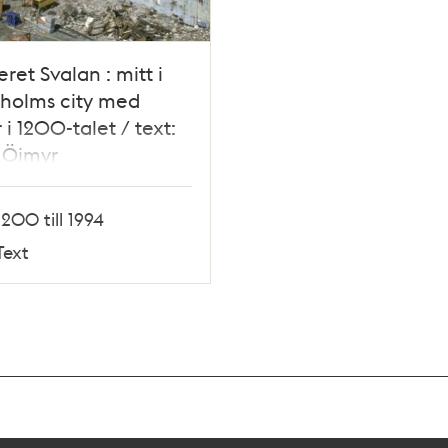
eret Svalan : mitt i
holms city med
 i 1200-talet / text:
 Öjmyr
1200 till 1994
Text