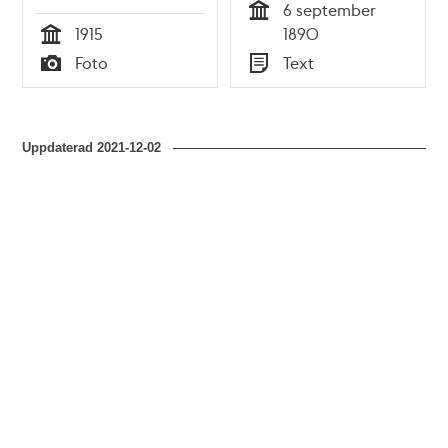
6 september
läroverkets
Tid
1915
1890
inspektor den 6
Tid
Foto
Text
september 1890
Typ
Typ
Uppdaterad
2021-12-02