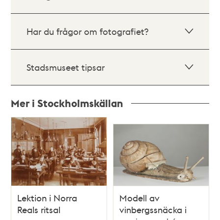
Har du frågor om fotografiet?
Stadsmuseet tipsar
Mer i Stockholmskällan
Relaterade
poster
och
teman
Lektion i Norra
Modell av
Reals ritsal
vinbergssnäcka i