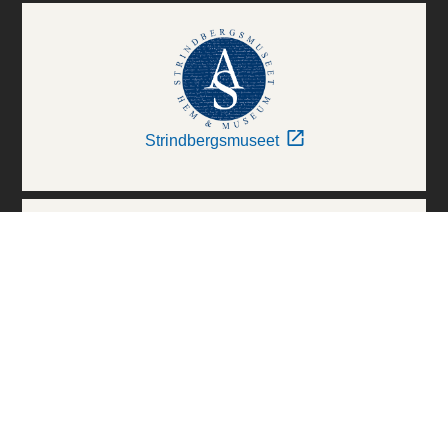
Strindbergsmuseet
Thielska Galleriet