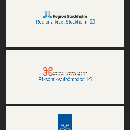
Regionarkivet Stockholm
Riksantikvarieämbetet