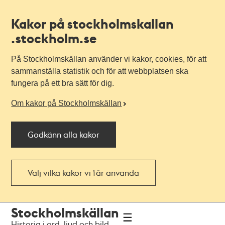
Kakor på stockholmskallan
.stockholm.se
På Stockholmskällan använder vi kakor, cookies, för att
sammanställa statistik och för att webbplatsen ska
fungera på ett bra sätt för dig.
Om kakor på Stockholmskällan
Godkänn alla kakor
Välj vilka kakor vi får använda
Till
Till
Stockholmskällan
navigationen
huvudinnehållet
Historia i ord, ljud och bild