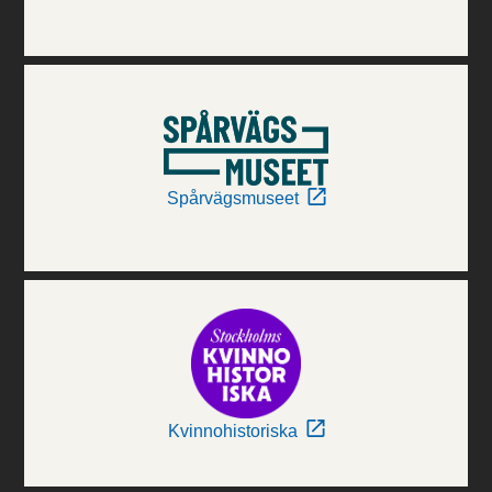
Spårvägsmuseet
Kvinnohistoriska