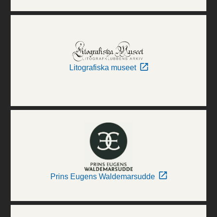
Litografiska museet
Prins Eugens Waldemarsudde