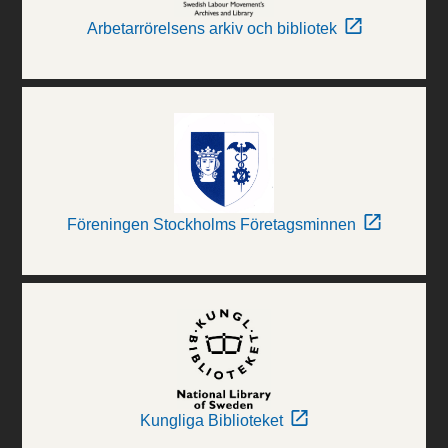
Arbetarrörelsens arkiv och bibliotek
Föreningen Stockholms Företagsminnen
Kungliga Biblioteket