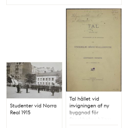
Tal hållet vid
Studenter vid Norra
invigningen af ny
Real 1915
byggnad för
Stockholms högre
realläroverk af