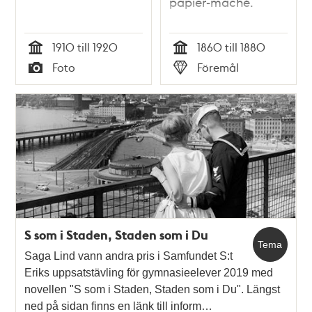
papier-maché.
1910 till 1920
1860 till 1880
Tid
Tid
Foto
Föremål
Typ
Typ
S som i Staden, Staden som i Du
Tema
Saga Lind vann andra pris i Samfundet S:t
Eriks uppsatstävling för gymnasieelever 2019 med
novellen "S som i Staden, Staden som i Du". Längst
ned på sidan finns en länk till inform…