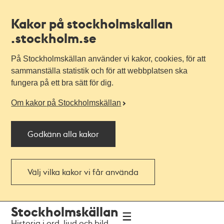
Kakor på stockholmskallan
.stockholm.se
På Stockholmskällan använder vi kakor, cookies, för att
sammanställa statistik och för att webbplatsen ska
fungera på ett bra sätt för dig.
Om kakor på Stockholmskällan
Godkänn alla kakor
Välj vilka kakor vi får använda
Till
Till
Stockholmskällan
navigationen
huvudinnehållet
Historia i ord, ljud och bild