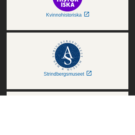
Kvinnohistoriska
Strindbergsmuseet
Thielska Galleriet