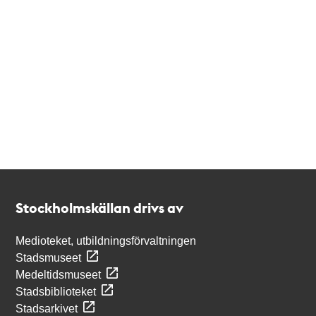
Kontakt
Stockholmskällan
Stockholmskällan drivs av
Medioteket, utbildningsförvaltningen
Stadsmuseet
Medeltidsmuseet
Stadsbiblioteket
Stadsarkivet