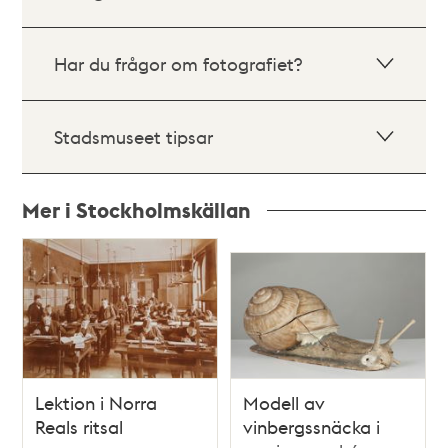
Har du frågor om fotografiet?
Stadsmuseet tipsar
Mer i Stockholmskällan
Relaterade
poster
och
teman
Lektion i Norra
Modell av
Reals ritsal
vinbergssnäcka i