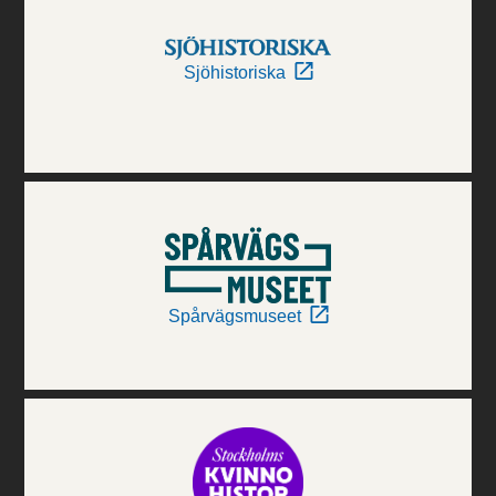
Sjöhistoriska
Spårvägsmuseet