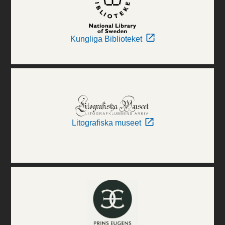
Kungliga Biblioteket
Litografiska museet