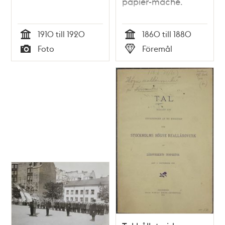
papier-maché.
1910 till 1920
1860 till 1880
Tid
Tid
Foto
Föremål
Typ
Typ