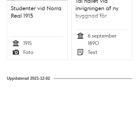
Tal hållet vid
Studenter vid Norra
invigningen af ny
Real 1915
byggnad för
Stockholms högre
realläroverk af
6 september
läroverkets
Tid
1915
1890
inspektor den 6
Tid
Foto
Text
september 1890
Typ
Typ
Uppdaterad
2021-12-02