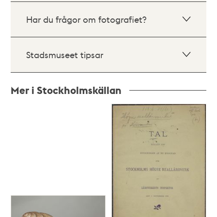
Har du frågor om fotografiet?
Stadsmuseet tipsar
Mer i Stockholmskällan
Relaterade
poster
och
teman