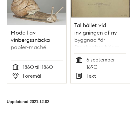
Tal hållet vid
Modell av
invigningen af ny
vinbergssnäcka i
byggnad för
papier-maché.
Stockholms högre
realläroverk af
6 september
läroverkets
Tid
1860 till 1880
1890
inspektor den 6
Tid
Föremål
Text
september 1890
Typ
Typ
Uppdaterad
2021-12-02