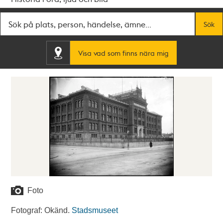
Fritextsök
Sök
Visa vad som finns nära mig
Foto
Fotograf: Okänd.
Stadsmuseet