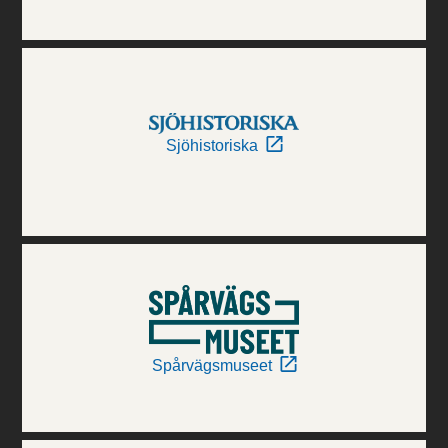
Sjöhistoriska
Spårvägsmuseet