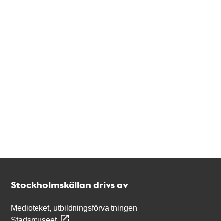
Kontakt
Stockholmskällan
Stockholmskällan drivs av
Medioteket, utbildningsförvaltningen
Stadsmuseet