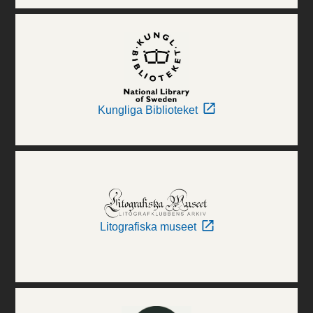
Kungliga Biblioteket
Litografiska museet