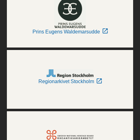
Prins Eugens Waldemarsudde
Regionarkivet Stockholm