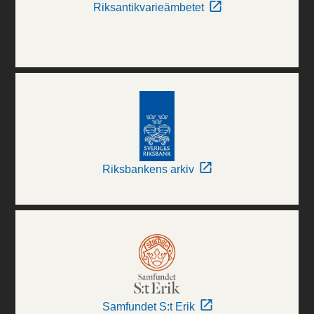
Riksantikvarieämbetet
Riksbankens arkiv
Samfundet S:t Erik