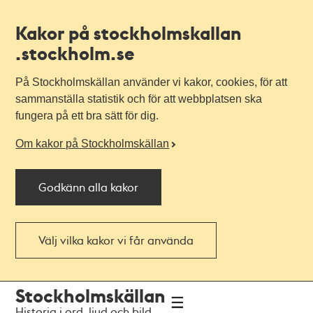
Kakor på stockholmskallan
.stockholm.se
På Stockholmskällan använder vi kakor, cookies, för att
sammanställa statistik och för att webbplatsen ska
fungera på ett bra sätt för dig.
Om kakor på Stockholmskällan
Godkänn alla kakor
Välj vilka kakor vi får använda
Till
Till
Stockholmskällan
navigationen
huvudinnehållet
Historia i ord, ljud och bild