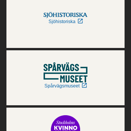
Sjöhistoriska
Spårvägsmuseet