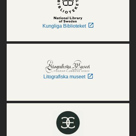
Kungliga Biblioteket
Litografiska museet