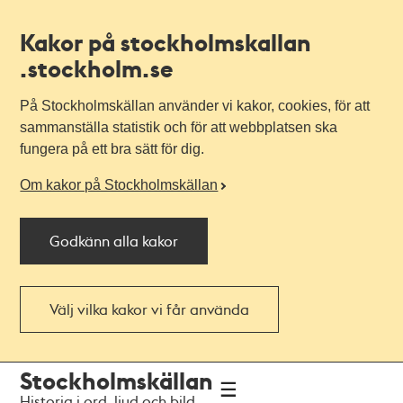
Kakor på stockholmskallan
.stockholm.se
På Stockholmskällan använder vi kakor, cookies, för att
sammanställa statistik och för att webbplatsen ska
fungera på ett bra sätt för dig.
Om kakor på Stockholmskällan
Godkänn alla kakor
Välj vilka kakor vi får använda
Till
Till
Stockholmskällan
navigationen
huvudinnehållet
Historia i ord, ljud och bild