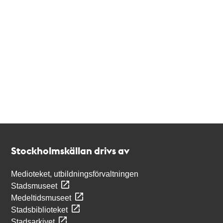
Kontakt
Stockholmskällan
Stockholmskällan drivs av
Medioteket, utbildningsförvaltningen
Stadsmuseet
Medeltidsmuseet
Stadsbiblioteket
Stadsarkivet