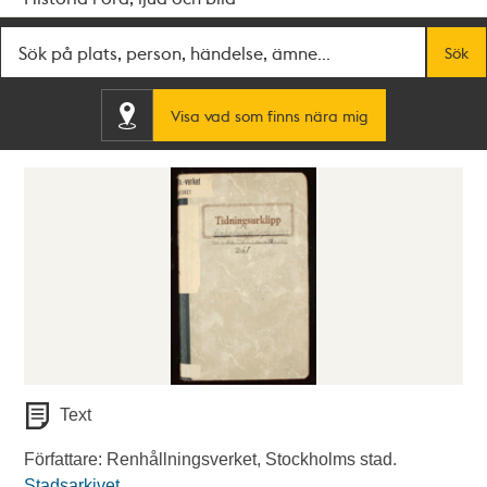
Fritextsök
Sök
Visa vad som finns nära mig
Text
Författare: Renhållningsverket, Stockholms stad.
Stadsarkivet