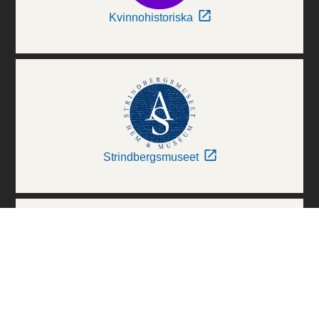
Kvinnohistoriska
Strindbergsmuseet
Thielska Galleriet