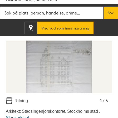
Fritextsök
Sök
Visa vad som finns nära mig
1
2
3
4
5
6
1
/ 6
Ritning
Arkitekt: Stadsingenjörskontoret, Stockholms stad .
Stadsarkivet