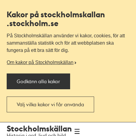
Kakor på stockholmskallan
.stockholm.se
På Stockholmskällan använder vi kakor, cookies, för att
sammanställa statistik och för att webbplatsen ska
fungera på ett bra sätt för dig.
Om kakor på Stockholmskällan
Godkänn alla kakor
Välj vilka kakor vi får använda
Till
Till
Stockholmskällan
navigationen
huvudinnehållet
Historia i ord, ljud och bild