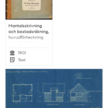
och
teman
Mantalsskrivning
och bostadsräkning,
huvudförteckning
över fastigheten
Kronkvarnen 32 år
1901
1901
Tid
Text
Typ