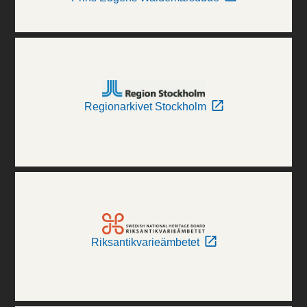
Regionarkivet Stockholm
Riksantikvarieämbetet