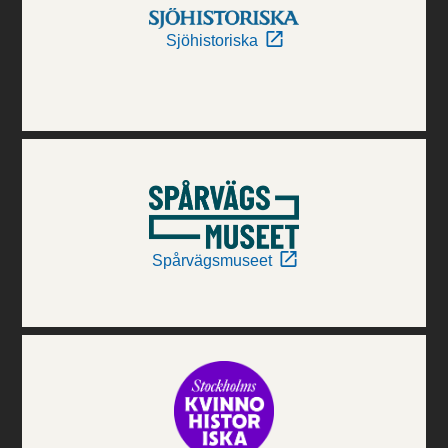
Sjöhistoriska
Spårvägsmuseet