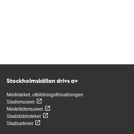
Kontakt
Stockholmskällan
Stockholmskällan drivs av
Medioteket, utbildningsförvaltningen
Stadsmuseet
Medeltidsmuseet
Stadsbiblioteket
Stadsarkivet