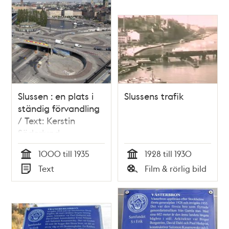
teman
Slussen : en plats i
Slussens trafik
ständig förvandling
/ Text: Kerstin
Söderlund
1000 till 1935
1928 till 1930
Tid
Tid
Text
Film & rörlig bild
Typ
Typ