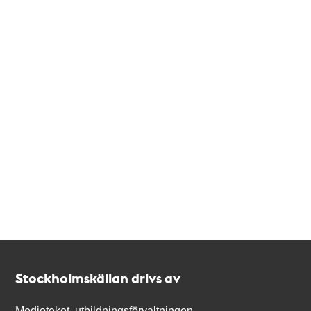
Kontakt
Stockholmskällan
Stockholmskällan drivs av
Medioteket, utbildningsförvaltningen