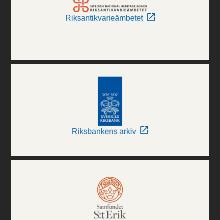
Riksantikvarieämbetet
Riksbankens arkiv