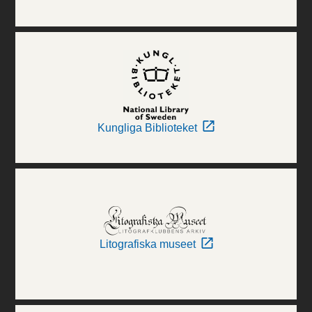
Kungliga Biblioteket
Litografiska museet