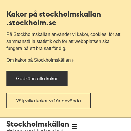
Kakor på stockholmskallan
.stockholm.se
På Stockholmskällan använder vi kakor, cookies, för att
sammanställa statistik och för att webbplatsen ska
fungera på ett bra sätt för dig.
Om kakor på Stockholmskällan
Godkänn alla kakor
Välj vilka kakor vi får använda
Till
Till
Stockholmskällan
navigationen
huvudinnehållet
Historia i ord, ljud och bild