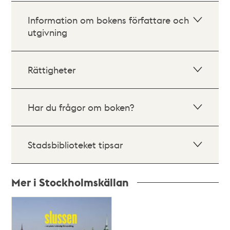
Information om bokens författare och
utgivning
Rättigheter
Har du frågor om boken?
Stadsbiblioteket tipsar
Mer i Stockholmskällan
Relaterade
poster
och