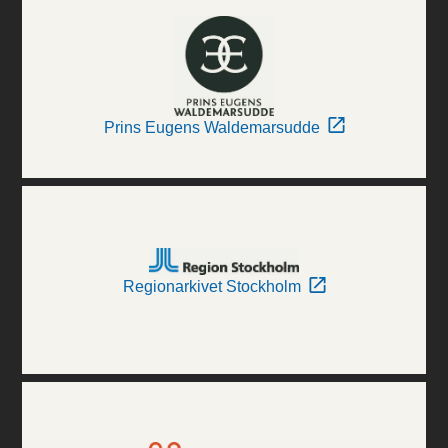
Prins Eugens Waldemarsudde
Regionarkivet Stockholm