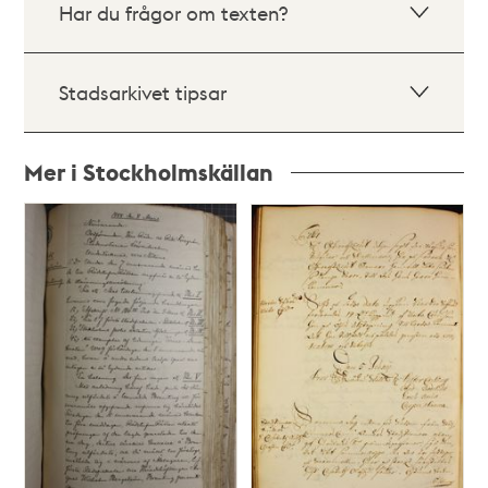
Har du frågor om texten?
Stadsarkivet tipsar
Mer i Stockholmskällan
Relaterade
poster
och
teman