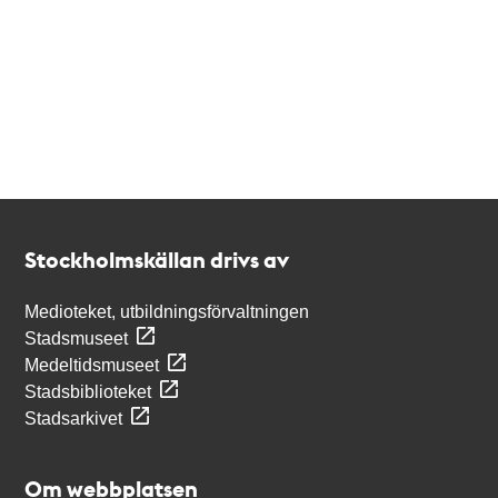
Kontakt
Stockholmskällan
Stockholmskällan drivs av
Medioteket, utbildningsförvaltningen
Stadsmuseet
Medeltidsmuseet
Stadsbiblioteket
Stadsarkivet
Om webbplatsen