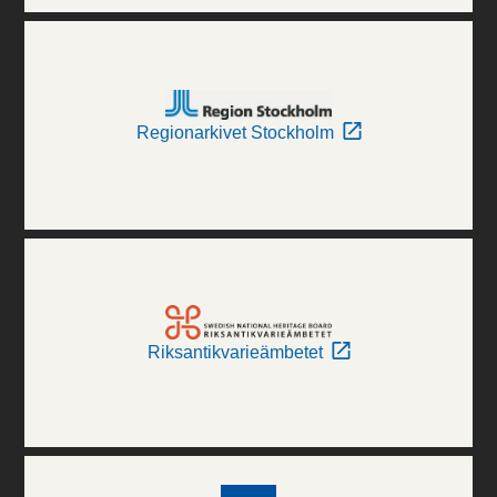
Regionarkivet Stockholm
Riksantikvarieämbetet