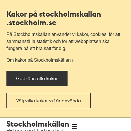
Kakor på stockholmskallan
.stockholm.se
På Stockholmskällan använder vi kakor, cookies, för att
sammanställa statistik och för att webbplatsen ska
fungera på ett bra sätt för dig.
Om kakor på Stockholmskällan
Godkänn alla kakor
Välj vilka kakor vi får använda
Till
Till
Stockholmskällan
navigationen
huvudinnehållet
Historia i ord, ljud och bild