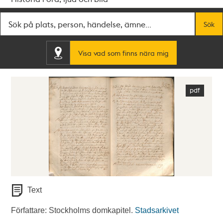
Fritextsök
Sök
Visa vad som finns nära mig
Text
Författare: Stockholms domkapitel.
Stadsarkivet