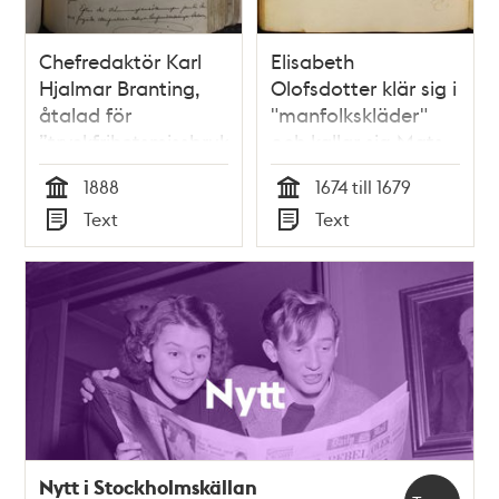
Chefredaktör Karl
Elisabeth
Hjalmar Branting,
Olofsdotter klär sig i
åtalad för
"manfolkskläder"
”tryckfrihetsmissbruk”
och kallar sig Mats
år 1888 -
Ersson år 1679
1888
1674 till 1679
Domstolsmål
Tid
Tid
Text
Text
Typ
Typ
Nytt i Stockholmskällan