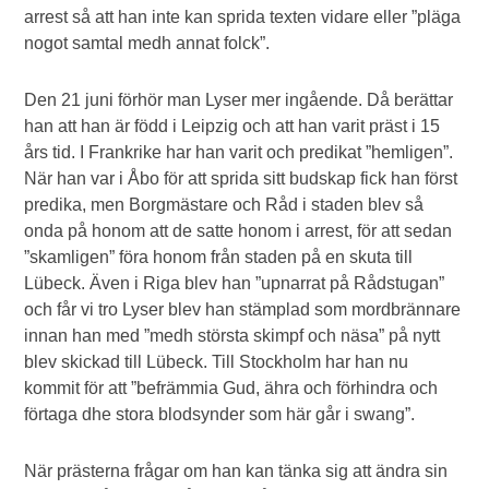
arrest så att han inte kan sprida texten vidare eller ”pläga
nogot samtal medh annat folck”.
Den 21 juni förhör man Lyser mer ingående. Då berättar
han att han är född i Leipzig och att han varit präst i 15
års tid. I Frankrike har han varit och predikat ”hemligen”.
När han var i Åbo för att sprida sitt budskap fick han först
predika, men Borgmästare och Råd i staden blev så
onda på honom att de satte honom i arrest, för att sedan
”skamligen” föra honom från staden på en skuta till
Lübeck. Även i Riga blev han ”upnarrat på Rådstugan”
och får vi tro Lyser blev han stämplad som mordbrännare
innan han med ”medh största skimpf och näsa” på nytt
blev skickad till Lübeck. Till Stockholm har han nu
kommit för att ”befrämmia Gud, ähra och förhindra och
förtaga dhe stora blodsynder som här går i swang”.
När prästerna frågar om han kan tänka sig att ändra sin