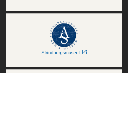
Strindbergsmuseet
Thielska Galleriet