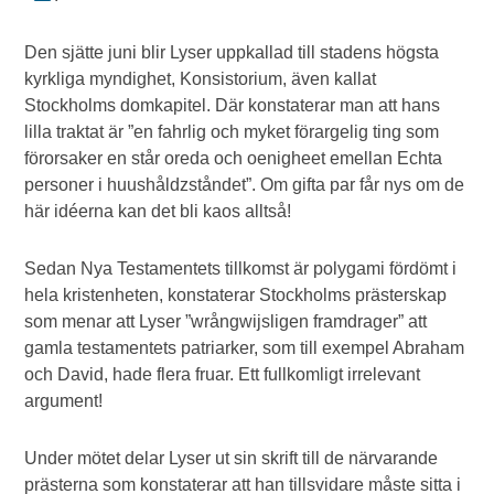
Den sjätte juni blir Lyser uppkallad till stadens högsta
kyrkliga myndighet, Konsistorium, även kallat
Stockholms domkapitel. Där konstaterar man att hans
lilla traktat är ”en fahrlig och myket förargelig ting som
förorsaker en står oreda och oenigheet emellan Echta
personer i huushåldzståndet”. Om gifta par får nys om de
här idéerna kan det bli kaos alltså!
Sedan Nya Testamentets tillkomst är polygami fördömt i
hela kristenheten, konstaterar Stockholms prästerskap
som menar att Lyser ”wrångwijsligen framdrager” att
gamla testamentets patriarker, som till exempel Abraham
och David, hade flera fruar. Ett fullkomligt irrelevant
argument!
Under mötet delar Lyser ut sin skrift till de närvarande
prästerna som konstaterar att han tillsvidare måste sitta i