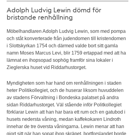
Adolph Ludvig Lewin dömd för
bristande renhållning
Möbelhandlaren Adolph Ludvig Lewin, som med pompa
och ståt konverterade från judendomen till kristendomen
i Slottskyrkan 1754 och därmed valde bort sitt gamla
namn Moses Marcus Levi, blir 1759 ertappad med att ha
lämnat en ihopsopad sophög framför sina lokaler i
Zieglerska huset vid Riddarhustorget.
Myndigheten som har hand om renhållningen i staden
heter Politikollegiet, och de huserar liksom huvuddelen
av stadens Förvaltning i Bondeska palatset på andra
sidan Riddarhustorget. Väl stående inför Politkollegiet
förklarar Lewin att han har bara ett rum och en gatubod i
husets nedersta våning, medan kaffekokaren Lindroth
innehar de tre översta våningarna. Lewin menar att han
gjort sitt när han sopat ihop skräpet, bortforslandet borde