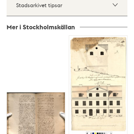
Stadsarkivet tipsar
Mer i Stockholmskällan
Relaterade
poster
och
teman