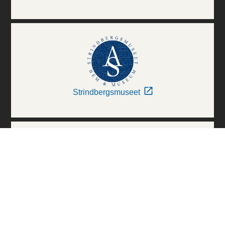
Strindbergsmuseet
Thielska Galleriet