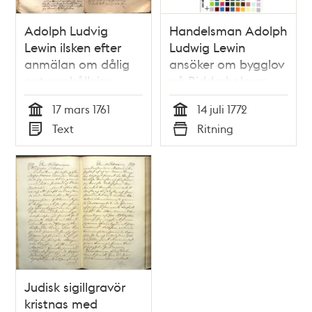
Adolph Ludvig
Handelsman Adolph
Lewin ilsken efter
Ludwig Lewin
anmälan om dålig
ansöker om bygglov
gaturenhållning
på Riddarholmen
17 mars 1761
14 juli 1772
Tid
Tid
Text
Ritning
Typ
Typ
Judisk sigillgravör
kristnas med