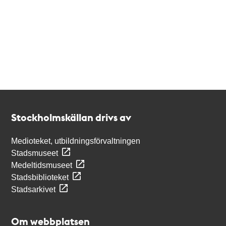
Kontakt
Stockholmskällan
Stockholmskällan drivs av
Medioteket, utbildningsförvaltningen
Stadsmuseet
Medeltidsmuseet
Stadsbiblioteket
Stadsarkivet
Om webbplatsen