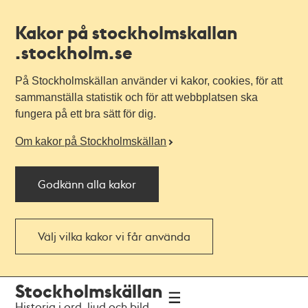
Kakor på stockholmskallan
.stockholm.se
På Stockholmskällan använder vi kakor, cookies, för att
sammanställa statistik och för att webbplatsen ska
fungera på ett bra sätt för dig.
Om kakor på Stockholmskällan
Godkänn alla kakor
Välj vilka kakor vi får använda
Till
Till
Stockholmskällan
navigationen
huvudinnehållet
Historia i ord, ljud och bild