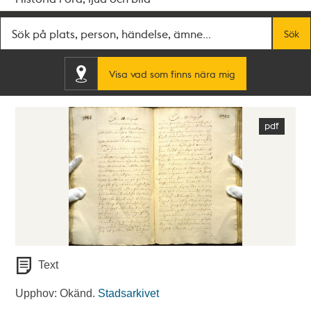
Fritextsök
Sök
Visa vad som finns nära mig
Text
Upphov: Okänd.
Stadsarkivet