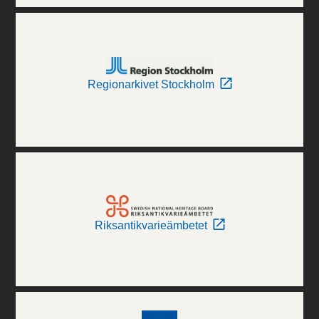
Regionarkivet Stockholm
Riksantikvarieämbetet