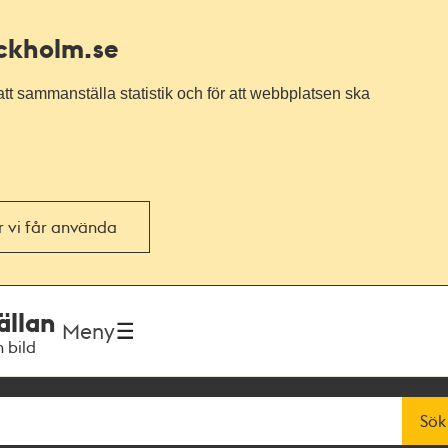
ockholm.se
tt sammanställa statistik och för att webbplatsen ska
or vi får använda
ällan
Meny
h bild
Sök