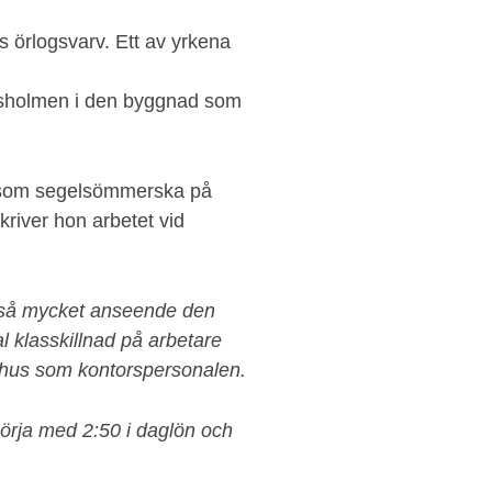
 örlogsvarv. Ett av yrkena
sholmen i den byggnad som
 som segelsömmerska på
river hon arbetet vid
 så mycket anseende den
l klasskillnad på arbetare
 hus som kontorspersonalen.
börja med 2:50 i daglön och