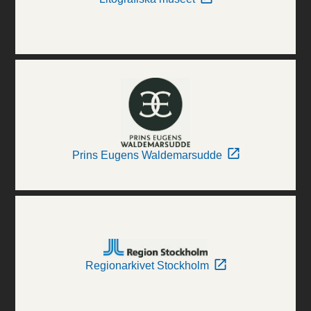
Prins Eugens Waldemarsudde
Regionarkivet Stockholm