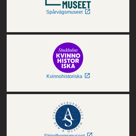
Spårvägsmuseet
Kvinnohistoriska
Strindbergsmuseet