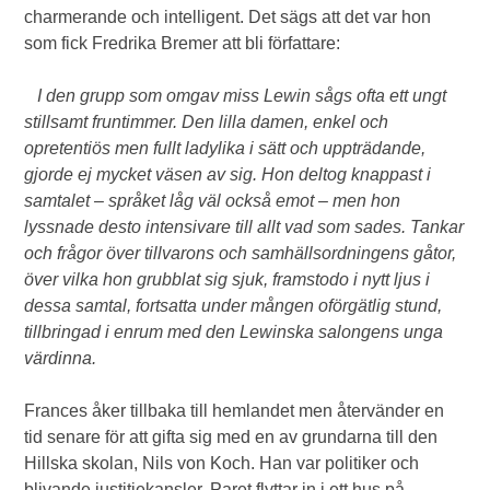
charmerande och intelligent. Det sägs att det var hon
som fick Fredrika Bremer att bli författare:
I den grupp som omgav miss Lewin sågs ofta ett ungt
stillsamt fruntimmer. Den lilla damen, enkel och
opretentiös men fullt ladylika i sätt och uppträdande,
gjorde ej mycket väsen av sig. Hon deltog knappast i
samtalet – språket låg väl också emot – men hon
lyssnade desto intensivare till allt vad som sades. Tankar
och frågor över tillvarons och samhällsordningens gåtor,
över vilka hon grubblat sig sjuk, framstodo i nytt ljus i
dessa samtal, fortsatta under mången oförgätlig stund,
tillbringad i enrum med den Lewinska salongens unga
värdinna.
Frances åker tillbaka till hemlandet men återvänder en
tid senare för att gifta sig med en av grundarna till den
Hillska skolan, Nils von Koch. Han var politiker och
blivande justitiekansler. Paret flyttar in i ett hus på