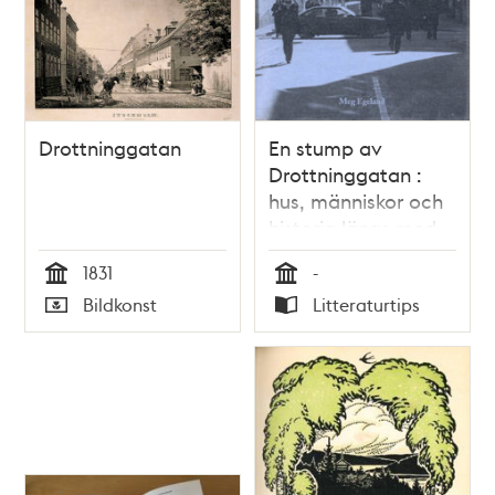
Drottninggatan
En stump av
Drottninggatan :
hus, människor och
historia längs med
sträckan
1831
-
Kungsbacken ner
Tid
Tid
Bildkonst
Litteraturtips
mot Kungsgatan i
Typ
Typ
Stockholm / Meg
Egeland