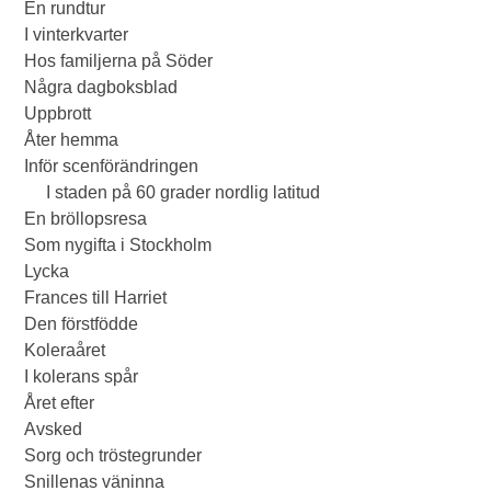
En rundtur
I vinterkvarter
Hos familjerna på Söder
Några dagboksblad
Uppbrott
Åter hemma
Inför scenförändringen
I staden på 60 grader nordlig latitud
En bröllopsresa
Som nygifta i Stockholm
Lycka
Frances till Harriet
Den förstfödde
Koleraåret
I kolerans spår
Året efter
Avsked
Sorg och tröstegrunder
Snillenas väninna