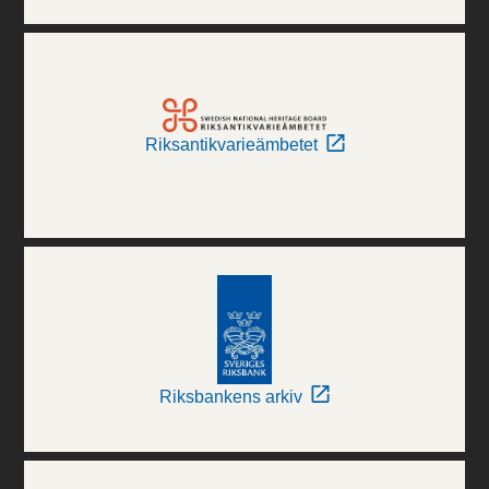
Riksantikvarieämbetet
Riksbankens arkiv