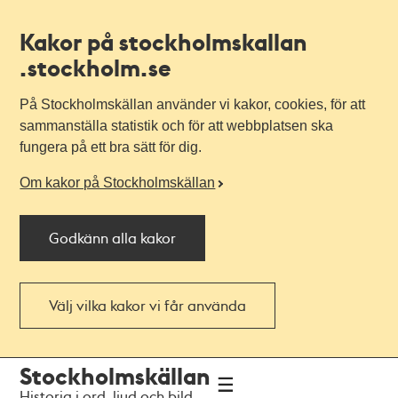
Kakor på stockholmskallan
.stockholm.se
På Stockholmskällan använder vi kakor, cookies, för att
sammanställa statistik och för att webbplatsen ska
fungera på ett bra sätt för dig.
Om kakor på Stockholmskällan
Godkänn alla kakor
Välj vilka kakor vi får använda
Till
Till
Stockholmskällan
navigationen
huvudinnehållet
Historia i ord, ljud och bild