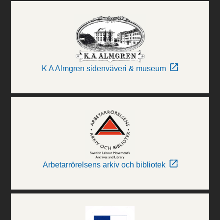
K A Almgren sidenväveri & museum
Arbetarrörelsens arkiv och bibliotek