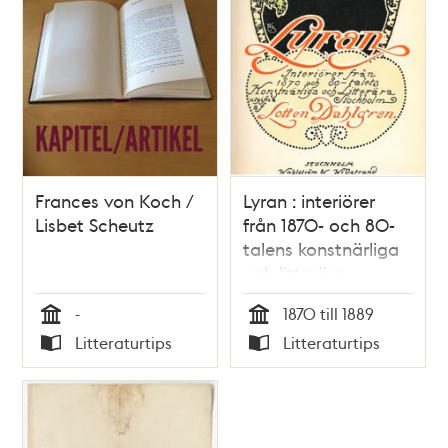
Frances von Koch /
Lyran : interiörer
Lisbet Scheutz
från 1870- och 80-
talens konstnärliga
och litterära
Stockholm / Lotten
-
1870 till 1889
Dahlgren
Tid
Tid
Litteraturtips
Litteraturtips
Typ
Typ