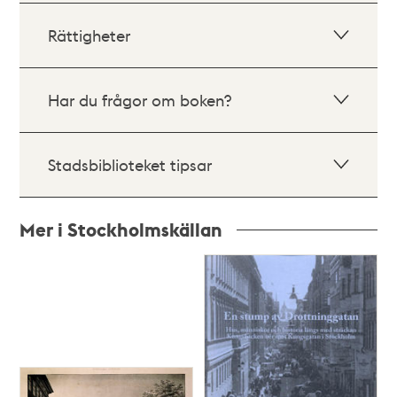
Rättigheter
Har du frågor om boken?
Stadsbiblioteket tipsar
Mer i Stockholmskällan
Relaterade
poster
och
teman