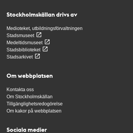
Kontakt
Stockholmskällan
Stockholmskällan drivs av
Medioteket, utbildningsförvaltningen
Stadsmuseet
Medeltidsmuseet
Stadsbiblioteket
Stadsarkivet
Om webbplatsen
Kontakta oss
Om Stockholmskällan
Tillgänglighetsredogörelse
Om kakor på webbplatsen
Sociala medier