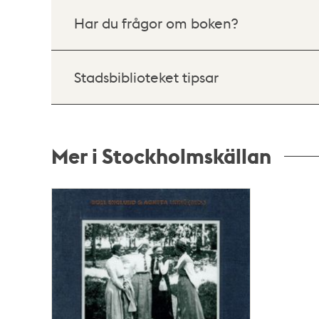
Har du frågor om boken?
Stadsbiblioteket tipsar
Mer i Stockholmskällan
Relaterade
poster
och
teman