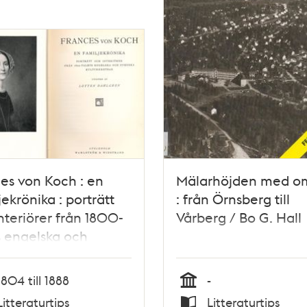
es von Koch : en
Mälarhöjden med o
jekrönika : porträtt
: från Örnsberg till
nteriörer från 1800-
Vårberg / Bo G. Hall
s engelska och
ka kulturkretsar /
en Dahlgren
1804 till 1888
-
Tid
Litteraturtips
Litteraturtips