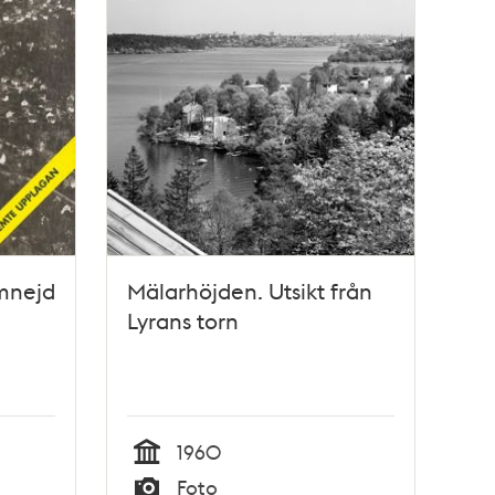
mnejd
Mälarhöjden. Utsikt från
Lyrans torn
1960
Tid
Foto