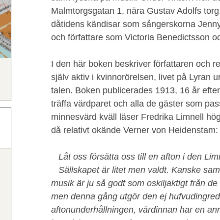
Malmtorgsgatan 1, nära Gustav Adolfs torg
dåtidens kändisar som sångerskorna Jenny 
och författare som Victoria Benedictsson o
I den här boken beskriver författaren och 
själv aktiv i kvinnorörelsen, livet på Lyran
talen. Boken publicerades 1913, 16 år efter
träffa värdparet och alla de gäster som pa
minnesvärd kväll läser Fredrika Limnell hö
då relativt okände Verner von Heidenstam:
Låt oss försätta oss till en afton i den Li
Sällskapet är litet men valdt. Kanske sa
musik är ju så godt som oskiljaktigt från d
men denna gång utgör den ej hufvudingred
aftonunderhållningen, värdinnan har en ann