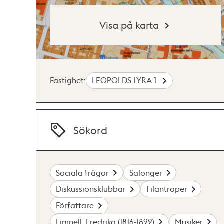
Visa på karta
Fastighet:
LEOPOLDS LYRA 1
Sökord
Sociala frågor
Salonger
Diskussionsklubbar
Filantroper
Författare
Limnell, Fredrika (1816-1892)
Musiker