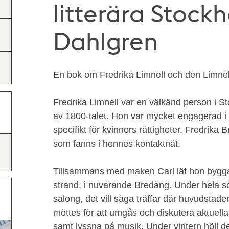
litterära Stock
Dahlgren
En bok om Fredrika Limnell och den Limnell
Fredrika Limnell var en välkänd person i S
av 1800-talet. Hon var mycket engagerad i 
specifikt för kvinnors rättigheter. Fredrika
som fanns i hennes kontaktnät.
Tillsammans med maken Carl lät hon bygga 
strand, i nuvarande Bredäng. Under hela s
salong, det vill säga träffar där huvudstade
möttes för att umgås och diskutera aktuella 
samt lyssna på musik. Under vintern höll de