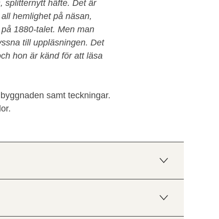
splitternytt häfte. Det är
i all hemlighet på näsan,
e på 1880-talet. Men man
ssna till uppläsningen. Det
och hon är känd för att läsa
på byggnaden samt teckningar.
or.