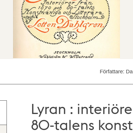
Författare: D
Lyran : interiör
80-talens konst