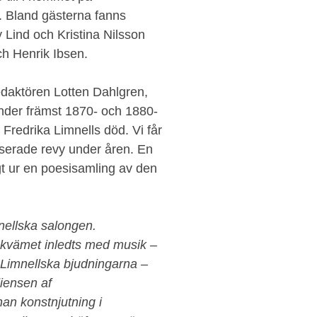
. Bland gästerna fanns
Lind och Kristina Nilsson
ch Henrik Ibsen.
redaktören Lotten Dahlgren,
 under främst 1870- och 1880-
 Fredrika Limnells död. Vi får
sserade revy under åren. En
gt ur en poesisamling av den
mnellska salongen.
mkvämet inledts med musik –
e Limnellska bjudningarna –
iensen af
an konstnjutning i