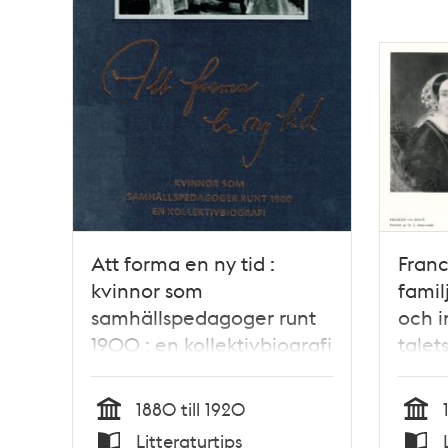
Att forma en ny tid :
Franc
kvinnor som
famil
samhällspedagoger runt
och i
1900 : en kollektivbiografi
talet
/ Boel Englund (red)
svens
Lott
1880 till 1920
Tid
Tid
Litteraturtips