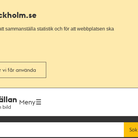
ockholm.se
tt sammanställa statistik och för att webbplatsen ska
or vi får använda
ällan
Meny
h bild
Sök