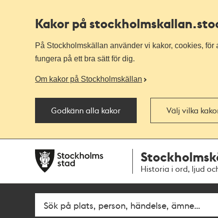
Kakor på stockholmskallan
.st
På Stockholmskällan använder vi kakor, cookies, för a
fungera på ett bra sätt för dig.
Om kakor på Stockholmskällan
Godkänn alla kakor
Välj vilka kak
Till
Till
Stockholmsk
navigationen
huvudinnehållet
Historia i ord, ljud oc
Fritextsök