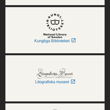
Kungliga Biblioteket
Litografiska museet