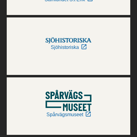
Sjöhistoriska
Spårvägsmuseet