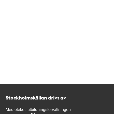
Kontakt
Stockholmskällan
Stockholmskällan drivs av
Medioteket, utbildningsförvaltningen