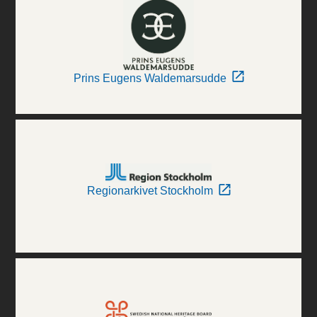
Prins Eugens Waldemarsudde
Regionarkivet Stockholm