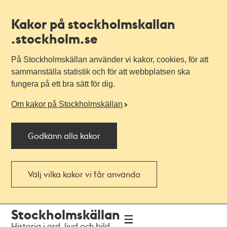
Kakor på stockholmskallan
.stockholm.se
På Stockholmskällan använder vi kakor, cookies, för att
sammanställa statistik och för att webbplatsen ska
fungera på ett bra sätt för dig.
Om kakor på Stockholmskällan
Godkänn alla kakor
Välj vilka kakor vi får använda
Till
Till
Stockholmskällan
navigationen
huvudinnehållet
Historia i ord, ljud och bild