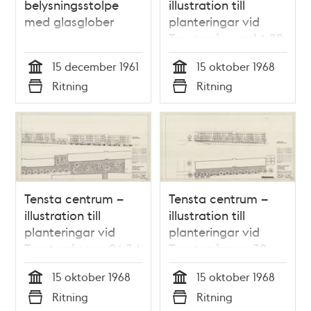
belysningsstolpe
illustration till
med glasglober
planteringar vid
Tenstagången 14-22
15 december 1961
15 oktober 1968
Tid
Tid
Ritning
Ritning
Typ
Typ
Tensta centrum –
Tensta centrum –
illustration till
illustration till
planteringar vid
planteringar vid
Tenstagången 24-34
Tenstagången 32-
40
15 oktober 1968
15 oktober 1968
Tid
Tid
Ritning
Ritning