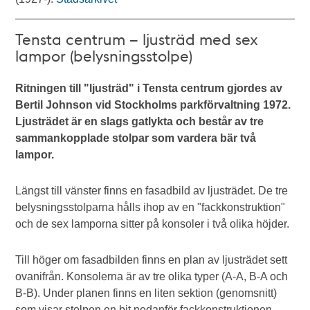
Tensta centrum – ljusträd med sex
lampor (belysningsstolpe)
Ritningen till "ljusträd" i Tensta centrum gjordes av
Bertil Johnson vid Stockholms parkförvaltning 1972.
Ljusträdet är en slags gatlykta och består av tre
sammankopplade stolpar som vardera bär två
lampor.
Längst till vänster finns en fasadbild av ljusträdet. De tre
belysningsstolparna hålls ihop av en "fackkonstruktion"
och de sex lamporna sitter på konsoler i två olika höjder.
Till höger om fasadbilden finns en plan av ljusträdet sett
ovanifrån. Konsolerna är av tre olika typer (A-A, B-A och
B-B). Under planen finns en liten sektion (genomsnitt)
som visar stolpen en bit nedanför fackkonstruktionen.