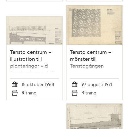
Typ
Typ
Tensta centrum –
Tensta centrum –
illustration till
mönster till
planteringar vid
Tenstagången
Tenstagången 4-12
15 oktober 1968
27 augusti 1971
Tid
Tid
Ritning
Ritning
Typ
Typ