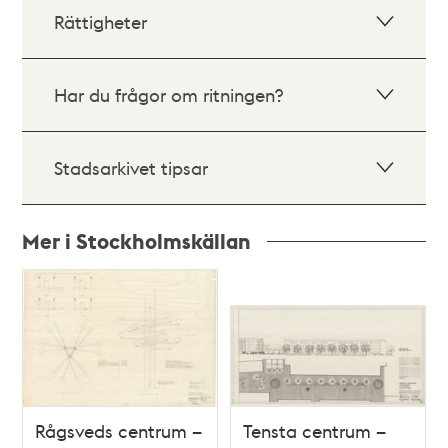
Rättigheter
Har du frågor om ritningen?
Stadsarkivet tipsar
Mer i Stockholmskällan
Relaterade
poster
och
teman
Rågsveds centrum –
Tensta centrum –