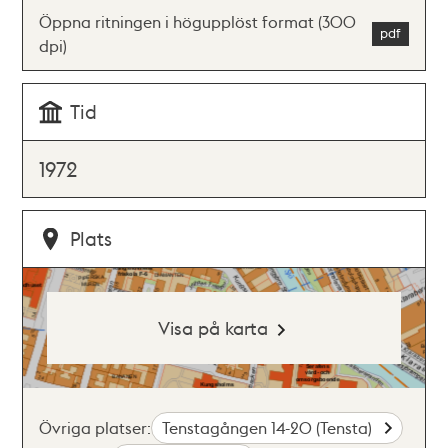
Öppna ritningen i högupplöst format (300
dpi)
Tid
1972
Plats
Visa på karta
Övriga platser:
Tenstagången 14-20 (Tensta)