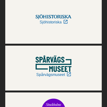
Sjöhistoriska
Spårvägsmuseet