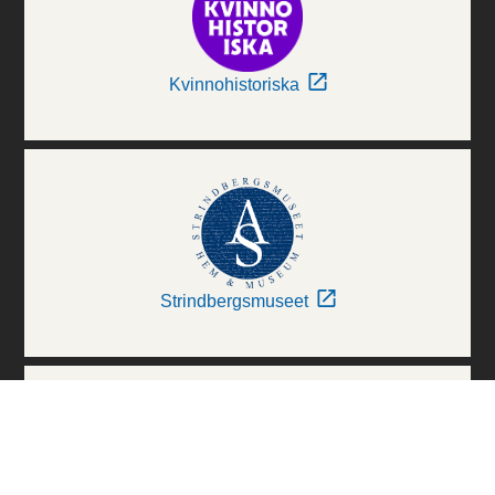
Kvinnohistoriska
Strindbergsmuseet