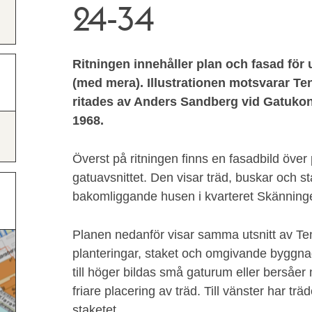
24-34
Ritningen innehåller plan och fasad för 
(med mera). Illustrationen motsvarar T
ritades av Anders Sandberg vid Gatukon
1968.
Överst på ritningen finns en fasadbild över
gatuavsnittet. Den visar träd, buskar och st
bakomliggande husen i kvarteret Skänning
Planen nedanför visar samma utsnitt av 
planteringar, staket och omgivande byggnade
till höger bildas små gaturum eller bersåe
friare placering av träd. Till vänster har tr
staketet.