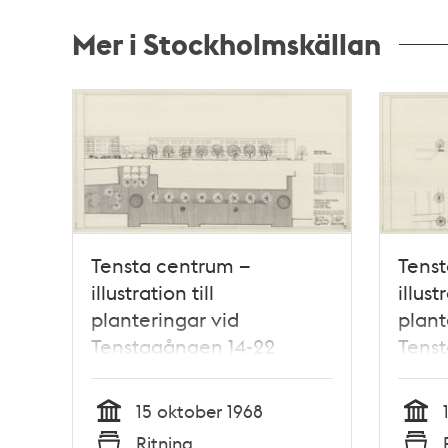
Mer i Stockholmskällan
Relaterade
poster
och
teman
Tensta centrum –
Tenst
illustration till
illust
planteringar vid
plant
Tenstagången 14-22
Tens
15 oktober 1968
Tid
Tid
Ritning