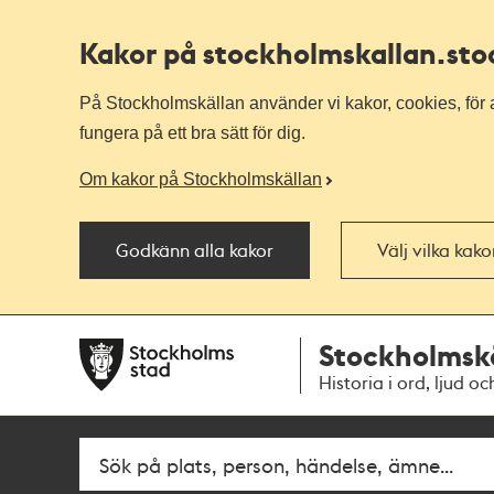
Kakor på stockholmskallan
.st
På Stockholmskällan använder vi kakor, cookies, för a
fungera på ett bra sätt för dig.
Om kakor på Stockholmskällan
Godkänn alla kakor
Välj vilka kak
Till
Till
Stockholmsk
navigationen
huvudinnehållet
Historia i ord, ljud oc
Fritextsök