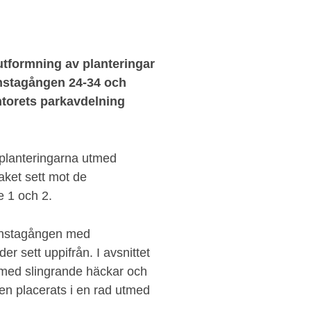
utformning av planteringar
enstagången 24-34 och
torets parkavdelning
 planteringarna utmed
aket sett mot de
e 1 och 2.
Tenstagången med
r sett uppifrån. I avsnittet
r med slingrande häckar och
äden placerats i en rad utmed