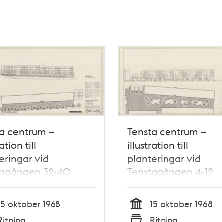
a centrum –
Tensta centrum –
ration till
illustration till
eringar vid
planteringar vid
tagången 32-40
Tenstagången 4-12
15 oktober 1968
15 oktober 1968
Tid
Ritning
Ritning