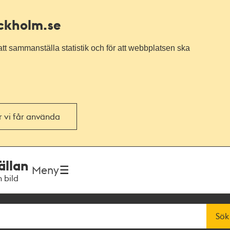
ockholm.se
tt sammanställa statistik och för att webbplatsen ska
or vi får använda
ällan
Meny
h bild
Sök