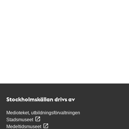
Kontakt
Stockholmskällan
Stockholmskällan drivs av
Medioteket, utbildningsförvaltningen
Stadsmuseet
Medeltidsmuseet