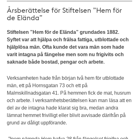
Årsberättelse för Stiftelsen ”Hem för
de Elända”
Stiftelsen ”Hem för de Elända” grundades 1882.
Syftet var att hjälpa och frälsa fattiga, utblottade och
hjälplösa män. Ofta kunde det vara män som hade
varit intagna på fängelse men som nu frigivits och
saknade både bostad, pengar och arbete.
Verksamheten hade från början två hem för utblottade
män, ett på Hornsgatan 73 och ett på
Malmskillnadsgatan 41. På hemmen fick de mat, husrum
och arbete. I verksamhetsberättelsen kan man läsa att en
del av de intagna hade klarat sig bra, medan andra
lämnat hemmet frivilligt eller blivit avvisade därifrån på
grund av dåligt uppförande.
”Inom nämnda Hem hafva 28 från fängelset frigifna och