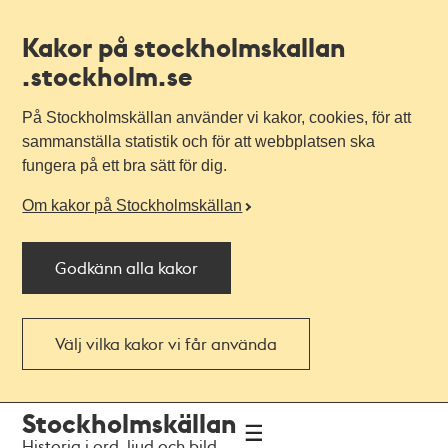
Kakor på stockholmskallan
.stockholm.se
På Stockholmskällan använder vi kakor, cookies, för att
sammanställa statistik och för att webbplatsen ska
fungera på ett bra sätt för dig.
Om kakor på Stockholmskällan
Godkänn alla kakor
Välj vilka kakor vi får använda
Till
Till
Stockholmskällan
navigationen
huvudinnehållet
Historia i ord, ljud och bild