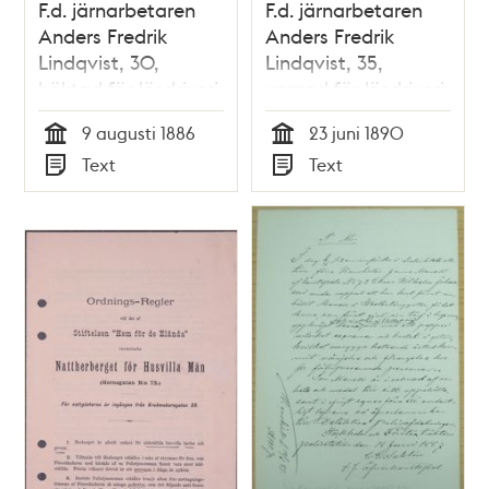
F.d. järnarbetaren
F.d. järnarbetaren
Anders Fredrik
Anders Fredrik
Lindqvist, 30,
Lindqvist, 35,
häktad för lösdriveri
varnad för lösdriveri
9 augusti 1886 -
23 juni 1890 -
9 augusti 1886
23 juni 1890
polisförhör
polisförhör
Tid
Tid
Text
Text
Typ
Typ