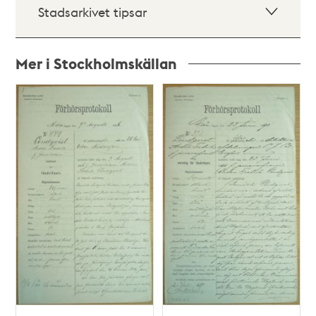
Stadsarkivet tipsar
Mer i Stockholmskällan
Relaterade
poster
och
teman