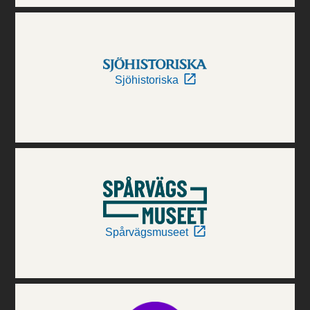
Sjöhistoriska
Spårvägsmuseet