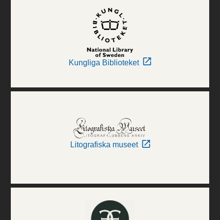
Kungliga Biblioteket
Litografiska museet