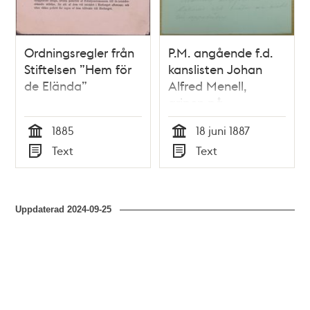
Ordningsregler från
P.M. angående f.d.
Stiftelsen ”Hem för
kanslisten Johan
de Elända”
Alfred Menell,
gripen på
Västerlånggatan för
1885
18 juni 1887
förargelseväckande
Tid
Tid
Text
Text
beteende
Typ
Typ
Uppdaterad
2024-09-25