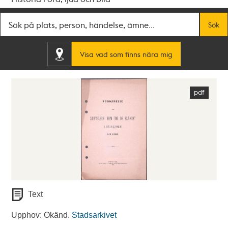
Fritextsök
Sök
Visa vad som finns nära mig
Text
Upphov: Okänd.
Stadsarkivet