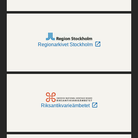
Regionarkivet Stockholm
Riksantikvarieämbetet