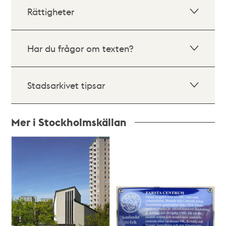
Rättigheter
Har du frågor om texten?
Stadsarkivet tipsar
Mer i Stockholmskällan
Relaterade
poster
och
teman