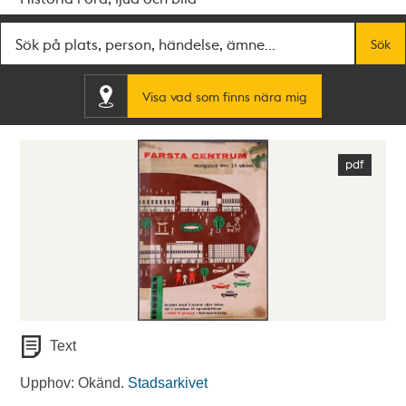
Fritextsök
Sök
Visa vad som finns nära mig
Text
Upphov: Okänd.
Stadsarkivet