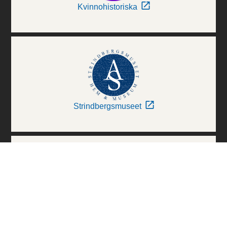
Kvinnohistoriska
Strindbergsmuseet
Thielska Galleriet