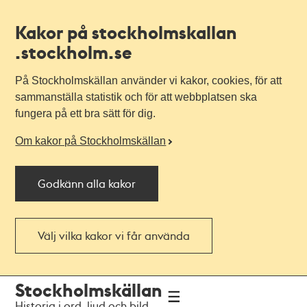
Kakor på stockholmskallan
.stockholm.se
På Stockholmskällan använder vi kakor, cookies, för att
sammanställa statistik och för att webbplatsen ska
fungera på ett bra sätt för dig.
Om kakor på Stockholmskällan
Godkänn alla kakor
Välj vilka kakor vi får använda
Till
Till
Stockholmskällan
navigationen
huvudinnehållet
Historia i ord, ljud och bild