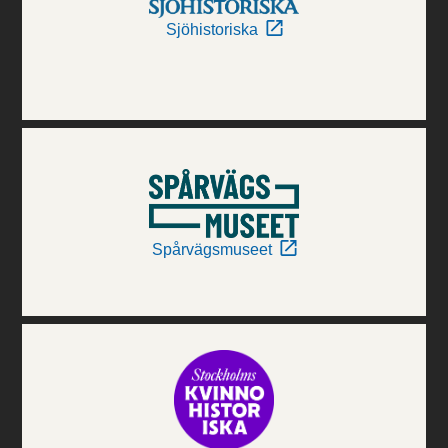
Sjöhistoriska
Spårvägsmuseet