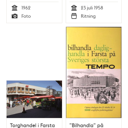
1962
23 juli 1958
Tid
Tid
Foto
Ritning
Typ
Typ
Torghandel i Farsta
”Bilhandla” på