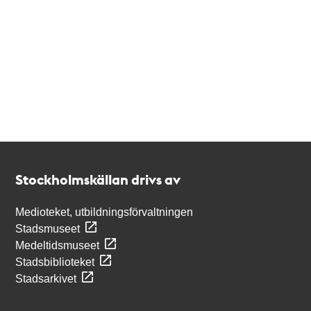
Kontakt
Stockholmskällan
Stockholmskällan drivs av
Medioteket, utbildningsförvaltningen
Stadsmuseet
Medeltidsmuseet
Stadsbiblioteket
Stadsarkivet