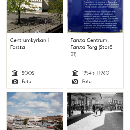
Centrumkyrkan i
Farsta Centrum,
Farsta
Farsta Torg (Storö
21)
2002
1954 till 1960
Tid
Tid
Foto
Foto
Typ
Typ