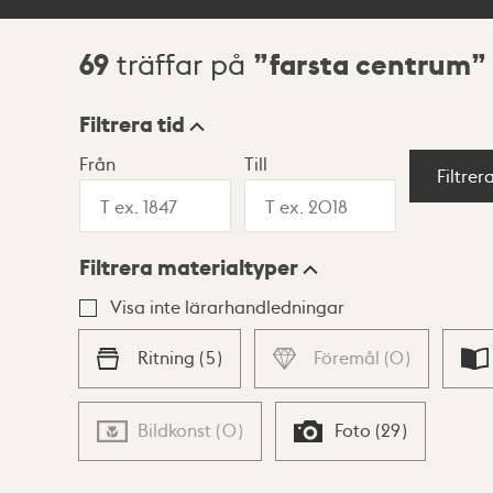
69
farsta centrum
träffar på
Sökresultat
Filtrera tid
Från
Till
Visningsläge
Filtrer
Filtrera materialtyper
Lista
Karta
Visa inte lärarhandledningar
Ritning
(
5
)
Föremål
(
0
)
Bildkonst
(
0
)
Foto
(
29
)