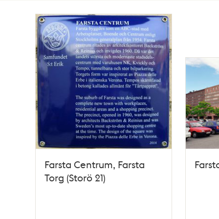
Totalt
69
träffar
Farsta Centrum, Farsta
Farst
Torg (Storö 21)