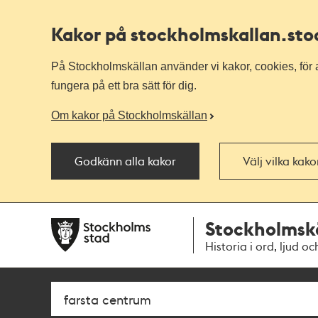
Kakor på stockholmskallan
.st
På Stockholmskällan använder vi kakor, cookies, för a
fungera på ett bra sätt för dig.
Om kakor på Stockholmskällan
Godkänn alla kakor
Välj vilka kak
Till
Till
Stockholmsk
navigationen
huvudinnehållet
Historia i ord, ljud oc
Sök
Fritextsök