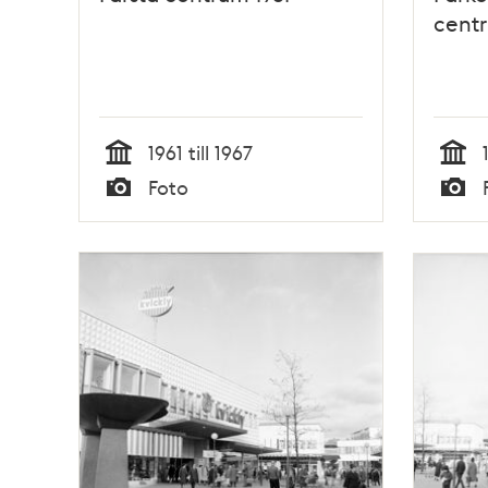
cent
1961 till 1967
Tid
Tid
Foto
Typ
Typ