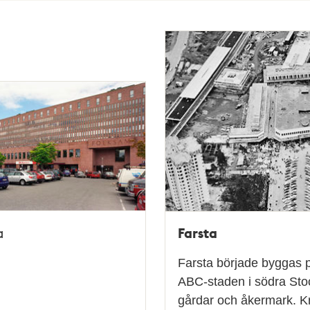
Farsta
a
Farsta började byggas p
ABC-staden i södra Sto
gårdar och åkermark. Kr