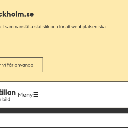
ockholm.se
tt sammanställa statistik och för att webbplatsen ska
or vi får använda
ällan
Meny
h bild