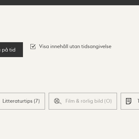
Visa innehåll utan tidsangivelse
a på tid
Litteraturtips
(
7
)
Film & rörlig bild
(
0
)