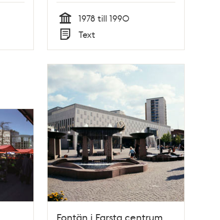
1978 till 1990
Tid
Text
Typ
Fontän i Farsta centrum