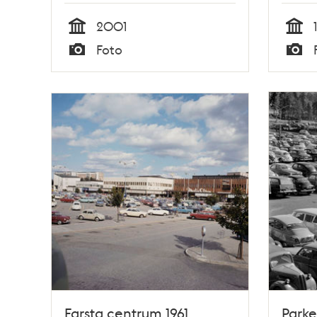
2001
Tid
Tid
Foto
Typ
Typ
Farsta centrum 1961
Parke