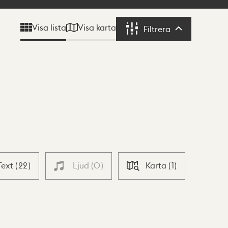
Visa karta
Visa lista
Filtrera
Filtrera
Text
(
22
)
Ljud
(
0
)
Karta
(
1
)