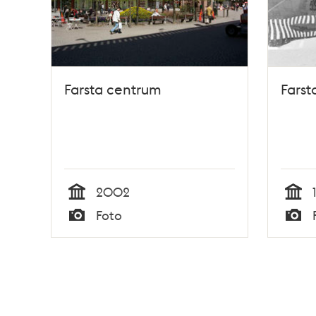
Farsta centrum
Farst
2002
Tid
Tid
Foto
Typ
Typ