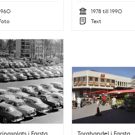
1960
1978 till 1990
Tid
Foto
Text
Typ
ringsplats i Farsta
Torghandel i Farsta