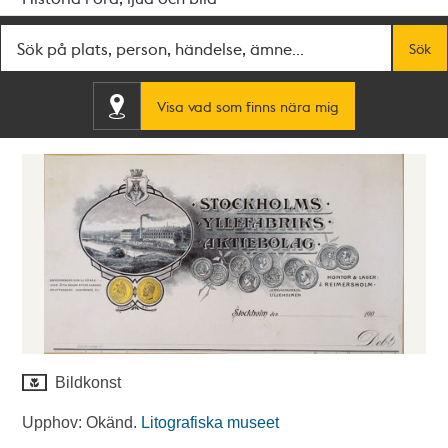
Fritextsök
Sök
Visa vad som finns nära mig
Bildkonst
Upphov: Okänd.
Litografiska museet