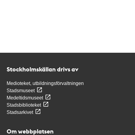
Kontakt
Stockholmskällan
Stockholmskällan drivs av
Medioteket, utbildningsförvaltningen
Stadsmuseet
Medeltidsmuseet
Stadsbiblioteket
Stadsarkivet
Om webbplatsen