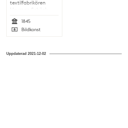
textilfabrikören
Heyman Schück
1845
Tid
Bildkonst
Typ
Uppdaterad
2021-12-02