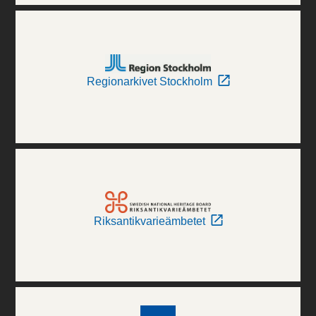
Regionarkivet Stockholm
Riksantikvarieämbetet