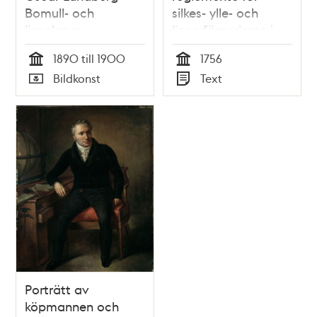
Bomull- och
silkes- ylle- och
linnelager
linne-färgerierne i
riket. Gifwen
1890 till 1900
1756
Stockholm i Råd-
Tid
Tid
Bildkonst
Text
cammaren then 15
Typ
Typ
decembr. 1756
Porträtt av
köpmannen och