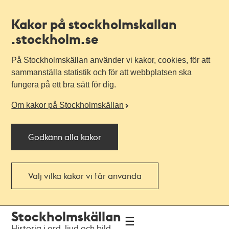
Kakor på stockholmskallan
.stockholm.se
På Stockholmskällan använder vi kakor, cookies, för att
sammanställa statistik och för att webbplatsen ska
fungera på ett bra sätt för dig.
Om kakor på Stockholmskällan
Godkänn alla kakor
Välj vilka kakor vi får använda
Till
Till
Stockholmskällan
navigationen
huvudinnehållet
Historia i ord, ljud och bild