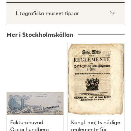
Litografiska museet tipsar
Mer i Stockholmskällan
Relaterade
poster
och
teman
Fakturahuvud.
Kongl. maj:ts nådige
Oscar Lundberg
reglemente för