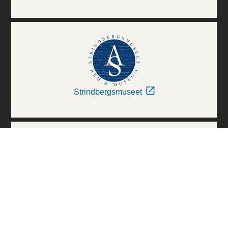
Strindbergsmuseet
Thielska Galleriet