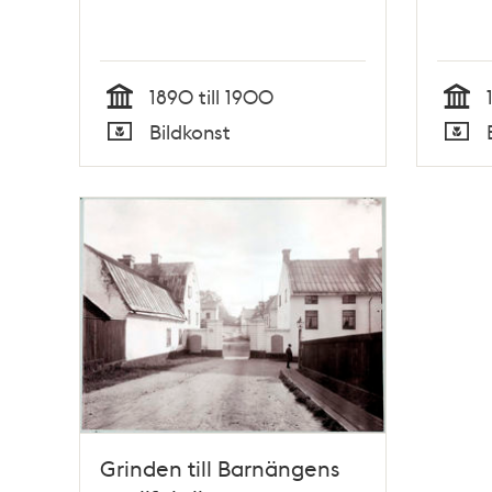
1890 till 1900
Tid
Tid
Bildkonst
Typ
Typ
Grinden till Barnängens