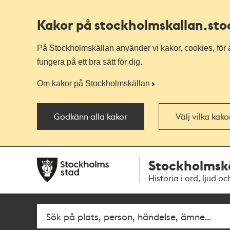
Kakor på stockholmskallan
.st
På Stockholmskällan använder vi kakor, cookies, för a
fungera på ett bra sätt för dig.
Om kakor på Stockholmskällan
Godkänn alla kakor
Välj vilka kak
Till
Till
Stockholmsk
navigationen
huvudinnehållet
Historia i ord, ljud oc
Fritextsök