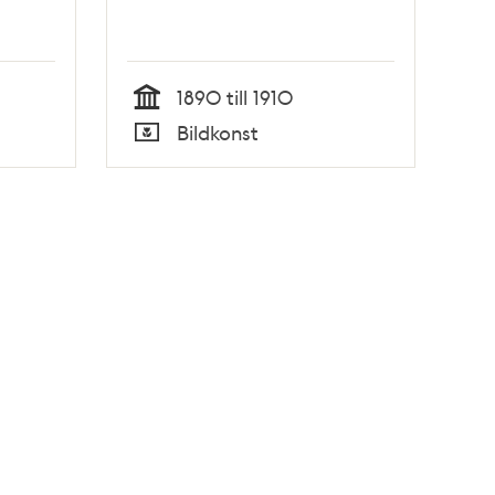
1890 till 1910
Tid
Bildkonst
Typ