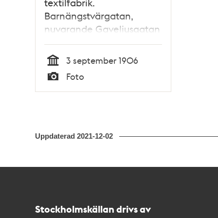
textilfabrik.
Barnängstvärgatan,
nuvarande Gaveliusgatan
3 september 1906
Tid
Foto
Typ
Uppdaterad
2021-12-02
Kontakt
Stockholmskällan
Stockholmskällan drivs av