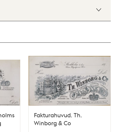
holms
Fakturahuvud. Th.
g
Winborg & Co