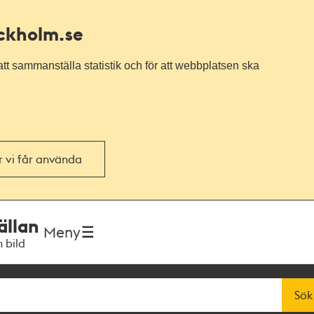
ockholm.se
tt sammanställa statistik och för att webbplatsen ska
or vi får använda
ällan
Meny
h bild
Sök