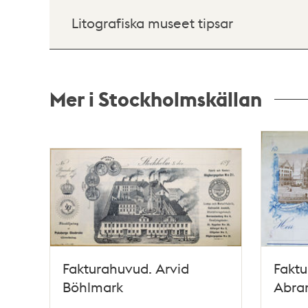
Litografiska museet tipsar
Mer i Stockholmskällan
Relaterade
poster
och
teman
Fakturahuvud. Arvid
Faktu
Böhlmark
Abra