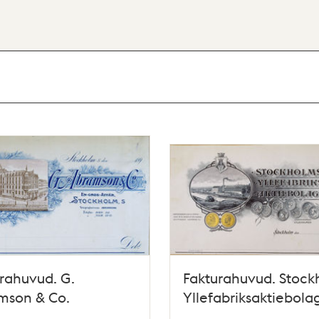
rahuvud. G.
Fakturahuvud. Stock
mson & Co.
Yllefabriksaktiebola