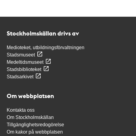
Kontakt
Stockholmskällan
Stockholmskällan drivs av
Medioteket, utbildningsförvaltningen
Stadsmuseet
Medeltidsmuseet
Stadsbiblioteket
Stadsarkivet
Om webbplatsen
Kontakta oss
Om Stockholmskällan
Tillgänglighetsredogörelse
Om kakor på webbplatsen