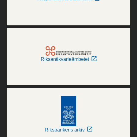
Riksantikvarieämbetet
Riksbankens arkiv