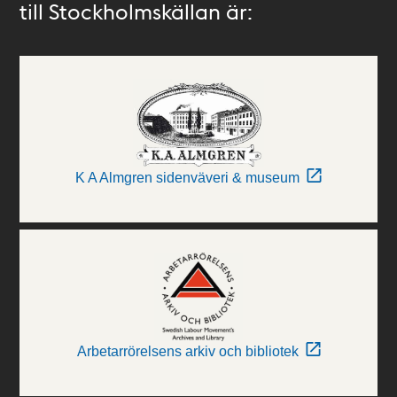
till Stockholmskällan är:
K A Almgren sidenväveri & museum
Arbetarrörelsens arkiv och bibliotek