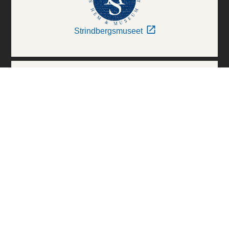
Strindbergsmuseet
Thielska Galleriet
Världskulturmuseerna