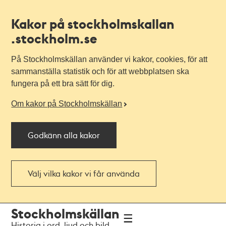
Kakor på stockholmskallan
.stockholm.se
På Stockholmskällan använder vi kakor, cookies, för att
sammanställa statistik och för att webbplatsen ska
fungera på ett bra sätt för dig.
Om kakor på Stockholmskällan
Godkänn alla kakor
Välj vilka kakor vi får använda
Till
Till
Stockholmskällan
navigationen
huvudinnehållet
Historia i ord, ljud och bild