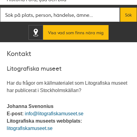
Fritextsök
Sök
Visa vad som finns nära mig
Kontakt
Litografiska museet
Har du frågor om källmaterialet som Litografiska museet
har publicerat i Stockholmskällan?
Johanna Svenonius
E-post:
info@litografiskamuseet.se
Litografiska museets webbplats:
litografiskamuseet.se