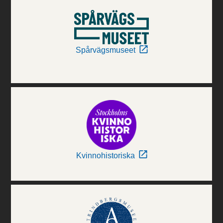
Spårvägsmuseet
Kvinnohistoriska