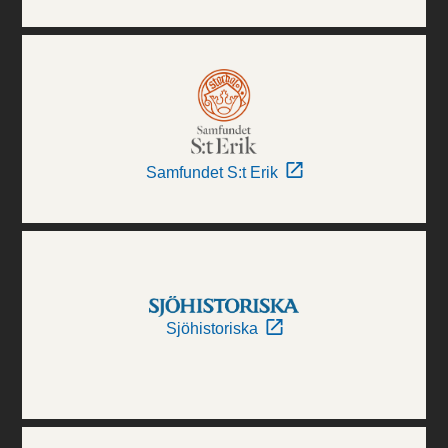
Samfundet S:t Erik
Sjöhistoriska