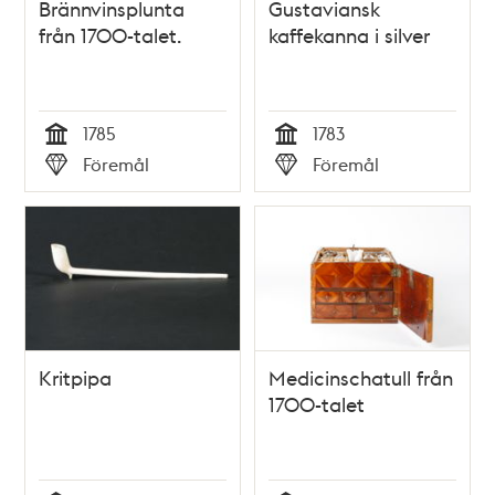
Brännvinsplunta
Gustaviansk
från 1700-talet.
kaffekanna i silver
1785
1783
Tid
Tid
Föremål
Föremål
Typ
Typ
Kritpipa
Medicinschatull från
1700-talet