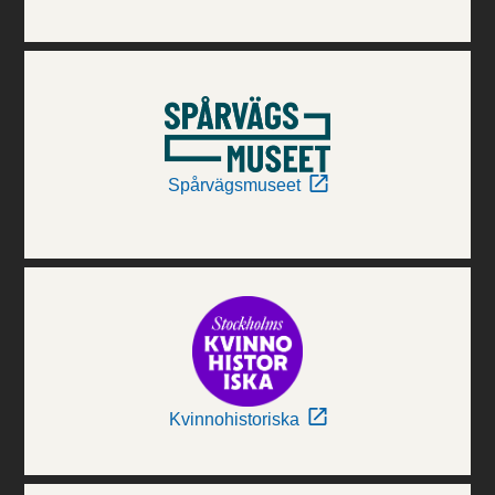
Spårvägsmuseet
Kvinnohistoriska