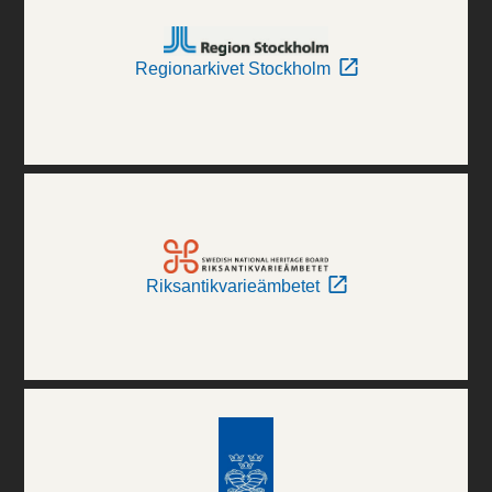
Regionarkivet Stockholm
Riksantikvarieämbetet