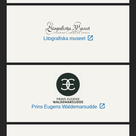
Litografiska museet
Prins Eugens Waldemarsudde