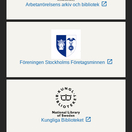
Arbetarrörelsens arkiv och bibliotek
Föreningen Stockholms Företagsminnen
Kungliga Biblioteket