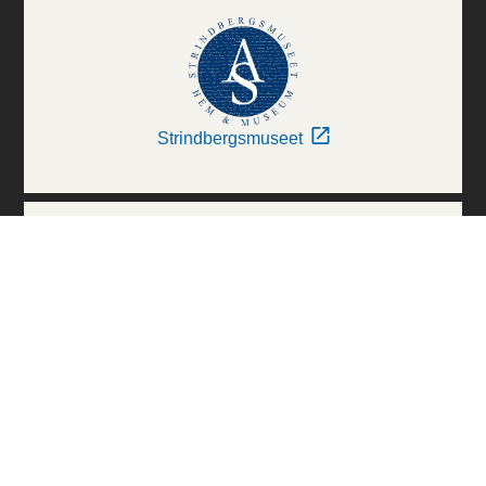
Strindbergsmuseet
Thielska Galleriet