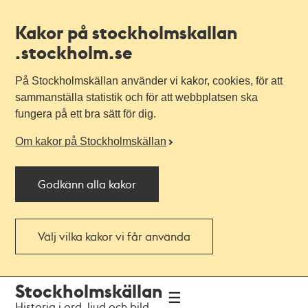
Kakor på stockholmskallan
.stockholm.se
På Stockholmskällan använder vi kakor, cookies, för att
sammanställa statistik och för att webbplatsen ska
fungera på ett bra sätt för dig.
Om kakor på Stockholmskällan
Godkänn alla kakor
Välj vilka kakor vi får använda
Till
Till
Stockholmskällan
navigationen
huvudinnehållet
Historia i ord, ljud och bild