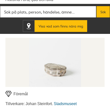
Fritextsök
Sök
Visa vad som finns nära mig
Föremål
Tillverkare: Johan Steinfort.
Stadsmuseet