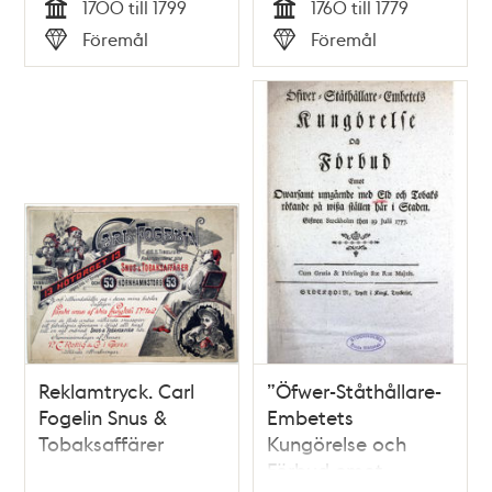
1700 till 1799
1760 till 1779
Tid
Tid
Föremål
Föremål
Typ
Typ
Reklamtryck. Carl
”Öfwer-Ståthållare-
Fogelin Snus &
Embetets
Tobaksaffärer
Kungörelse och
Förbud emot