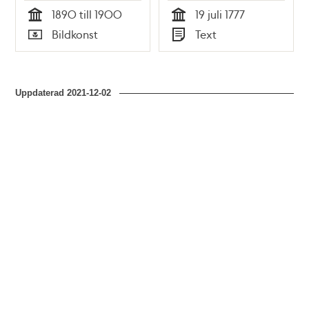
owarsamt
1890 till 1900
19 juli 1777
umgående med Eld
Tid
Tid
Bildkonst
Text
och Tobaks rökande
Typ
Typ
på wissa ställen här
i Staden" 1777
Uppdaterad
2021-12-02