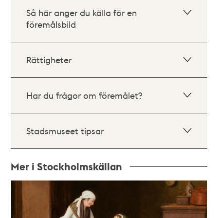
Så här anger du källa för en
föremålsbild
Rättigheter
Har du frågor om föremålet?
Stadsmuseet tipsar
Mer i Stockholmskällan
Relaterade
poster
och