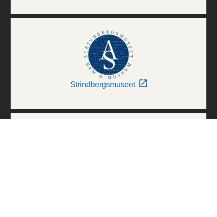
Strindbergsmuseet
Thielska Galleriet