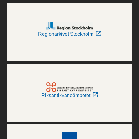
Regionarkivet Stockholm
Riksantikvarieämbetet