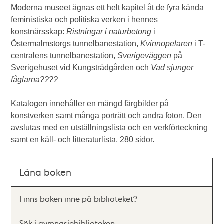
Moderna museet ägnas ett helt kapitel åt de fyra kända
feministiska och politiska verken i hennes
konstnärsskap:
Ristningar i naturbetong
i
Östermalmstorgs tunnelbanestation,
Kvinnopelaren
i T-
centralens tunnelbanestation,
Sverigeväggen
på
Sverigehuset vid Kungsträdgården och
Vad sjunger
fåglarna????
Katalogen innehåller en mängd färgbilder på
konstverken samt många porträtt och andra foton. Den
avslutas med en utställningslista och en verkförteckning
samt en käll- och litteraturlista. 280 sidor.
Låna boken
Finns boken inne på biblioteket?
Sök i gymnasiebiblioteken