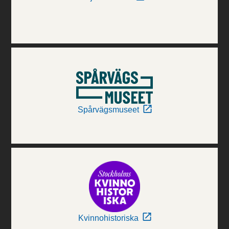
Spårvägsmuseet
Kvinnohistoriska