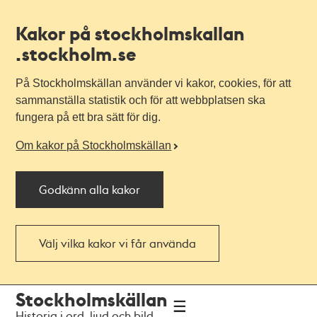
Kakor på stockholmskallan
.stockholm.se
På Stockholmskällan använder vi kakor, cookies, för att
sammanställa statistik och för att webbplatsen ska
fungera på ett bra sätt för dig.
Om kakor på Stockholmskällan
Godkänn alla kakor
Välj vilka kakor vi får använda
Till
Till
Stockholmskällan
navigationen
huvudinnehållet
Historia i ord, ljud och bild