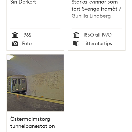
Siri Derkert
Starka kvinnor som
fört Sverige framåt /
Gunilla Lindberg
1962
1850 till 1970
Tid
Tid
Foto
Litteraturtips
Typ
Typ
Östermalmstorg
tunnelbanestation