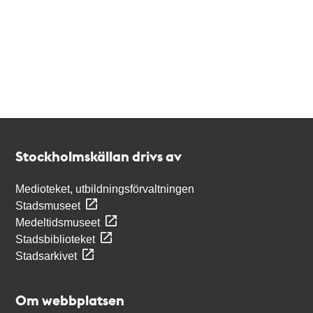
Kontakt
Stockholmskällan
Stockholmskällan drivs av
Medioteket, utbildningsförvaltningen
Stadsmuseet
Medeltidsmuseet
Stadsbiblioteket
Stadsarkivet
Om webbplatsen