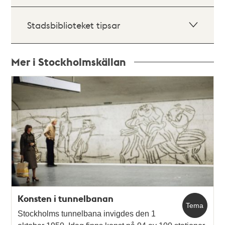
Stadsbiblioteket tipsar
Mer i Stockholmskällan
Relaterade
poster
och
teman
Konsten i tunnelbanan
Tema
Stockholms tunnelbana invigdes den 1