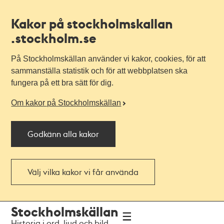
Kakor på stockholmskallan
.stockholm.se
På Stockholmskällan använder vi kakor, cookies, för att
sammanställa statistik och för att webbplatsen ska
fungera på ett bra sätt för dig.
Om kakor på Stockholmskällan
Godkänn alla kakor
Välj vilka kakor vi får använda
Till
Till
Stockholmskällan
navigationen
huvudinnehållet
Historia i ord, ljud och bild