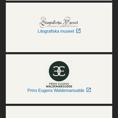
Litografiska museet
Prins Eugens Waldemarsudde