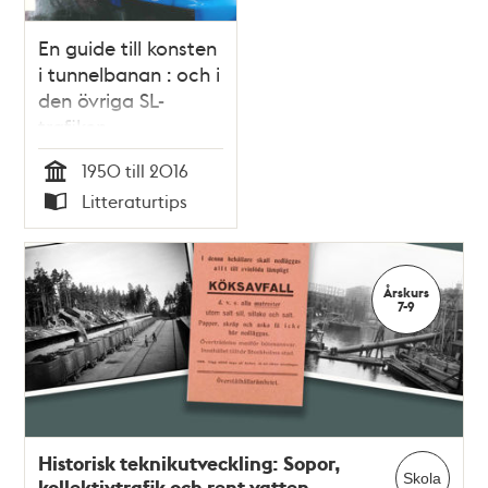
En guide till konsten
i tunnelbanan : och i
den övriga SL-
trafiken
1950 till 2016
Tid
Litteraturtips
Typ
Årskurs
7-9
Historisk teknikutveckling: Sopor,
Skola
kollektivtrafik och rent vatten