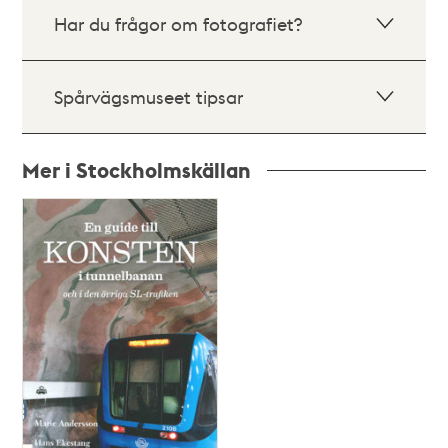
Har du frågor om fotografiet?
Spårvägsmuseet tipsar
Mer i Stockholmskällan
Relaterade
poster
och
teman