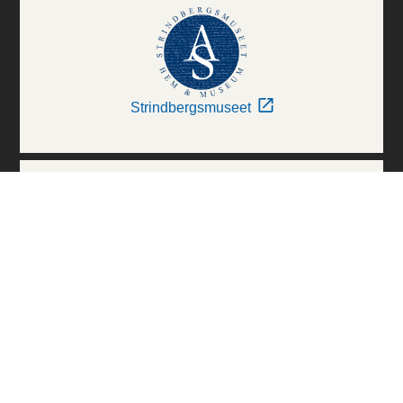
Strindbergsmuseet
Thielska Galleriet