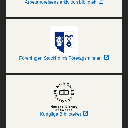
Arbetarrörelsens arkiv och bibliotek
Föreningen Stockholms Företagsminnen
Kungliga Biblioteket