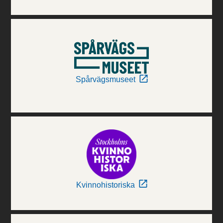
Spårvägsmuseet
Kvinnohistoriska