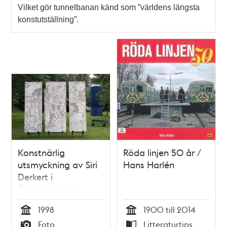
Vilket gör tunnelbanan känd som ”världens längsta
konstutställning”.
Konstnärlig
Röda linjen 50 år /
utsmyckning av Siri
Hans Harlén
Derkert i
Älvsjömässans
parkområde.
1998
1900 till 2014
Utsmyckningen
Tid
Tid
Foto
Litteraturtips
utplacerades 1972