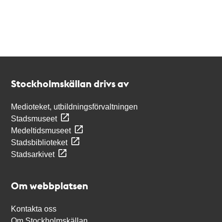
Kontakt
Stockholmskällan
Stockholmskällan drivs av
Medioteket, utbildningsförvaltningen
Stadsmuseet
Medeltidsmuseet
Stadsbiblioteket
Stadsarkivet
Om webbplatsen
Kontakta oss
Om Stockholmskällan