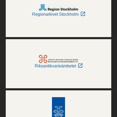
Regionarkivet Stockholm
Riksantikvarieämbetet