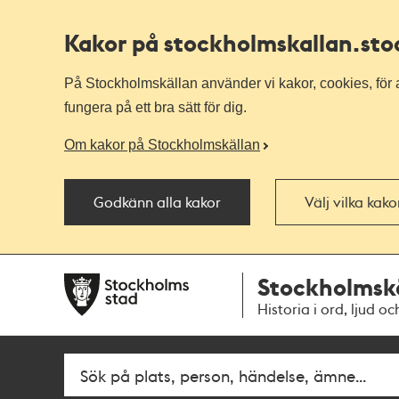
Kakor på stockholmskallan
.st
På Stockholmskällan använder vi kakor, cookies, för a
fungera på ett bra sätt för dig.
Om kakor på Stockholmskällan
Godkänn alla kakor
Välj vilka kak
Till
Till
Stockholmsk
navigationen
huvudinnehållet
Historia i ord, ljud oc
Fritextsök