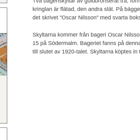
Två bageriskyltar av guldbronserat trä, fo
kringlan är flätad, den andra slät. På bägge
det skrivet "Oscar Nilsson" med svarta boks
Skyltarna kommer från bageri Oscar Nilss
15 på Södermalm. Bageriet fanns på denna 
till slutet av 1920-talet. Skyltarna köptes i