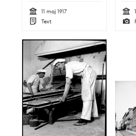
11 maj 1917
Tid
Tid
Text
Typ
Typ