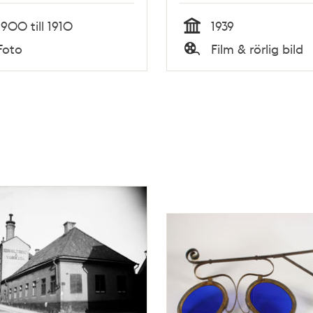
1900 till 1910
1939
Tid
Foto
Film & rörlig bild
Typ