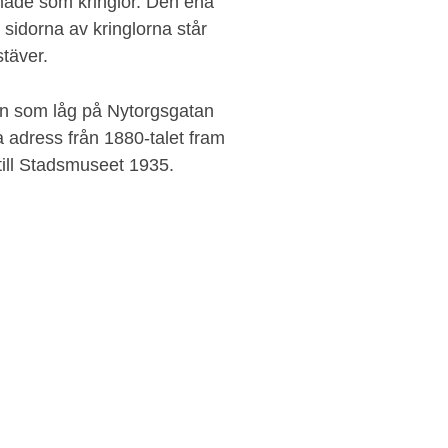
rmade som kringlor. Den ena
 sidorna av kringlorna står
täver.
on som låg på Nytorgsgatan
adress från 1880-talet fram
n till Stadsmuseet 1935.