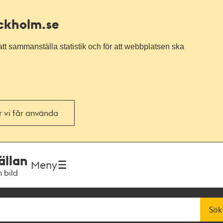
ockholm.se
tt sammanställa statistik och för att webbplatsen ska
or vi får använda
ällan
Meny
h bild
Sök