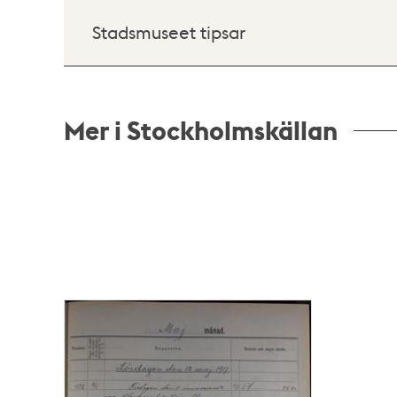
Stadsmuseet tipsar
Mer i Stockholmskällan
Relaterade
poster
och
teman