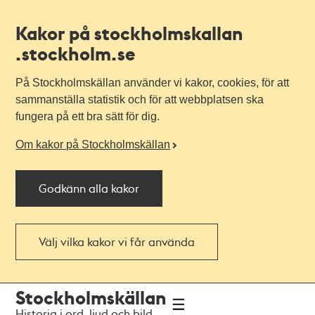
Kakor på stockholmskallan
.stockholm.se
På Stockholmskällan använder vi kakor, cookies, för att
sammanställa statistik och för att webbplatsen ska
fungera på ett bra sätt för dig.
Om kakor på Stockholmskällan
Godkänn alla kakor
Välj vilka kakor vi får använda
Till
Till
Stockholmskällan
navigationen
huvudinnehållet
Historia i ord, ljud och bild