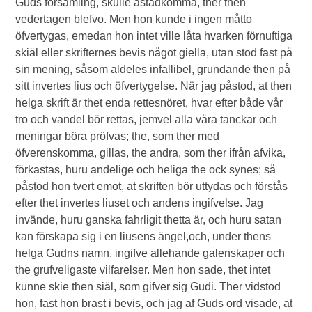
Guds församling, skulle åstadkomma, ther then
vedertagen blefvo. Men hon kunde i ingen måtto
öfvertygas, emedan hon intet ville låta hvarken förnuftiga
skiäl eller skrifternes bevis något giella, utan stod fast på
sin mening, såsom aldeles infallibel, grundande then på
sitt invertes lius och öfvertygelse. När jag påstod, at then
helga skrift är thet enda rettesnöret, hvar efter både vår
tro och vandel bör rettas, jemvel alla våra tanckar och
meningar böra pröfvas; the, som ther med
öfverenskomma, gillas, the andra, som ther ifrån afvika,
förkastas, huru andelige och heliga the ock synes; så
påstod hon tvert emot, at skriften bör uttydas och förstås
efter thet invertes liuset och andens ingifvelse. Jag
invände, huru ganska fahrligit thetta är, och huru satan
kan förskapa sig i en liusens ängel,och, under thens
helga Gudns namn, ingifve allehande galenskaper och
the grufveligaste vilfarelser. Men hon sade, thet intet
kunne skie then siäl, som gifver sig Gudi. Ther vidstod
hon, fast hon brast i bevis, och jag af Guds ord visade, at