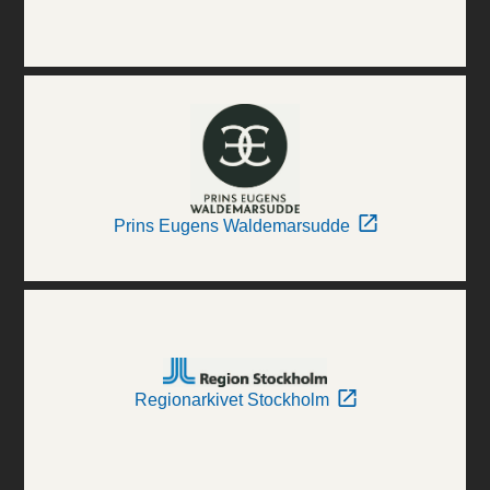
Prins Eugens Waldemarsudde
Regionarkivet Stockholm