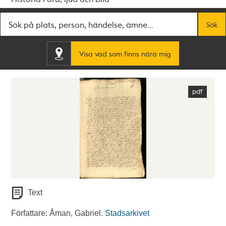
Fritextsök
Sök
Visa vad som finns nära mig
Text
Författare: Åman, Gabriel.
Stadsarkivet