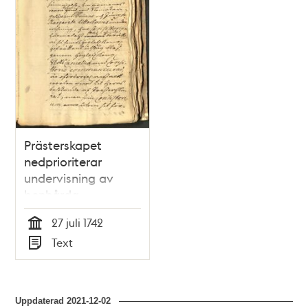
Prästerskapet
nedprioriterar
undervisning av
benhårda
religionsbrottslingar
27 juli 1742
Tid
Text
Typ
Uppdaterad
2021-12-02