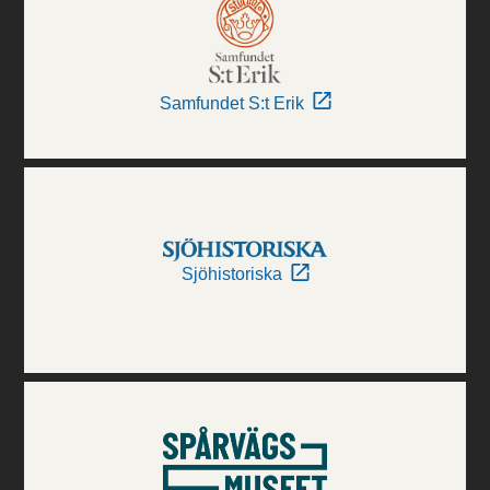
Samfundet S:t Erik
Sjöhistoriska