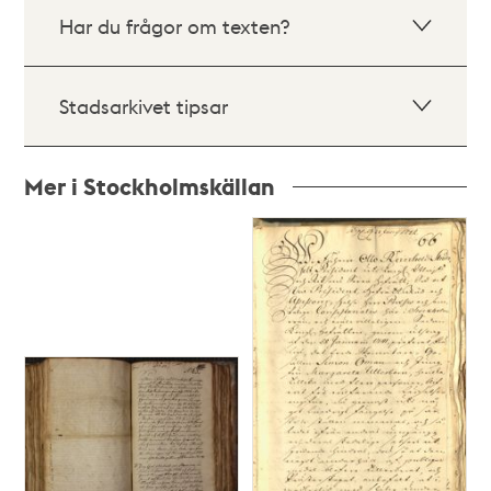
Har du frågor om texten?
Stadsarkivet tipsar
Mer i Stockholmskällan
Relaterade
poster
och
teman