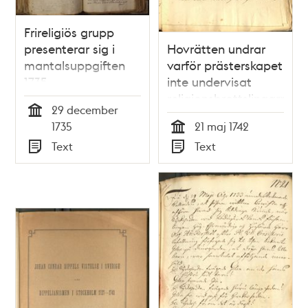
Frireligiös grupp
presenterar sig i
Hovrätten undrar
mantalsuppgiften
varför prästerskapet
1735
inte undervisat
religionsbrottslingarna
29 december
Öman och
Tid
1735
21 maj 1742
Utterbom
Tid
Text
Text
Typ
Typ