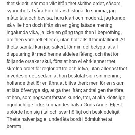
thet skiedt, när man vikt ifrån thet skrifne ordet, såsom i
synnerhet af våra Föreldrars historia. In summa; jag
måtte tala och bevisa, huru klart och moderat, jag kunde,
så ville hon doch ifrån sin en gång fattade mening
ingalunda vika, ja icke en gång taga then i bepröfning,
om then vore rett eller ei, utan hölt altsitt för infallibelt. Af
thetta samtal kan jag säkert, för min del betyga, at all
disputering är med henne aldeles fåfeng, och thet för
följande orsaker skul, först at hon ei ehrkienner thet
skrefna ordet för reglor att tro och lefva, utan allenast thet
invertes ordet, sedan, at hon beslutat sig i sin mening,
hollande thet för en ähra at blifva theri; men för en skam,
at låta öfvertyga sig, at gå ther ifrån; ändteligen therföre,
at hon, som nogsamt förstås kunde, tror, at alla kiöttslige,
ogudachtige, icke kunnandes hafva Guds Ande. Eljest
upförde hon sig i tal och svar höfligt och beskiedeligit.
Thetta hafver jag ei underlåta bordt i ödmiukhet at
beretta.