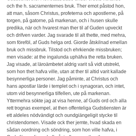
och the h. sacramenternes bruk. Ther emot påstod hon,
att man, såsom Christus, profeterna och apostlerne, på
torgen, på gatorne, på markenan, och i husen skulle
predika, när och hvarest man ther til af Guden upveckt
och drifven varder. Jag svarade til alt thette, med mehra,
som föreföl, af Guds helga ord. Giorde åtskilnad emellan
bruk och missbruk. Tilstod och ehrkiende missbruken;
men visade: at the ingalunda uphäfva the retta bruken.
Jag visade, at läroämbetet aldrig varit så vidt utstrekt,
som hon thet hafva ville, utan at ther til altid varit kallade
besynnerliga personer. Jag påminte, at Christus och
hans apostlar lärde i templet och i synagoran, och intet,
utom vid besynnerliga tilfellen, ute på markenan.
Yttermehra sökte jag at visa henne, af Guds ord och alla
rett trognas exempel, at then offenteliga Gudstiensten är
ett aldeles nödvändigt och oundgiängeligit stycke til
christendomen. Visade ock ther jemte, hvad skada en
sådan oordning och söndring, som hon ville hafva, i