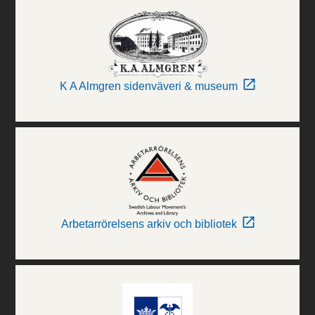
K A Almgren sidenväveri & museum
Arbetarrörelsens arkiv och bibliotek