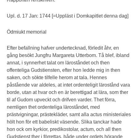
Upl. d. 17 Jan: 1744 [=Uppläst i Domkapitlet denna dag]
Ödmiukt memorial
Efter befallning hafver undertecknad, förledit åhr, en
gång besökt Jungfru Margareta Utterbom. Tå blef, ibland
annat, i synnerhet talat om läroståndet och then
offenteliga Gudstiensten, efter hon ledde mig in then
saken, och sökte tilfelle herom at tala. Hennes
påstående var aldeles, at intet ordenteligit lärostånd vara
borde, utan at hvar och en är berettigad at lära, som ther
til af Gudom upveckt och drifven varder. Thet förra,
nemligen thet ordenteliga läroståndet, med
prästvigningar, prästekläder, samt alla actus ministeriales
hölt hon för ett babeliskt väsende. Slika tanckar hade
hon ock om kyrkior, predikostolar, actum, och all then
Gudstienst ther i förrettas, både under ordets hörande