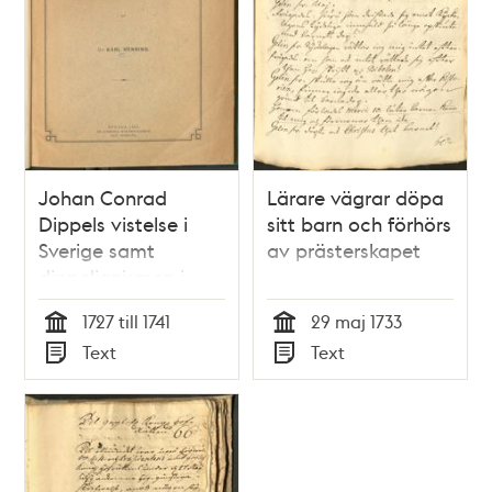
Johan Conrad
Lärare vägrar döpa
Dippels vistelse i
sitt barn och förhörs
Sverige samt
av prästerskapet
dippelianismen i
Stockholm 1727-1741
1727 till 1741
29 maj 1733
Tid
Tid
Text
Text
Typ
Typ