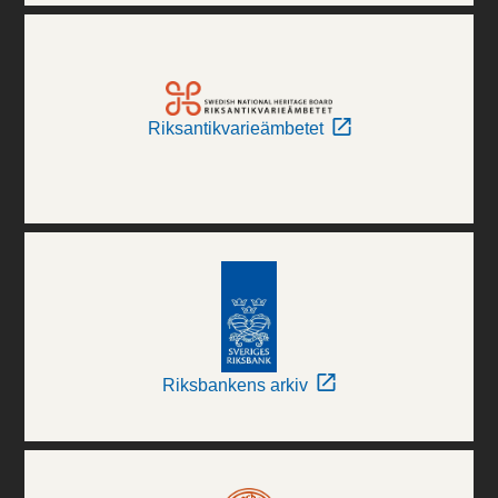
Riksantikvarieämbetet
Riksbankens arkiv