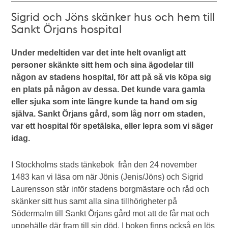
Sigrid och Jöns skänker hus och hem till
Sankt Örjans hospital
Under medeltiden var det inte helt ovanligt att
personer skänkte sitt hem och sina ägodelar till
någon av stadens hospital, för att på så vis köpa sig
en plats på någon av dessa. Det kunde vara gamla
eller sjuka som inte längre kunde ta hand om sig
själva. Sankt Örjans gård, som låg norr om staden,
var ett hospital för spetälska, eller lepra som vi säger
idag.
I Stockholms stads tänkebok från den 24 november
1483 kan vi läsa om när Jönis (Jenis/Jöns) och Sigrid
Laurensson står inför stadens borgmästare och råd och
skänker sitt hus samt alla sina tillhörigheter på
Södermalm till Sankt Örjans gård mot att de får mat och
uppehälle där fram till sin död. I boken finns också en lös