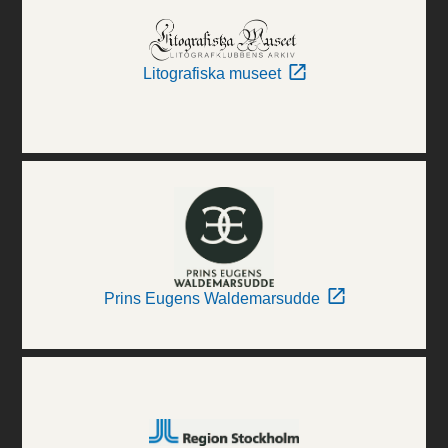
Litografiska museet
Prins Eugens Waldemarsudde