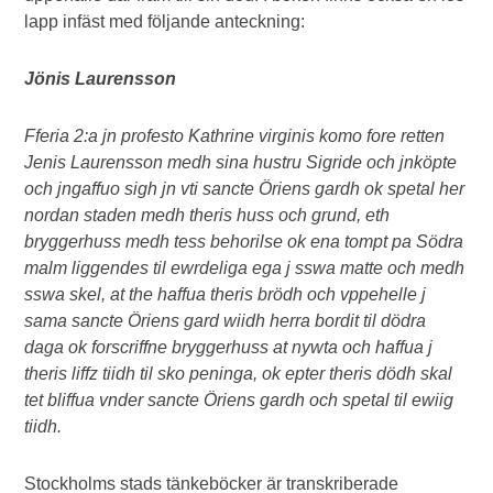
lapp infäst med följande anteckning:
Jönis Laurensson
Fferia 2:a jn profesto Kathrine virginis komo fore retten
Jenis Laurensson medh sina hustru Sigride och jnköpte
och jngaffuo sigh jn vti sancte Öriens gardh ok spetal her
nordan staden medh theris huss och grund, eth
bryggerhuss medh tess behorilse ok ena tompt pa Södra
malm liggendes til ewrdeliga ega j sswa matte och medh
sswa skel, at the haffua theris brödh och vppehelle j
sama sancte Öriens gard wiidh herra bordit til dödra
daga ok forscriffne bryggerhuss at nywta och haffua j
theris liffz tiidh til sko peninga, ok epter theris dödh skal
tet bliffua vnder sancte Öriens gardh och spetal til ewiig
tiidh.
Stockholms stads tänkeböcker är transkriberade