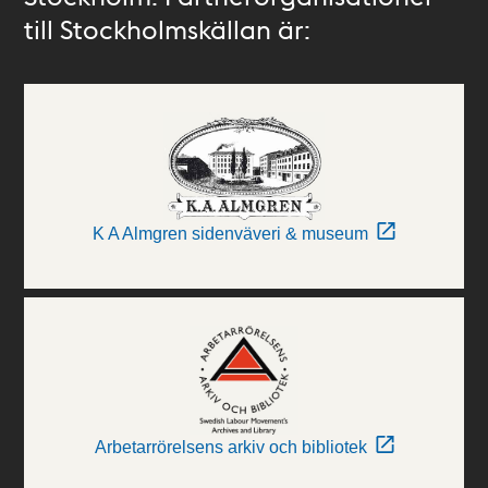
till Stockholmskällan är:
K A Almgren sidenväveri & museum
Arbetarrörelsens arkiv och bibliotek