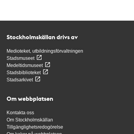
Kontakt
Stockholmskällan
Stockholmskällan drivs av
Medioteket, utbildningsförvaltningen
Stadsmuseet
Medeltidsmuseet
Stadsbiblioteket
Stadsarkivet
Om webbplatsen
Kontakta oss
Om Stockholmskällan
Tillgänglighetsredogörelse