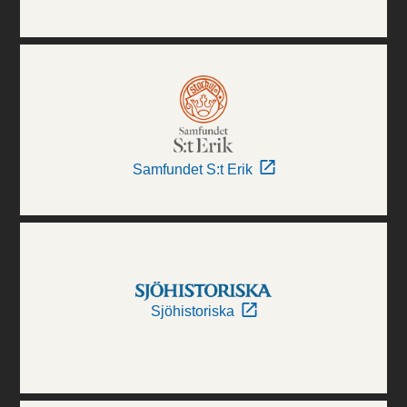
Samfundet S:t Erik
Sjöhistoriska