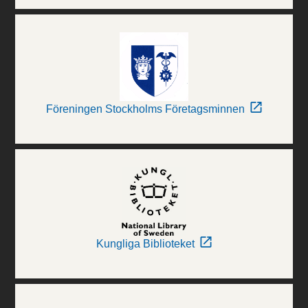
Föreningen Stockholms Företagsminnen
Kungliga Biblioteket