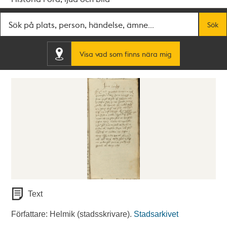
Fritextsök
Sök
Visa vad som finns nära mig
Text
Författare: Helmik (stadsskrivare).
Stadsarkivet