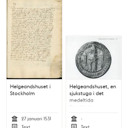
Relaterade
poster
och
teman
Helgeandshuset i
Helgeandshuset, en
Stockholm
sjukstuga i det
medeltida
Stockholm
27 januari 1531
-
Tid
Tid
Text
Text