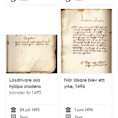
Typ
Typ
Lösdrivare ska
När läkare blev ett
hjälpa stadens
yrke, 1496
bönder år 1493
24 juli 1493
1 juni 1496
Tid
Tid
Text
Text