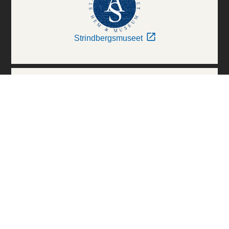
Strindbergsmuseet
Thielska Galleriet
Världskulturmuseerna