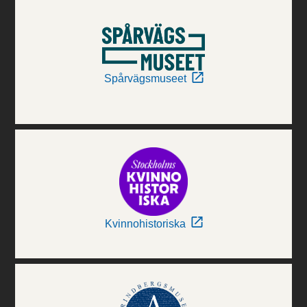
Spårvägsmuseet
Kvinnohistoriska