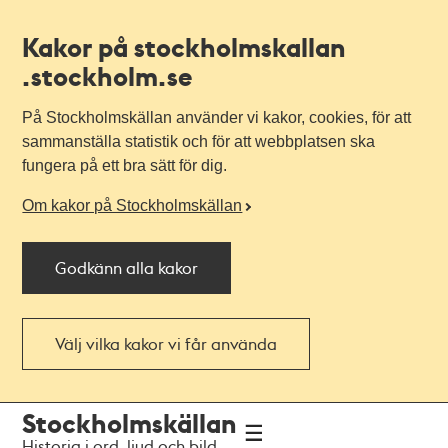
Kakor på stockholmskallan
.stockholm.se
På Stockholmskällan använder vi kakor, cookies, för att
sammanställa statistik och för att webbplatsen ska
fungera på ett bra sätt för dig.
Om kakor på Stockholmskällan
Godkänn alla kakor
Välj vilka kakor vi får använda
Till
Till
Stockholmskällan
navigationen
huvudinnehållet
Historia i ord, ljud och bild