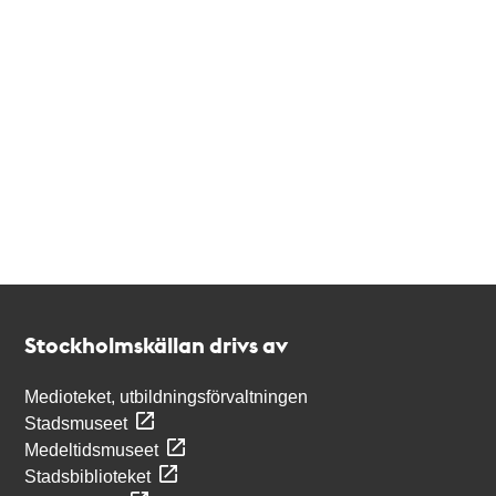
Kontakt
Stockholmskällan
Stockholmskällan drivs av
Medioteket, utbildningsförvaltningen
Stadsmuseet
Medeltidsmuseet
Stadsbiblioteket