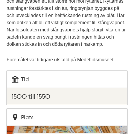
och stångvapen ett allt större hot mot rytteriet. Ryttarnas
rustningar förstärktes i sin tur, ringbrynjan byggdes på
och utvecklades till en heltäckande rustning av plåt. Här
kom dolken att bli ett viktigt komplement till stångvapnet.
När fotsoldaten med stångvapnets hjälp slagit ryttaren ur
sadeln kunde en svag pungt i rustningen hittas och
dolken stickas in och döda ryttaren i närkamp.
Föremålet var tidigare utställd på Medeltidsmuseet.
Tid
1500 till 1550
Plats