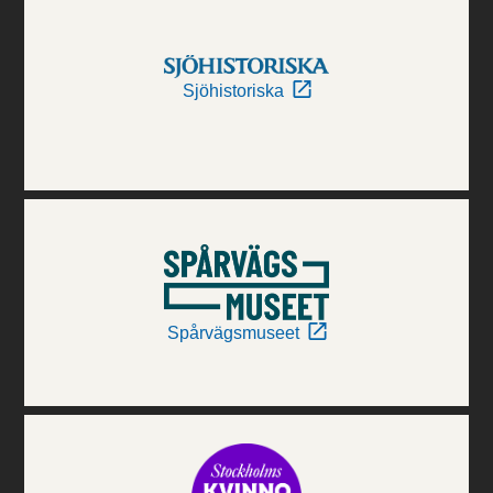
Sjöhistoriska
Spårvägsmuseet