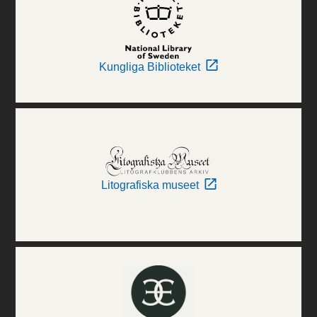
Kungliga Biblioteket
Litografiska museet