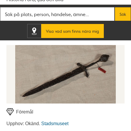
Fritextsök
Sök
Visa vad som finns nära mig
Föremål
Upphov: Okänd.
Stadsmuseet