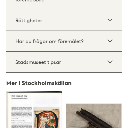
Rättigheter
Har du frågor om föremålet?
Stadsmuseet tipsar
Mer i Stockholmskällan
Relaterade
poster
och
teman