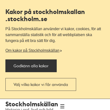
Kakor på stockholmskallan
.stockholm.se
På Stockholmskällan använder vi kakor, cookies, för att
sammanställa statistik och för att webbplatsen ska
fungera på ett bra sätt för dig.
Om kakor på Stockholmskällan
Godkänn alla kakor
Välj vilka kakor vi får använda
Till
Till
Stockholmskällan
navigationen
huvudinnehållet
Historia i ord, ljud och bild