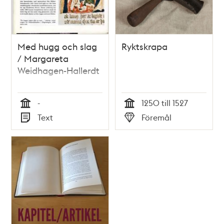
Med hugg och slag
Ryktskrapa
/ Margareta
Weidhagen-Hallerdt
-
1250 till 1527
Tid
Tid
Text
Föremål
Typ
Typ