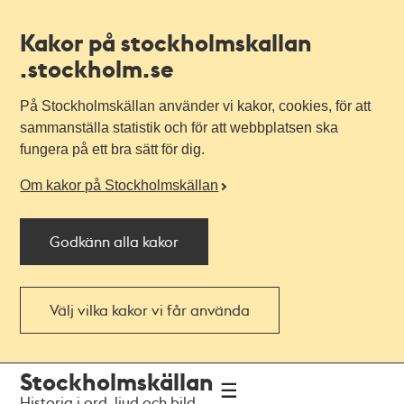
Kakor på stockholmskallan
.stockholm.se
På Stockholmskällan använder vi kakor, cookies, för att
sammanställa statistik och för att webbplatsen ska
fungera på ett bra sätt för dig.
Om kakor på Stockholmskällan
Godkänn alla kakor
Välj vilka kakor vi får använda
Till
Till
Stockholmskällan
navigationen
huvudinnehållet
Historia i ord, ljud och bild