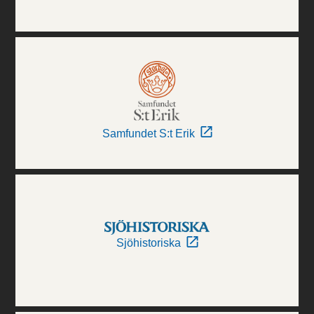
Samfundet S:t Erik
Sjöhistoriska