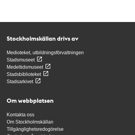
Kontakt
Stockholmskällan
Stockholmskällan drivs av
Medioteket, utbildningsförvaltningen
Stadsmuseet
Medeltidsmuseet
Stadsbiblioteket
Stadsarkivet
Om webbplatsen
Kontakta oss
Om Stockholmskällan
Tillgänglighetsredogörelse