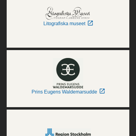
Litografiska museet
Prins Eugens Waldemarsudde