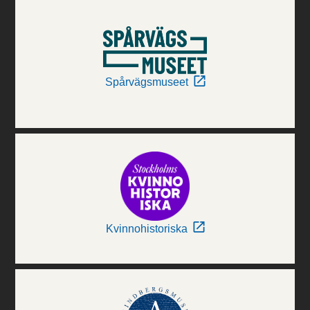
Spårvägsmuseet
Kvinnohistoriska