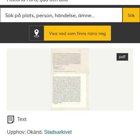
Fritextsök
Sök
Visa vad som finns nära mig
Text
Upphov: Okänd.
Stadsarkivet