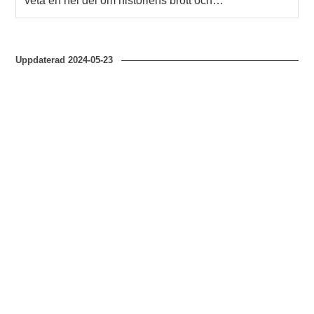
veta en hel del om historiens brott och…
Uppdaterad
2024-05-23