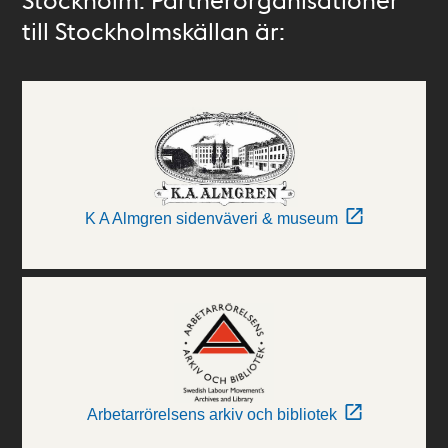
till Stockholmskällan är:
K A Almgren sidenväveri & museum
Arbetarrörelsens arkiv och bibliotek