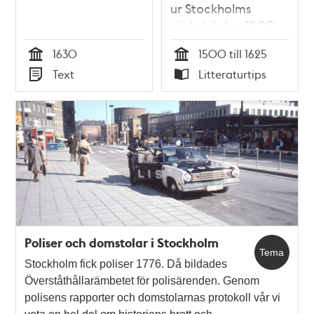
ur Stockholms
tänkeböcker 1500-
1625 / Åke Eriksson
1630
1500 till 1625
Tid
Tid
Text
Litteraturtips
Typ
Typ
Poliser och domstolar i Stockholm
Tema
Stockholm fick poliser 1776. Då bildades
Överståthållarämbetet för polisärenden. Genom
polisens rapporter och domstolarnas protokoll vår vi