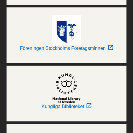
Föreningen Stockholms Företagsminnen
Kungliga Biblioteket