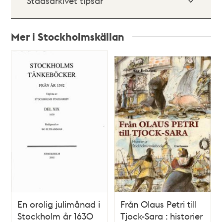
Stadsarkivet tipsar
Mer i Stockholmskällan
Relaterade
poster
och
teman
En orolig julimånad i
Från Olaus Petri till
Stockholm år 1630
Tjock-Sara : historier