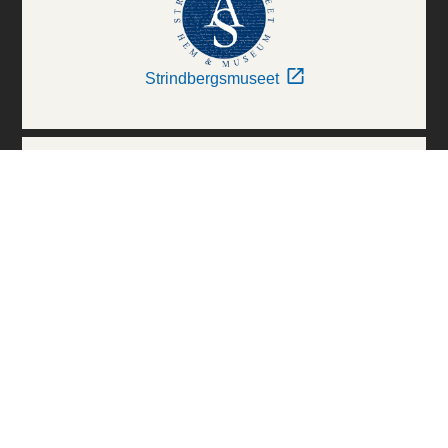
Strindbergsmuseet
Thielska Galleriet
Världskulturmuseerna