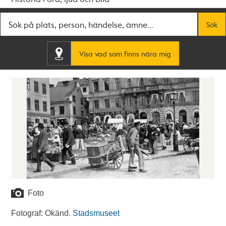
Fritextsök
Sök
Visa vad som finns nära mig
Foto
Fotograf: Okänd.
Stadsmuseet