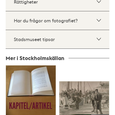
Rättigheter
Har du frågor om fotografiet?
Stadsmuseet tipsar
Mer i Stockholmskällan
Relaterade
poster
och
teman