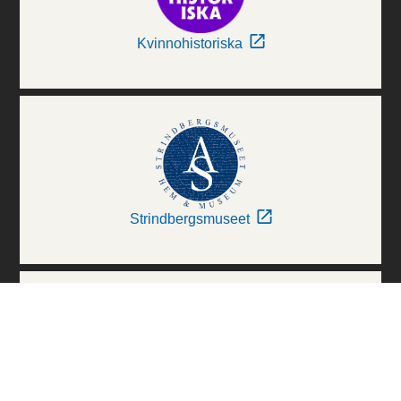
Kvinnohistoriska
Strindbergsmuseet
Thielska Galleriet