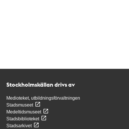
Kontakt
Stockholmskällan
Stockholmskällan drivs av
Medioteket, utbildningsförvaltningen
Stadsmuseet
Medeltidsmuseet
Stadsbiblioteket
Stadsarkivet