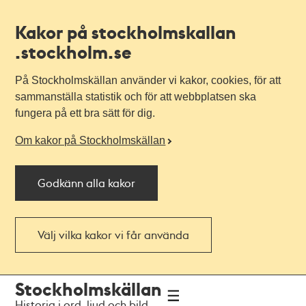
Kakor på stockholmskallan
.stockholm.se
På Stockholmskällan använder vi kakor, cookies, för att
sammanställa statistik och för att webbplatsen ska
fungera på ett bra sätt för dig.
Om kakor på Stockholmskällan
Godkänn alla kakor
Välj vilka kakor vi får använda
Till
Till
Stockholmskällan
navigationen
huvudinnehållet
Historia i ord, ljud och bild