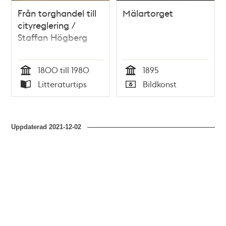
Från torghandel till
Mälartorget
cityreglering /
Staffan Högberg
1800 till 1980
1895
Tid
Tid
Litteraturtips
Bildkonst
Typ
Typ
Uppdaterad
2021-12-02