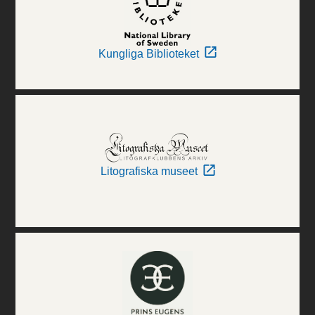
Kungliga Biblioteket
Litografiska museet