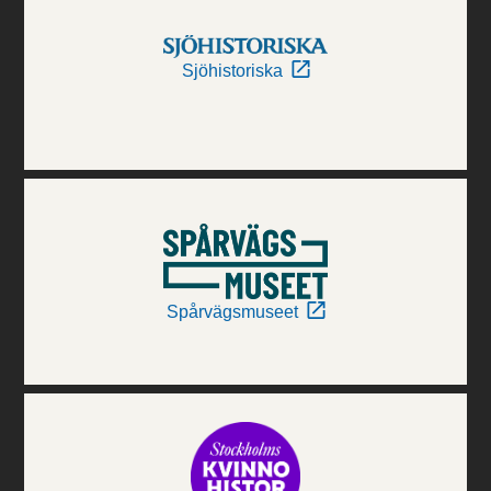
Sjöhistoriska
Spårvägsmuseet