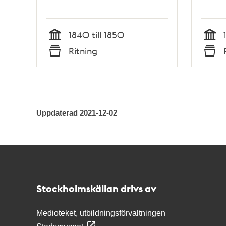
1840 till 1850
Tid
Tid
Ritning
Typ
Typ
Uppdaterad
2021-12-02
Kontakt
Stockholmskällan
Stockholmskällan drivs av
Medioteket, utbildningsförvaltningen