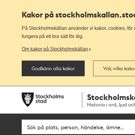
Kakor på stockholmskallan
.st
På Stockholmskällan använder vi kakor, cookies, för a
fungera på ett bra sätt för dig.
Om kakor på Stockholmskällan
Godkänn alla kakor
Välj vilka kak
Till
Till
Stockholmsk
navigationen
huvudinnehållet
Historia i ord, ljud oc
Fritextsök