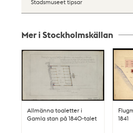
Stadsmuseet tipsar
Mer i Stockholmskällan
Relaterade
poster
och
teman
Allmänna toaletter i
Flugm
Gamla stan på 1840-talet
1841