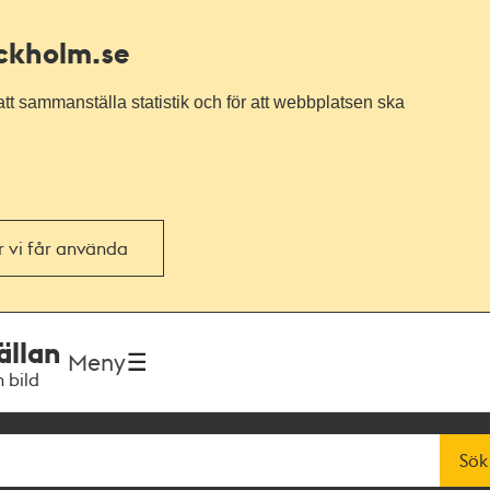
ockholm.se
tt sammanställa statistik och för att webbplatsen ska
or vi får använda
ällan
Meny
h bild
Sök