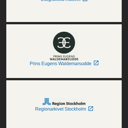
Prins Eugens Waldemarsudde
Regionarkivet Stockholm