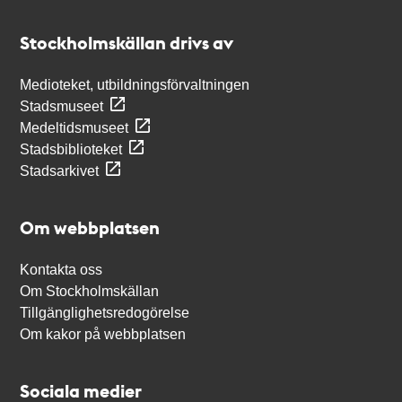
Kontakt
Stockholmskällan
Stockholmskällan drivs av
Medioteket, utbildningsförvaltningen
Stadsmuseet
Medeltidsmuseet
Stadsbiblioteket
Stadsarkivet
Om webbplatsen
Kontakta oss
Om Stockholmskällan
Tillgänglighetsredogörelse
Om kakor på webbplatsen
Sociala medier