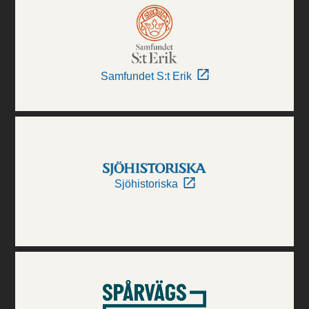
Samfundet S:t Erik
Sjöhistoriska