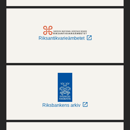
Riksantikvarieämbetet
Riksbankens arkiv