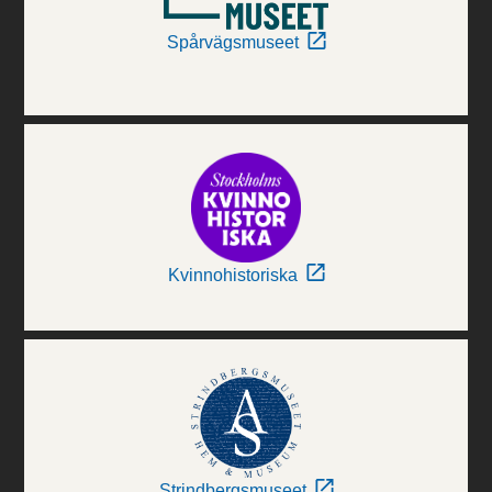
Spårvägsmuseet
Kvinnohistoriska
Strindbergsmuseet