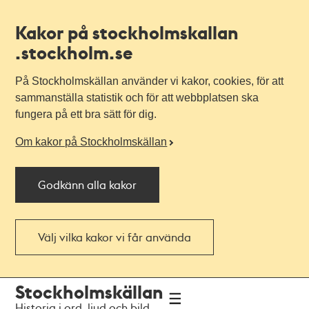
Kakor på stockholmskallan
.stockholm.se
På Stockholmskällan använder vi kakor, cookies, för att
sammanställa statistik och för att webbplatsen ska
fungera på ett bra sätt för dig.
Om kakor på Stockholmskällan
Godkänn alla kakor
Välj vilka kakor vi får använda
Till
Till
Stockholmskällan
navigationen
huvudinnehållet
Historia i ord, ljud och bild