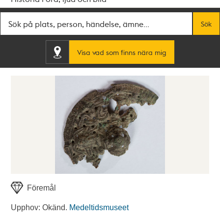
Fritextsök
Sök
Visa vad som finns nära mig
Föremål
Upphov: Okänd.
Medeltidsmuseet