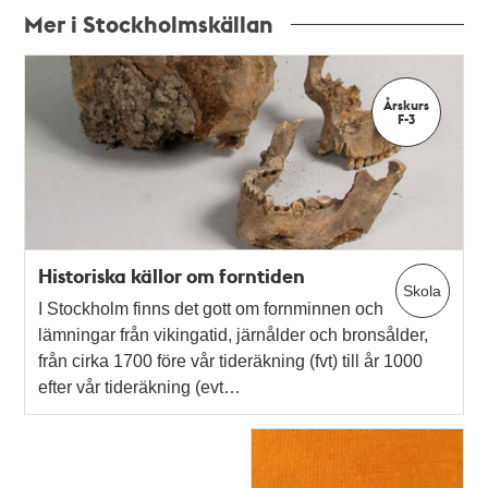
Mer i Stockholmskällan
Relaterade
poster
Årskurs
och
F-3
teman
Historiska källor om forntiden
Skola
I Stockholm finns det gott om fornminnen och
lämningar från vikingatid, järnålder och bronsålder,
från cirka 1700 före vår tideräkning (fvt) till år 1000
efter vår tideräkning (evt…