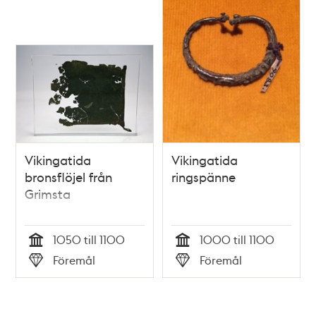
Vikingatida
Vikingatida
bronsflöjel från
ringspänne
Grimsta
1050 till 1100
1000 till 1100
Tid
Tid
Föremål
Föremål
Typ
Typ