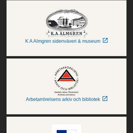
K A Almgren sidenväveri & museum
Arbetarrörelsens arkiv och bibliotek