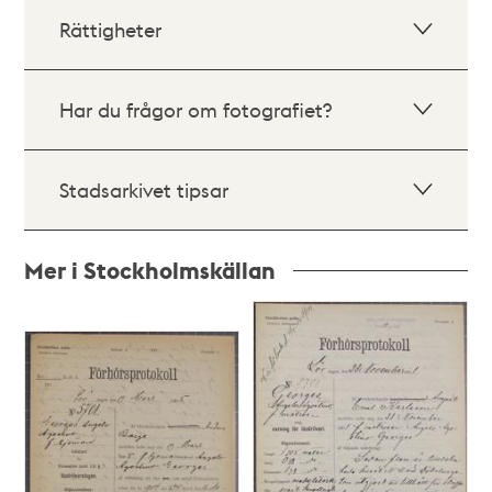
Rättigheter
Har du frågor om fotografiet?
Stadsarkivet tipsar
Mer i Stockholmskällan
Relaterade
poster
och
teman