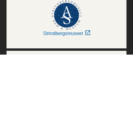
Strindbergsmuseet
Thielska Galleriet