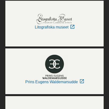
Litografiska museet
Prins Eugens Waldemarsudde