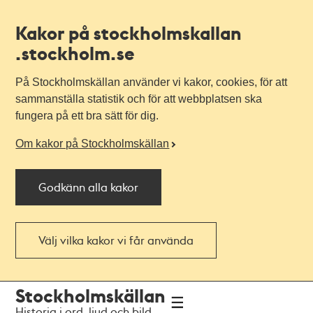
Kakor på stockholmskallan
.stockholm.se
På Stockholmskällan använder vi kakor, cookies, för att
sammanställa statistik och för att webbplatsen ska
fungera på ett bra sätt för dig.
Om kakor på Stockholmskällan
Godkänn alla kakor
Välj vilka kakor vi får använda
Till
Till
Stockholmskällan
navigationen
huvudinnehållet
Historia i ord, ljud och bild