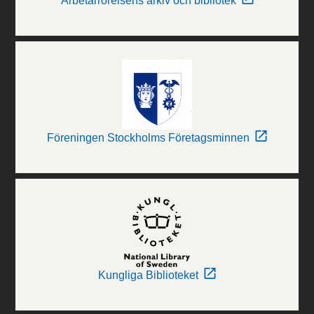
Arbetarrörelsens arkiv och bibliotek
Föreningen Stockholms Företagsminnen
Kungliga Biblioteket