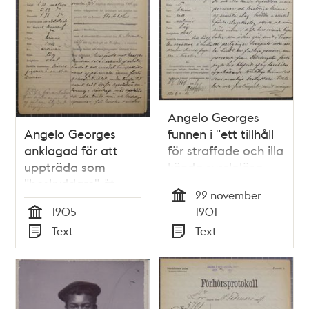
Angelo Georges
Angelo Georges
funnen i "ett tillhåll
anklagad för att
för straffade och illa
uppträda som
kända sysslolösa
"beskyddare" åt
manspersoner och
22 november
prostituerade
lösaktiga kvinnor af
Tid
1905
1901
kvinnor
sämsta slag"
Tid
Text
Text
Typ
Typ