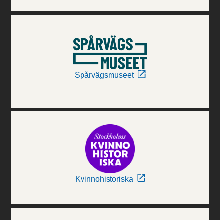
Spårvägsmuseet
Kvinnohistoriska