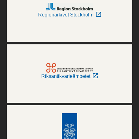
Regionarkivet Stockholm
Riksantikvarieämbetet