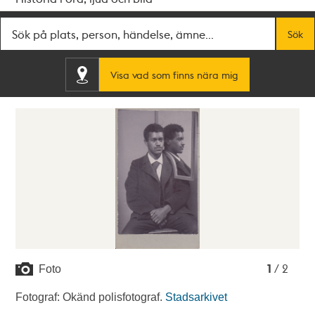
Fritextsök
Sök
Visa vad som finns nära mig
1
2
1
/ 2
Foto
Fotograf: Okänd polisfotograf.
Stadsarkivet