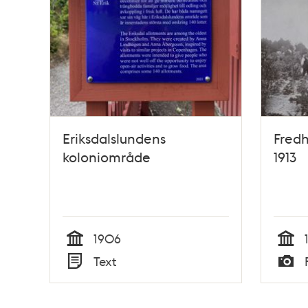
Eriksdalslundens
Fredh
koloniområde
1913
1906
Tid
Tid
Text
Typ
Typ