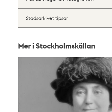
Stadsarkivet tipsar
Mer i Stockholmskällan
Relaterade
poster
och
teman