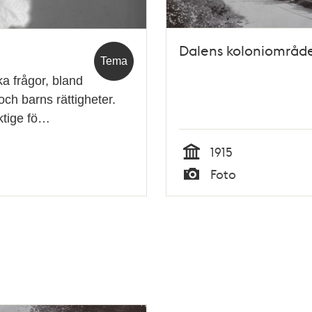
Dalens koloniområde
Tema
a frågor, bland
 och barns rättigheter.
ktige fö…
1915
Tid
Foto
Typ