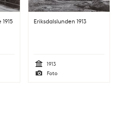
 1915
Eriksdalslunden 1913
1913
Tid
Foto
Typ