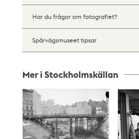
Har du frågor om fotografiet?
Spårvägsmuseet tipsar
Mer i Stockholmskällan
Relaterade
poster
och
teman