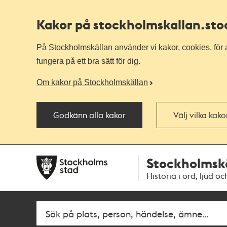
Kakor på stockholmskallan
.st
På Stockholmskällan använder vi kakor, cookies, för a
fungera på ett bra sätt för dig.
Om kakor på Stockholmskällan
Godkänn alla kakor
Välj vilka kak
Till
Till
Stockholmsk
navigationen
huvudinnehållet
Historia i ord, ljud oc
Fritextsök