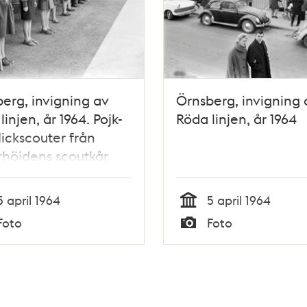
erg, invigning av
Örnsberg, invigning 
linjen, år 1964. Pojk-
Röda linjen, år 1964
lickscouter från
höjdens scoutkår
mot invigningståget.
5 april 1964
5 april 1964
Tid
Foto
Foto
Typ