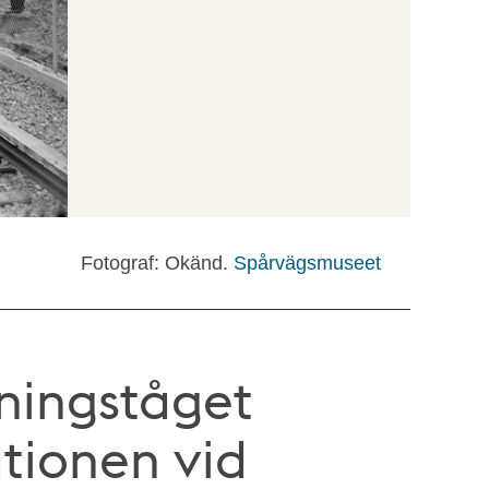
Fotograf: Okänd.
Spårvägsmuseet
gningståget
ationen vid