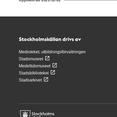
Kontakt
Stockholmskällan
Stockholmskällan drivs av
Medioteket, utbildningsförvaltningen
Stadsmuseet
Medeltidsmuseet
Stadsbiblioteket
Stadsarkivet