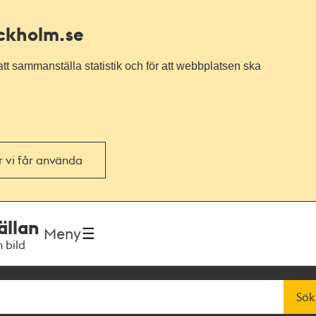
ockholm.se
tt sammanställa statistik och för att webbplatsen ska
or vi får använda
ällan
Meny
h bild
Sök