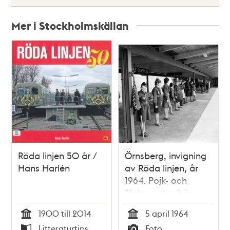
Mer i Stockholmskällan
Relaterade
poster
och
teman
Röda linjen 50 år /
Örnsberg, invigning
Hans Harlén
av Röda linjen, år
1964. Pojk- och
flickscouter från
Mälarhöjdens
1900 till 2014
5 april 1964
scoutkår tog emot
Tid
Tid
Litteraturtips
Foto
invigningståget.