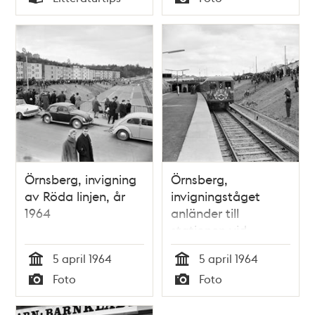
Typ
Typ
Örnsberg, invigning
Örnsberg,
av Röda linjen, år
invigningståget
1964
anländer till
stationen vid
invigning av Röda
5 april 1964
5 april 1964
linjen, år 1964
Tid
Tid
Foto
Foto
Typ
Typ