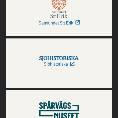
Samfundet S:t Erik
Sjöhistoriska