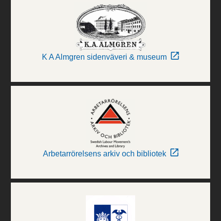
K A Almgren sidenväveri & museum
Arbetarrörelsens arkiv och bibliotek