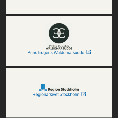
Prins Eugens Waldemarsudde
Regionarkivet Stockholm