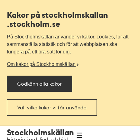
Kakor på stockholmskallan
.stockholm.se
På Stockholmskällan använder vi kakor, cookies, för att
sammanställa statistik och för att webbplatsen ska
fungera på ett bra sätt för dig.
Om kakor på Stockholmskällan
Godkänn alla kakor
Välj vilka kakor vi får använda
Till
Till
Stockholmskällan
navigationen
huvudinnehållet
Historia i ord, ljud och bild