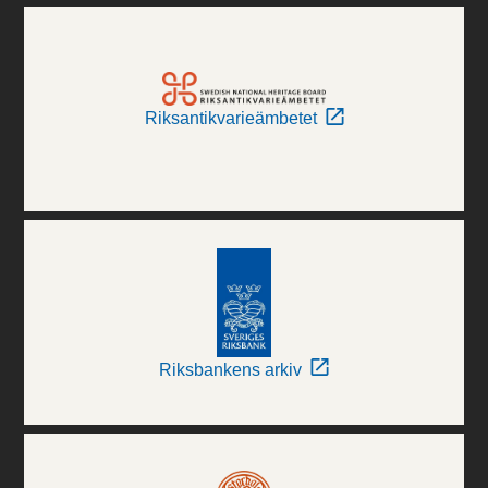
Riksantikvarieämbetet
Riksbankens arkiv